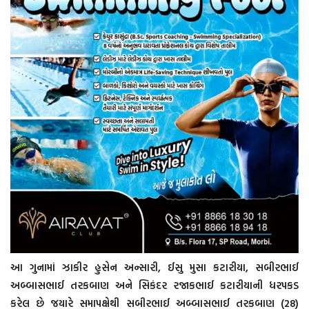
આ ગુનામાં ઝાકીર હુસેન અન્સારી, ઈસુ મુસા કટારીયા, સબીરભાઈ
અબ્બાસભાઈ તરકબાણ અને સિકંદર રજાકભાઈ કટારીયાની ધરપકડ
કરેલ છે જયારે સમાપક્ષેથી સબીરભાઈ અબ્બાસભાઈ તરકબાણ (28)