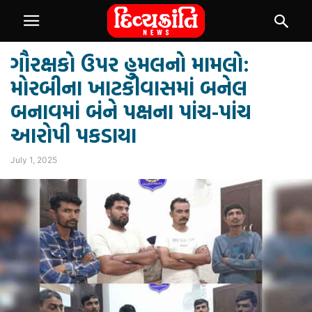
ગૌરક્ષકો ઉપર હુમલનો મામલો:
મોરબીના ખાટકીવાસમાં બનેલ
બનાવમાં બંને પક્ષના પાંચ-પાંચ
આરોપી પકડાયા
July 1, 2025