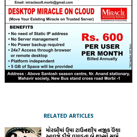
RELATED ARTICLES
મોરબીમાં ઉમા ટાઉનશીપ નજીક ઉંચા
આવજે ડીજે વગાડતા બે શખ્સો સામે...