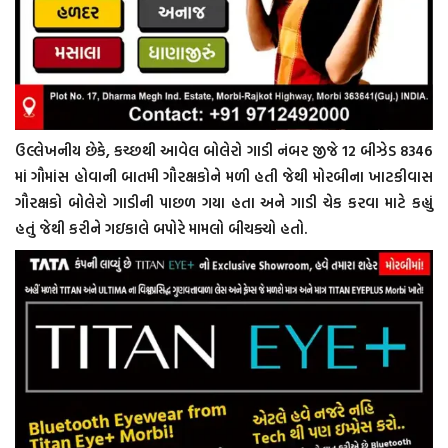
ઉલ્લેખનીય છેકે, કચ્છથી આવેલ બોલેરો ગાડી નંબર જીજે 12 બીઝેડ 8346
માં ગૌમાંસ હોવાની બાતમી ગૌરક્ષકોને મળી હતી જેથી મોરબીના ખાટકીવાસ
ગૌરક્ષકો બોલેરો ગાડીની પાછળ ગયા હતા અને ગાડી ચેક કરવા માટે કહ્યું
હતું જેથી કરીને ગઇકાલે બપોરે મામલો બીચક્યો હતો.