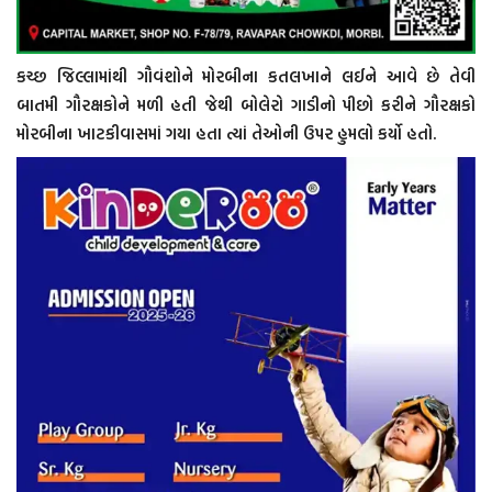
કચ્છ જિલ્લામાંથી ગૌવંશોને મોરબીના કતલખાને લઈને આવે છે તેવી
બાતમી ગૌરક્ષકોને મળી હતી જેથી બોલેરો ગાડીનો પીછો કરીને ગૌરક્ષકો
મોરબીના ખાટકીવાસમાં ગયા હતા ત્યાં તેઓની ઉપર હુમલો કર્યો હતો.