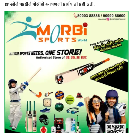
શખ્સોને પકડીને પોલીસે આગળની કાર્યવાહી કરી હતી.