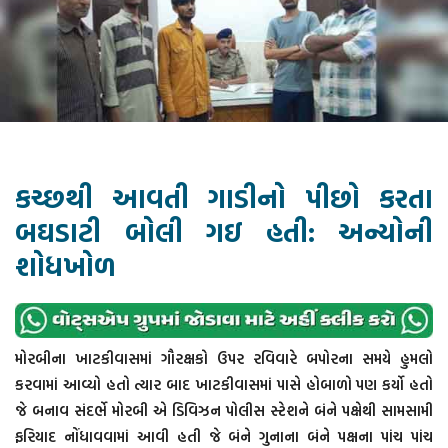
કચ્છથી આવતી ગાડીનો પીછો કરતા
બઘડાટી બોલી ગઇ હતી: અન્યોની
શોધખોળ
મોરબીના ખાટકીવાસમાં ગૌરક્ષકો ઉપર રવિવારે બપોરના સમયે હુમલો
કરવામાં આવ્યો હતો ત્યાર બાદ ખાટકીવાસમાં પાસે હોબાળો પણ કર્યો હતો
જે બનાવ સંદર્ભે મોરબી એ ડિવિઝન પોલીસ સ્ટેશને બંને પક્ષેથી સામસામી
ફરિયાદ નોંધાવવામાં આવી હતી જે બંને ગુનાના બંને પક્ષના પાંચ પાંચ