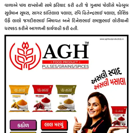
વાળાએ પાંચ શખ્સોની સામે ફરિયાદ કરી હતી જે ગુનામાં પોલીસે મહેબુબ
સુલેમાન સુમરા, સાગર કાંતિલાલ પલાણ, રવિ હિતેન્દ્રભાઈ પલાણ, કૌશિક
ઉર્ફે લાલો જગદીશભાઈ નિમાવત અને દિનેશભાઈ રામજીભાઈ લોરીયાની
ધરપકડ કરીને આગળની કાર્યવાહી કરી હતી.