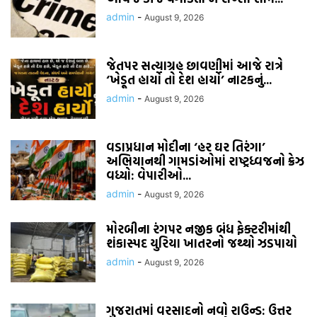
admin
-
August 9, 2026
જેતપર સત્યાગ્રહ છાવણીમાં આજે રાત્રે
‘ખેડૂત હાર્યો તો દેશ હાર્યો’ નાટકનું...
admin
-
August 9, 2026
વડાપ્રધાન મોદીના ‘હર ઘર તિરંગા’
અભિયાનથી ગામડાંઓમાં રાષ્ટ્રધ્વજનો ક્રેઝ
વધ્યો: વેપારીઓ...
admin
-
August 9, 2026
મોરબીના રંગપર નજીક બંધ ફેક્ટરીમાંથી
શંકાસ્પદ યુરિયા ખાતરનો જથ્થો ઝડપાયો
admin
-
August 9, 2026
ગુજરાતમાં વરસાદનો નવો રાઉન્ડ: ઉત્તર