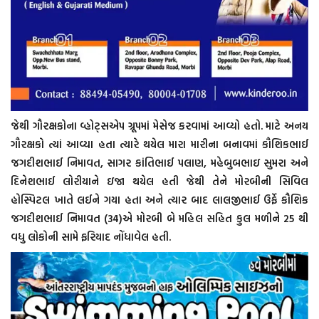
જેથી ગૌરક્ષકોના વ્હોટ્સએપ ગ્રૂપમાં મેસેજ કરવામાં આવ્યો હતો. માટે અનય
ગૌરક્ષકો ત્યાં આવ્યા હતા ત્યારે થયેલ મારા મારીના બનાવમાં કૌશિકભાઈ
જગદીશભાઈ નિમાવત, સાગર કાંતિભાઈ પલાણ, મહેબુબભાઇ સુમરા અને
દિનેશભાઈ લોરીયાને ઇજા થયેલ હતી જેથી તેને મોરબીની સિવિલ
હોસ્પિટલ ખાતે લઈને ગયા હતા અને ત્યાર બાદ લાલજીભાઈ ઉર્ફે કૌશિક
જગદીશભાઈ નિમાવત (34)એ મોરબી બે મહિલ સહિત કુલ મળીને 25 થી
વધુ લોકોની સામે ફરિયાદ નોંધાવેલ હતી.