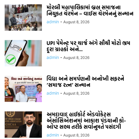
મોરબી મહાપાલિકામાં બ્રહ્મ સમાજના
નિયુકત ચેરમેન – વાઈસ ચેરમેનનું સન્માન
admin
-
August 8, 2026
UPI પેમેન્ટ પર ચાર્જ અંગે સૌથી મોટો ભ્રમ
દૂર! ગ્રાહકો અને...
admin
-
August 8, 2026
વિદ્યા અને સમર્પણની અનોખી સફરને
‘સમાજ રત્ન’ સન્માન
admin
-
August 8, 2026
અમદાવાદ હાઈકોર્ટ એડવોકેટ્સ
એસોસિએશનમાં આકાશ પંડયાની કો-
ઓપ્ટ સભ્ય તરીકે સર્વાનુમતે પસંદગી
admin
-
August 8, 2026