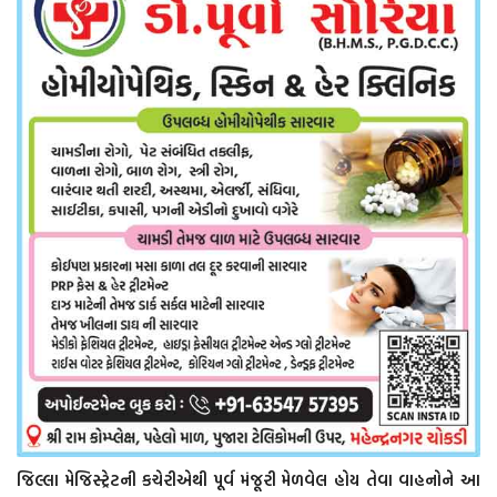
જિલ્લા મેજિસ્ટ્રેટની કચેરીએથી પૂર્વ મંજૂરી મેળવેલ હોય તેવા વાહનોને આ