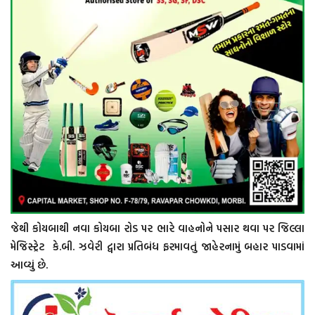
જેથી કોયબાથી નવા કોયબા રોડ પર ભારે વાહનોને પસાર થવા પર જિલ્લા
મેજિસ્ટ્રેટ કે.બી. ઝવેરી દ્વારા પ્રતિબંધ ફરમાવતું જાહેરનામું બહાર પાડવામાં
આવ્યું છે.