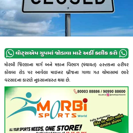
મોરબી જિલ્લાના માર્ગ અને મકાન વિભાગ (પંચાયત) હસ્તકના હરીપર
કોયબા રોડ પર આવેલા માઇનર બ્રીજના ગાળા ગત ચોમાસામાં ભારે
વરસાદના કારણે નુકસાનગ્રસ્ત થયા છે.