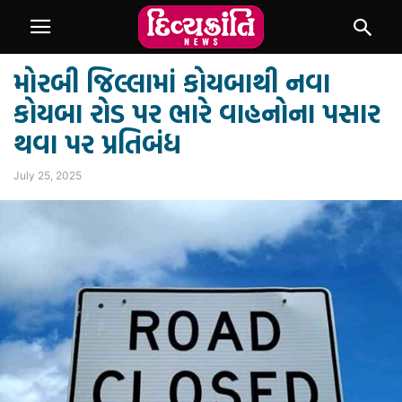
મોરબી જિલ્લામાં કોયબાથી નવા
કોયબા રોડ પર ભારે વાહનોના પસાર
થવા પર પ્રતિબંધ
July 25, 2025