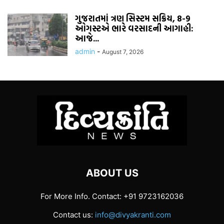
ગુજરાતમાં ત્રણ સિસ્ટમ સક્રિય, 8-9
ઓગસ્ટએ ભારે વરસાદની આગાહી:
આજે...
admin
-
August 7, 2026
ABOUT US
For More Info. Contact: +91 9723162036
Contact us:
info@divyakranti.com