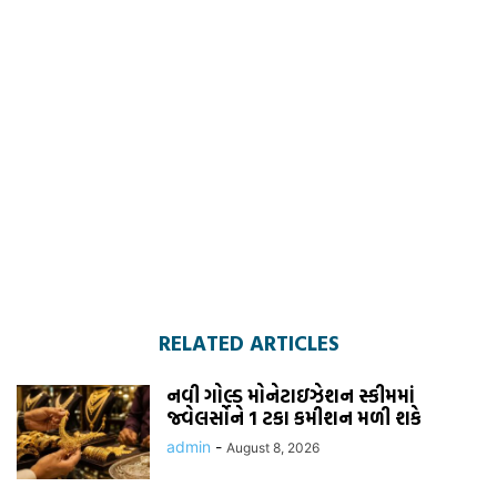
RELATED ARTICLES
નવી ગોલ્ડ મોનેટાઇઝેશન સ્કીમમાં
જ્વેલર્સોને 1 ટકા કમીશન મળી શકે
admin
-
August 8, 2026