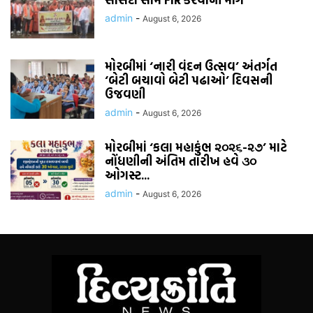
admin
-
August 6, 2026
મોરબીમાં ‘નારી વંદન ઉત્સવ’ અંતર્ગત
‘બેટી બચાવો બેટી પઢાઓ’ દિવસની
ઉજવણી
admin
-
August 6, 2026
મોરબીમાં ‘કલા મહાકુંભ ૨૦૨૬-૨૭’ માટે
નોંધણીની અંતિમ તારીખ હવે ૩૦
ઓગસ્ટ...
admin
-
August 6, 2026