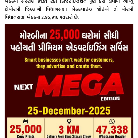
બેઠકમાં સરેરાશ 91.91 ટકા ડિજિટાઇઝેશન પૂર્ણ કરી લેવામાં આવ્યું
છે.મોરબી જિલ્લાની વિધાનસભા બેઠકવાઈઝ જોઈએ તો મોરબી
વિધાનસભા બેઠકમાં 2,96,916 મતદારો છે.