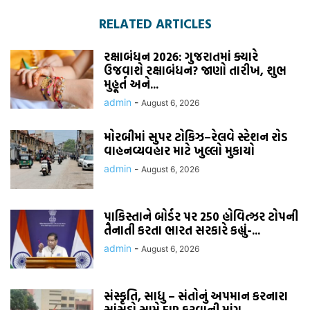
RELATED ARTICLES
રક્ષાબંધન 2026: ગુજરાતમાં ક્યારે
ઉજવાશે રક્ષાબંધન? જાણો તારીખ, શુભ
મુહૂર્ત અને...
admin
-
August 6, 2026
મોરબીમાં સુપર ટોકિઝ–રેલવે સ્ટેશન રોડ
વાહનવ્યવહાર માટે ખુલ્લો મુકાયો
admin
-
August 6, 2026
પાકિસ્તાને બોર્ડર પર 250 હોવિત્ઝર ટોપની
તૈનાતી કરતા ભારત સરકારે કહ્યું-...
admin
-
August 6, 2026
સંસ્કૃતિ, સાધુ – સંતોનું અપમાન કરનારા
સાંસદો સામે FIR કરવાની માંગ