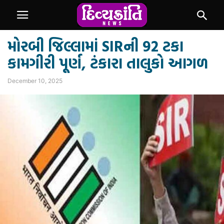
મોરબી જિલ્લામાં SIRની 92 ટકા
કામગીરી પૂર્ણ, ટંકારા તાલુકો આગળ
December 10, 2025