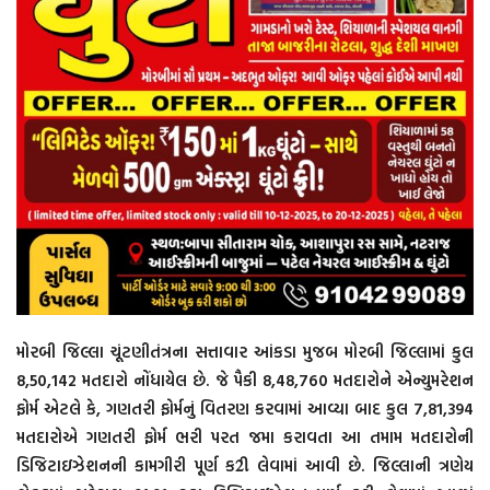
મોરબી જિલ્લા ચૂંટણીતંત્રના સત્તાવાર આંકડા મુજબ મોરબી જિલ્લામાં કુલ
8,50,142 મતદારો નોંધાયેલ છે. જે પૈકી 8,48,760 મતદારોને એન્યુમરેશન
ફોર્મ એટલે કે, ગણતરી ફોર્મનું વિતરણ કરવામાં આવ્યા બાદ કુલ 7,81,394
મતદારોએ ગણતરી ફોર્મ ભરી પરત જમા કરાવતા આ તમામ મતદારોની
ડિજિટાઇઝેશનની કામગીરી પૂર્ણ ક2ી લેવામાં આવી છે. જિલ્લાની ત્રણેય