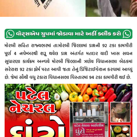
મોરબી સહિત રાજ્યભરમાં તા.મોરબી જિલ્લામાં SIRની 92 ટકા કામગીરી
પૂર્ણ 4 નવેમ્બરથી શરૂૂ થયેલ SIR અંતર્ગત મતદાર યાદી ખાસ સઘન
સુધારણા કાર્યક્રમ અન્વયે મોરબી જિલ્લાની ત્રણેય વિધાનસભા બેઠકમાં
સરેરાશ 92 ટકા ફોર્મ પરત આવી જતા તેનું ડિજિટાઈઝેશન કરવામાં આવ્યું
છે. જેમાં સૌથી વધુ ટંકારા વિધાનસભા વિસ્તારમાં 94 ટકા કામગીરી થઈ છે.