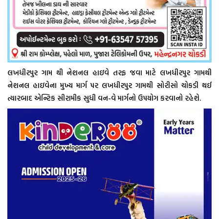
લખધીરપુર ગામ થી નેશનલ હાઇવે તરફ જવા માટે લખધીરપુર ગામથી
નેશનલ હાઇવેના મુખ્ય માર્ગ પર લખધીરપુર ગામથી સોરીસો ચોકડી થઈ
ત્યારબાદ એન્ટિક સીરામીક સુધી વન-વે માર્ગનો ઉપયોગ કરવાનો રહેશે.