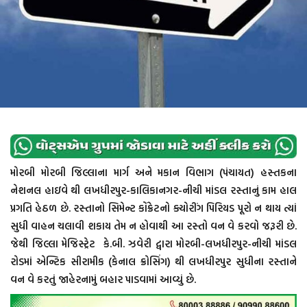
મોરબી મોરબી જિલ્લાના માર્ગ અને મકાન વિભાગ (પંચાયત) હસ્તકના
નેશનલ હાઇવે થી લખધીરપુર-કાલિકાનગર-નીચી માંડલ રસ્તાનું કામ હાલ
પ્રગતિ હેઠળ છે. રસ્તાનો સિમેન્ટ કોંક્રેટનો ક્યોરીંગ પિરિયડ પૂરો ન થાય ત્યાં
સુધી વાહન ચલાવી શકાય તેમ ન હોવાથી આ રસ્તો વન વે કરવો જરૂરી છે.
જેથી જિલ્લા મેજિસ્ટ્રેટ કે.બી. ઝવેરી દ્વારા મોરબી-લખધીરપુર-નીચી માંડલ
રોડમાં એન્ટિક સીરામીક (કેનાલ ક્રોસિંગ) થી લખધીરપુર સુધીના રસ્તાને
વન વે કરતું જાહેરનામું બહાર પાડવામાં આવ્યું છે.