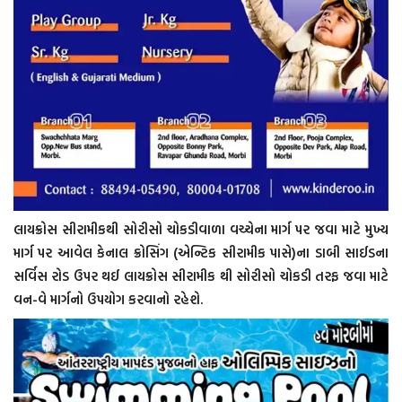
લાયક્રોસ સીરામીકથી સોરીસો ચોકડીવાળા વચ્ચેના માર્ગ પર જવા માટે મુખ્ય
માર્ગ પર આવેલ કેનાલ ક્રોસિંગ (એન્ટિક સીરામીક પાસે)ના ડાબી સાઈડના
સર્વિસ રોડ ઉપર થઈ લાયક્રોસ સીરામીક થી સોરીસો ચોકડી તરફ જવા માટે
વન-વે માર્ગનો ઉપયોગ કરવાનો રહેશે.