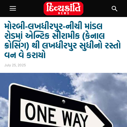
મોરબી-લખધીરપુર-નીચી માંડલ
રોડમાં એન્ટિક સીરામીક (કેનાલ
ક્રોસિંગ) થી લખધીરપુર સુધીનો રસ્તો
વન વે કરાયો
July 25, 2025