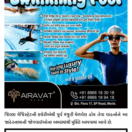
જિલ્લા મેજિસ્ટ્રેટની કચેરીએથી પૂર્વ મંજૂરી મેળવેલ હોય તેવા વાહનોને આ
જાહેરનામાની જોગવાઈઓના અમલમાંથી મુક્તિ આપવામાં આવે છે.