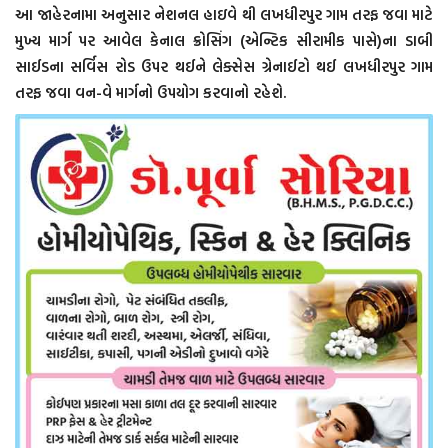
આ જાહેરનામા અનુસાર નેશનલ હાઇવે થી લખધીરપુર ગામ તરફ જવા માટે
મુખ્ય માર્ગ પર આવેલ કેનાલ ક્રોસિંગ (એન્ટિક સીરામીક પાસે)ના ડાબી
સાઈડના સર્વિસ રોડ ઉપર થઈને લેક્સેસ ગ્રેનાઈટો થઈ લખધીરપુર ગામ
તરફ જવા વન-વે માર્ગનો ઉપયોગ કરવાનો રહેશે.