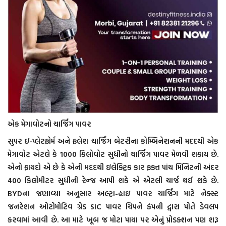
એક મેગાવોટનો ચાર્જિંગ પાવર
સુપર ઇ-પ્લેટફોર્મ અને ફ્લેશ ચાર્જિંગ બેટરીના કોમ્બિનેશનની મદદથી એક
મેગાવોટ એટલે કે 1000 કિલોવોટ સુધીનો ચાર્જિંગ પાવર મેળવી શકાય છે.
એનો ફાયદો એ છે કે એની મદદથી ઇલેક્ટ્રિક કાર ફક્ત પાંચ મિનિટની અંદર
400 કિલોમીટર સુધીની રેન્જ આપી શકે એ એટલી ચાર્જ થઈ શકે છે.
BYDના જણાવ્યા અનુસાર અલ્ટ્રા-હાઇ પાવર ચાર્જિંગ માટે નેક્સ્ટ
જનરેશન ઓટોમોટિવ ગ્રેડ SiC પાવર ચિપને કંપની દ્વારા પોતે ડેવલપ
કરવામાં આવી છે. આ માટે ખૂબ જ મોટા પાયા પર એનું પ્રોડક્શન પણ શરૂ