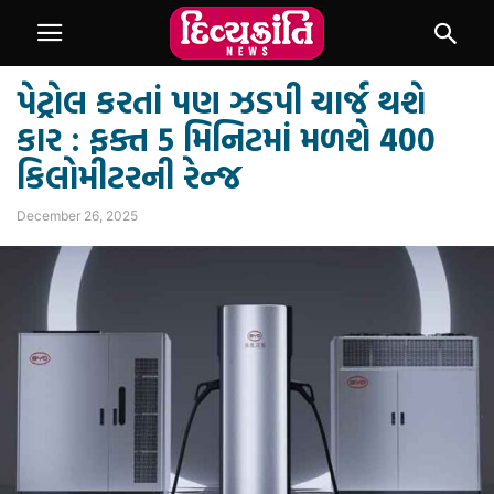
પેટ્રોલ કરતાં પણ ઝડપી ચાર્જ થશે
કાર : ફક્ત 5 મિનિટમાં મળશે 400
કિલોમીટરની રેન્જ
December 26, 2025