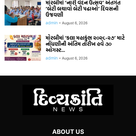
મોરબીમાં ‘નારી વંદન ઉત્સવ’ અંતર્ગત
‘બેટી બચાવો બેટી પઢાઓ’ દિવસની
ઉજવણી
admin
-
August 6, 2026
મોરબીમાં ‘કલા મહાકુંભ ૨૦૨૬-૨૭’ માટે
નોંધણીની અંતિમ તારીખ હવે ૩૦
ઓગસ્ટ...
admin
-
August 6, 2026
ABOUT US