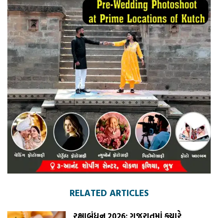
RELATED ARTICLES
રક્ષાબંધન 2026: ગુજરાતમાં ક્યારે