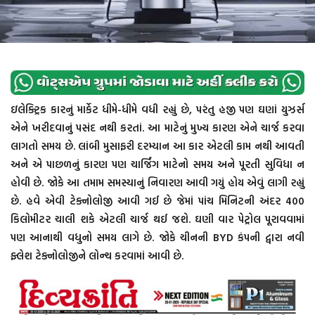
ઇલેક્ટ્રિક કારનું માર્કેટ ધીમે-ધીમે વધી રહ્યું છે, પરંતુ હજી પણ ઘણાં યુઝર્સ
એને ખરીદવાનું પસંદ નથી કરતાં. આ માટેનું મુખ્ય કારણ એને ચાર્જ કરવા
લાગતો સમય છે. લાંબી મુસાફરી દરમ્યાન આ કાર એટલી કામ નથી આવતી
અને એ પાછળનું કારણ પણ ચાર્જિંગ માટેનો સમય અને પૂરતી સુવિધા ન
હોવી છે. જોકે આ તમામ સમસ્યાનું નિવારણ આવી ગયું હોય એવું લાગી રહ્યું
છે. હવે એવી ટેક્નોલોજી આવી ગઈ છે જેમાં પાંચ મિનિટની અંદર 400
કિલોમીટર ચાલી શકે એટલી ચાર્જ થઈ જશે. ઘણી વાર પેટ્રોલ પૂરાવવામાં
પણ આનાથી વધુનો સમય લાગે છે. જોકે ચીનની BYD કંપની દ્વારા નવી
ફ્લેશ ટેક્નોલોજીને લોન્ચ કરવામાં આવી છે.