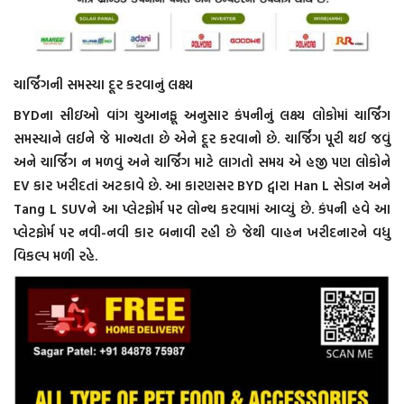
ચાર્જિંગની સમસ્યા દૂર કરવાનું લક્ષ્ય
BYDના સીઇઓ વાંગ ચુઆનફૂ અનુસાર કંપનીનું લક્ષ્ય લોકોમાં ચાર્જિંગ
સમસ્યાને લઈને જે માન્યતા છે એને દૂર કરવાનો છે. ચાર્જિંગ પૂરી થઈ જવું
અને ચાર્જિંગ ન મળવું અને ચાર્જિંગ માટે લાગતો સમય એ હજી પણ લોકોને
EV કાર ખરીદતાં અટકાવે છે. આ કારણસર BYD દ્વારા Han L સેડાન અને
Tang L SUVને આ પ્લેટફોર્મ પર લોન્ચ કરવામાં આવ્યું છે. કંપની હવે આ
પ્લેટફોર્મ પર નવી-નવી કાર બનાવી રહી છે જેથી વાહન ખરીદનારને વધુ
વિકલ્પ મળી રહે.