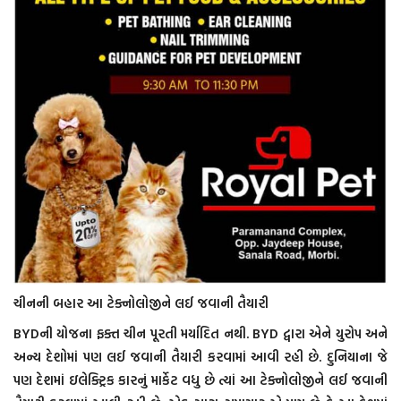
ચીનની બહાર આ ટેક્નોલોજીને લઈ જવાની તૈયારી
BYDની યોજના ફક્ત ચીન પૂરતી મર્યાદિત નથી. BYD દ્વારા એને યુરોપ અને
અન્ય દેશોમાં પણ લઈ જવાની તૈયારી કરવામાં આવી રહી છે. દુનિયાના જે
પણ દેશમાં ઇલેક્ટ્રિક કારનું માર્કેટ વધુ છે ત્યાં આ ટેક્નોલોજીને લઈ જવાની