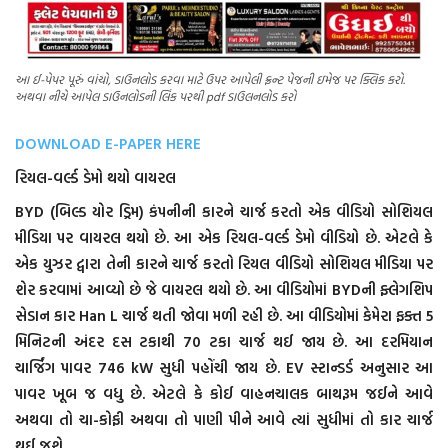
આ ઈ-પેપર પૂરું વાંચો, ડાઉનલોડ કરવા માટે ઉપર આપેલી ફ્રન્ટ પેજની ઇમેજ પર ક્લિક કરો.
અથવા નીચે આપેલ ડાઉનલોડની લિંક પરથી pdf ડાઉલનલોડ કરો
DOWNLOAD E-PAPER HERE
રિયલ-વર્લ્ડ ડેમો થયો વાયરલ
BYD (બિલ્ડ યોર ડ્રિમ) કંપનીની કારને ચાર્જ કરતો એક વીડિયો સોશિયલ
મીડિયા પર વાયરલ થયો છે. આ એક રિયલ-વર્લ્ડ ડેમો વીડિયો છે. એટલે કે
એક યુઝર દ્વારા તેની કારને ચાર્જ કરતો રિયલ વીડિયો સોશિયલ મીડિયા પર
શેર કરવામાં આવ્યો છે જે વાયરલ થયો છે. આ વીડિયોમાં BYDની ફ્લેગશિપ
સેડાન કાર Han L ચાર્જ થતી જોવા મળી રહી છે. આ વીડિયોમાં કેમેરા ફક્ત 5
મિનિટની અંદર દસ ટકાથી 70 ટકા ચાર્જ થઈ જાય છે. આ દરમિયાન
ચાર્જિંગ પાવર 746 kW સુધી પહોંચી જાય છે. EV સ્ટાન્ડર્ડ અનુસાર આ
પાવર ખૂબ જ વધુ છે. એટલે કે કોઈ વાહનચાલક બાથરૂમ જઈને આવે
અથવા તો ચા-કોફી અથવા તો પાણી પીને આવે ત્યાં સુધીમાં તો કાર ચાર્જ
થઈ જશે.