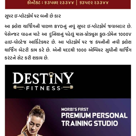
સુપર ઇ-પ્લેટફોર્મ પર બની છે કાર
આ ફ્લેશ ચાર્જિંગની પાછળ BYDનું નવું સુપર ઇ-પ્લેટફોર્મ જવાબદાર છે.
પેસેન્જર વાહન માટે આ દુનિયાનું પહેલું માસ-પ્રોડ્યુસ ફુલ-ડોમેન 1000V
હાઇ-વોલ્ટેજ આર્કિટેક્ચર છે. આ પ્લેટફોર્મ પર જ કંપનીની નવી ફ્લેશ
ચાર્જિંગ બેટરી કામ કરે છે. એની મદદથી 1000 એમ્પિયર સુધીની ચાર્જિંગ
કરંટને સેટ કરી શકાય છે.