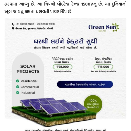
કરવામાં આવ્યું છે. આ ચિપની વોલ્ટેજ રેન્જ 1500Vનું છે. આ દુનિયાની
ખૂબ જ વધુ ક્ષમતા ધરાવતી પાવર ચિપ છે.