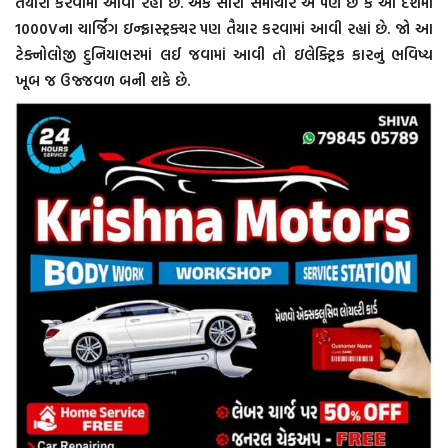
તૈયારી કરવામાં આવી રહી છે. એક સારા સમાચાર એ પણ છે કે આ દેશમાં
1000Vના ચાર્જિંગ ઇન્ફ્રાસ્ટ્રક્ચર પણ તૈયાર કરવામાં આવી રહ્યાં છે. જો આ
ટેક્નોલોજી દુનિયાભરમાં લઈ જવામાં આવી તો ઇલેક્ટ્રિક કારનું ભવિષ્ય
ખૂબ જ ઉજ્જવળ બની શકે છે.