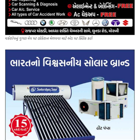
વર્કશોપનું ગુગલ મેપ પર લોકેશન મેળવવા માટે એડ પર ક્લિક કરો