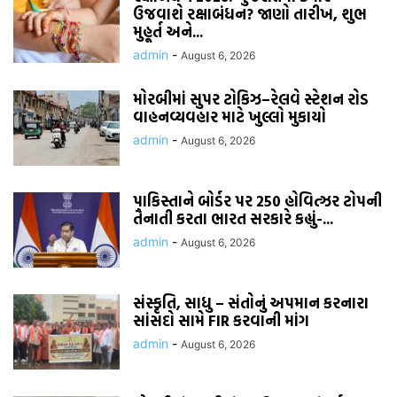
ઉજવાશે રક્ષાબંધન? જાણો તારીખ, શુભ
મુહૂર્ત અને...
admin
-
August 6, 2026
મોરબીમાં સુપર ટોકિઝ–રેલવે સ્ટેશન રોડ
વાહનવ્યવહાર માટે ખુલ્લો મુકાયો
admin
-
August 6, 2026
પાકિસ્તાને બોર્ડર પર 250 હોવિત્ઝર ટોપની
તૈનાતી કરતા ભારત સરકારે કહ્યું-...
admin
-
August 6, 2026
સંસ્કૃતિ, સાધુ – સંતોનું અપમાન કરનારા
સાંસદો સામે FIR કરવાની માંગ
admin
-
August 6, 2026