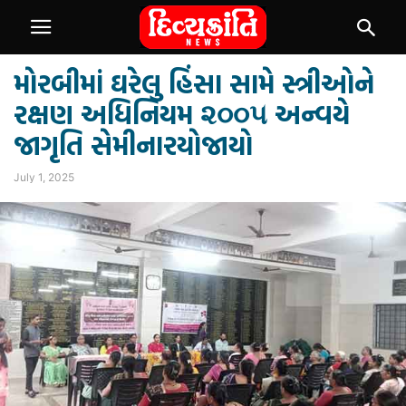
મોરબીમાં ઘરેલુ હિંસા સામે સ્ત્રીઓને
રક્ષણ અધિનિયમ ૨૦૦૫ અન્વયે
જાગૃતિ સેમીનારયોજાયો
July 1, 2025