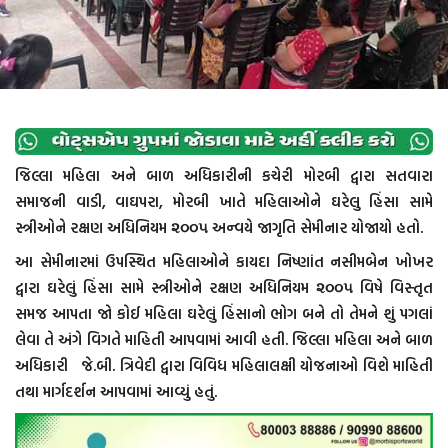
જિલ્લા મહિલા અને બાળ અધિકારીની કચેરી મોરબી દ્વારા સતવારા
સમાજની વાડી, વાઘપરા, મોરબી ખાતે મહિલાઓને ઘરેલુ હિંસા સામે
સ્ત્રીઓને રક્ષણ અધિનિયમ ૨૦૦૫ અન્વયે જાગૃતિ સેમીનાર યોજાયો હતો.
આ સેમીનારમાં ઉપસ્થિત મહિલાઓને કાયદા નિષ્ણાંત નસીમબેન ખોખર
દ્વારા ઘરેલું હિંસા સામે સ્ત્રીઓને રક્ષણ અધિનિયમ ૨૦૦૫ વિષે વિસ્તૃત
સમજ આપતા જો કોઈ મહિલા ઘરેલું હિંસાનો ભોગ બને તો તેમને શું પગલાં
લેવા તે અંગે વિગતે માહિતી આપવામાં આવી હતી. જિલ્લા મહિલા અને બાળ
અધિકારી જે.બી. ત્રિવેદી દ્વારા વિવિધ મહિલાલક્ષી યોજનાઓ વિશે માહિતી
તથા માર્ગદર્શન આપવામાં આવ્યું હતું.