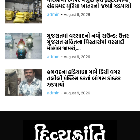
શંકાસ્પદ યુરિયા ખાતરનો જથ્થો ઝડપાયો
admin
-
August 9, 2026
ગુજરાતમાં વરસાદનો નવો રાઉન્ડ: ઉત્તર
ગુજરાત સહિતના વિસ્તારોમાં વરસાદી
માહોલ જામશે,...
admin
-
August 9, 2026
હળવદના કડિયાણા ગામે ડિગ્રી વગર
તબીબી પ્રેક્ટિસ કરતો બોગસ ડોક્ટર
ઝડપાયો
admin
-
August 9, 2026