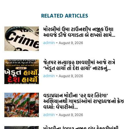
RELATED ARTICLES
મોરબીમાં ઉમા ટાઉનશીપ નજીક ઉંચા
આવજે ડીજે વગાડતા બે શખ્સો સામે...
admin
-
August 9, 2026
જેતપર સત્યાગ્રહ છાવણીમાં આજે રાત્રે
‘ખેડૂત હાર્યો તો દેશ હાર્યો’ નાટકનું...
admin
-
August 9, 2026
વડાપ્રધાન મોદીના ‘હર ઘર તિરંગા’
અભિયાનથી ગામડાંઓમાં રાષ્ટ્રધ્વજનો ક્રેઝ
વધ્યો: વેપારીઓ...
admin
-
August 9, 2026
મોરબીના રંગપર નજીક બંધ ફેક્ટરીમાંથી