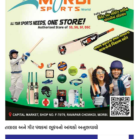
તલાલા અને ગીર પંથકમાં ભૂકંપનો આંચકો અનુભવાયો