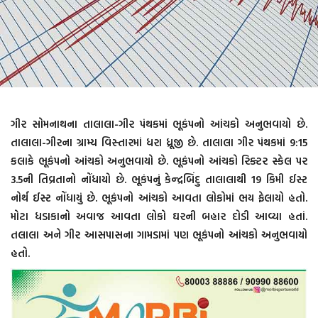
ગીર સોમનાથના તાલાલા-ગીર પંથકમાં ભૂકંપનો આંચકો અનુભવાયો છે.
તાલાલા-ગીરના ગ્રામ્ય વિસ્તારમાં ધરા ધ્રૂજી છે. તાલાલા ગીર પંથકમાં 9:15
કલાકે ભૂકંપનો આંચકો અનુભવાયો છે. ભૂકંપનો આંચકો રિક્ટર સ્કેલ પર
3.5ની તિવ્રતાનો નોંધાયો છે. ભૂકંપનું કેન્દ્રબિંદુ તાલાલાથી 19 કિમી ઈસ્ટ
નોર્થ ઈસ્ટ નોંધાયું છે. ભૂકંપનો આંચકો આવતા લોકોમાં ભય ફેલાયો હતો.
મોટા ધડાકાનો અવાજ આવતા લોકો ઘરની બહાર દોડી આવ્યા હતાં.
તલાલા અને ગીર આસપાસના ગામડામાં પણ ભૂકંપનો આંચકો અનુભવાયો
હતો.