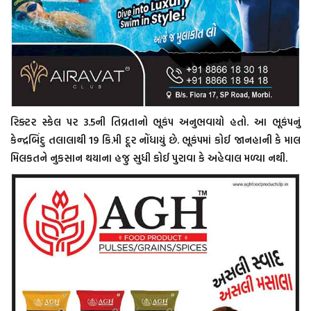
રિક્ટર સ્કેલ પર 3.5ની તિવ્રતાનો ભૂકંપ અનુભવાયો હતો. આ ભૂકંપનું
કેન્દ્રબિંદુ તલાલાથી 19 કિ.મી દૂર નોંધાયું છે. ભૂકંપમાં કોઈ જાનહાની કે માલ
મિલકતને નુકસાન થયાના હજુ સુધી કોઈ પુરાવા કે અહેવાલ મળ્યા નથી.