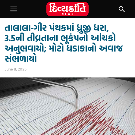
તાલાલા-ગીર પંથકમાં ધ્રુજી ધરા,
3.5ની તીવ્રતાના ભૂકંપનો આંચકો
અનુભવાયો; મોટો ધડાકાનો અવાજ
સંભળાયો
June 8, 2025