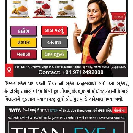
રિક્ટર સ્કેલ પર 3.5ની તિવ્રતાનો ભૂકંપ અનુભવાયો હતો. આ ભૂકંપનું
કેન્દ્રબિંદુ તલાલાથી 19 કિ.મી દૂર નોંધાયું છે. ભૂકંપમાં કોઈ જાનહાની કે માલ
મિલકતને નુકસાન થયાના હજુ સુધી કોઈ પુરાવા કે અહેવાલ મળ્યા નથી.