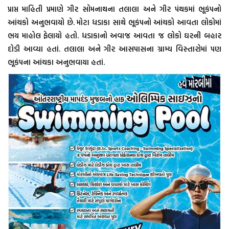
પ્રાપ્ત માહિતી પ્રમાણે ગીર સોમનાથના તલાલા અને ગીર પંથકમાં ભૂકંપનો
આંચકો અનુભવાયો છે. મોટા ધડાકા સાથે ભૂકંપનો આંચકો આવતા લોકોમાં
ભય માહોલ ફેલાયો હતો. ધડાકાનો અવાજ આવતા જ લોકો ઘરની બહાર
દોડી આવ્યા હતાં. તલાલા અને ગીર આસપાસના ગ્રામ્ય વિસ્તારોમાં પણ
ભૂકંપના આંચકા અનુભવાયા હતાં.