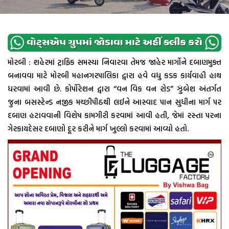
મોરબી : શહેરમાં ટ્રાફિક સમસ્યા નિવારવા તેમજ જાહેર માર્ગોને દબાણમુક્ત
બનાવવા માટે મોરબી મહાનગરપાલિકા દ્વારા હવે વધુ કડક કાર્યવાહી હાથ
ધરવામાં આવી છે. કોર્પોરેશન દ્વારા “વન વિક વન રોડ” ઝુંબેશ અંતર્ગત
જુના બસસ્ટેન્ડ નજીક મચ્છીપીઠથી લઈને આસ્વાદ પાન સુધીના માર્ગ પર
દબાણ હટાવવાની વિશેષ કામગીરી કરવામાં આવી હતી, જેમાં રસ્તા પરના
ગેરકાયદેસર દબાણો દૂર કરીને માર્ગ ખુલ્લો કરવામાં આવ્યો હતો.