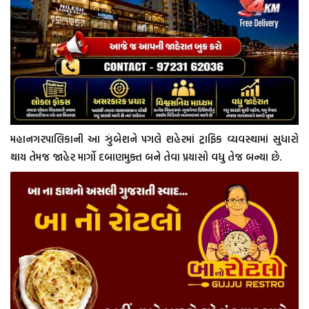
મહાનગરપાલિકાની આ ઝુંબેશને પગલે શહેરમાં ટ્રાફિક વ્યવસ્થામાં સુધારો
થાય તેમજ જાહેર માર્ગો દબાણમુક્ત બને તેવા પ્રયાસો વધુ તેજ બન્યા છે.