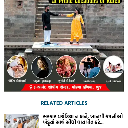
RELATED ARTICLES
સરકાર વચેટિયા ન બને, ખાનગી કંપનીઓ
ખેડૂતો સાથે સીધી વાતચીત કરે...