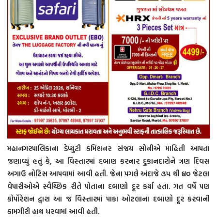
મહાનગરપાલિકાના ડેપ્યુટી કમિશનર સંજય સોનીએ માહિતી આપતા
જણાવ્યું હતું કે, આ વિસ્તારમાં દબાણ કરનાર દુકાનદારોને ત્રણ દિવસ
અગાઉ નોટિસ આપવામાં આવી હતી. જેના પગલે અંદાજે ૩૫ થી ૪૦ જેટલા
વેપારીઓએ સ્વૈચ્છિક રીતે પોતાના દબાણો દૂર કર્યા હતા. ગત વર્ષે પણ
કોર્પોરેશન દ્વારા આ જ વિસ્તારમાં પાકા ઓટલાના દબાણો દૂર કરવાની
કામગીરી હાથ ધરવામાં આવી હતી.