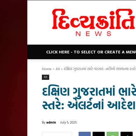
Divyakranti
News
CLICK HERE - TO SELECT OR CREATE A MEN
Home
All
દક્ષિણ ગુજરાતમાં ભારે વરસાદ: નદીઓ ભયજનક સ્તરે
All
દક્ષિણ ગુજરાતમાં 
સ્તરે: એલર્ટનાં આદેશ
By
admin
July 5, 2025