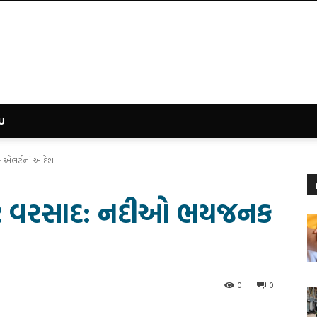
U
: એલર્ટનાં આદેશ
ભારે વરસાદ: નદીઓ ભયજનક
0
0