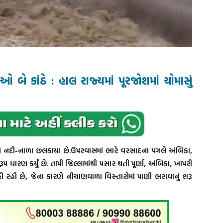
ઓ બે કાંઠે : હાલ રાજ્યમાં પૂરજોશમાં ચોમાસું
 પગલે નદી-નાળા છલકાયા છે.ઉપરવાસમાં ભારે વરસાદના પગલે અંબિકા,
 ધારણ કર્યું છે. તાપી જિલ્લામાંથી પસાર થતી પૂર્ણા, અંબિકા, ખાપરી
હી છે, જેના કારણે નીચાણવાળા વિસ્તારોમાં પાણી ભરાવાનું શરૂ