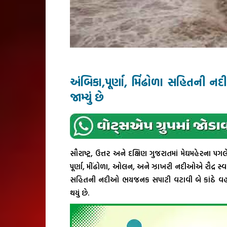
અંબિકા,પૂર્ણા, મિંઢોળા સહિતની નદી
જામ્યું છે
સૌરાષ્ટ્ર, ઉત્તર અને દક્ષિણ ગુજરાતમાં મેઘમહેરના
પૂર્ણા, મીંઢોળા, ઓલન, અને ઝાખરી નદીઓએ રૌદ્ર સ્વરૂપ
સહિતની નદીઓ ભયજનક સપાટી વટાવી બે કાંઠે વહી ર
થયું છે.