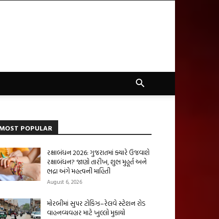
MOST POPULAR
રક્ષાબંધન 2026: ગુજરાતમાં ક્યારે ઉજવાશે
રક્ષાબંધન? જાણો તારીખ, શુભ મુહૂર્ત અને
ભદ્રા અંગે મહત્વની માહિતી
August 6, 2026
મોરબીમાં સુપર ટોકિઝ–રેલવે સ્ટેશન રોડ
વાહનવ્યવહાર માટે ખુલ્લો મુકાયો