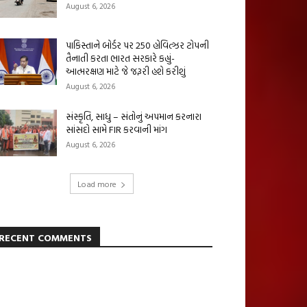
August 6, 2026
પાકિસ્તાને બોર્ડર પર 250 હોવિત્ઝર ટોપની
તૈનાતી કરતા ભારત સરકારે કહ્યું-
આત્મરક્ષણ માટે જે જરૂરી હશે કરીશું
August 6, 2026
સંસ્કૃતિ, સાધુ – સંતોનું અપમાન કરનારા
સાંસદો સામે FIR કરવાની માંગ
August 6, 2026
Load more
RECENT COMMENTS