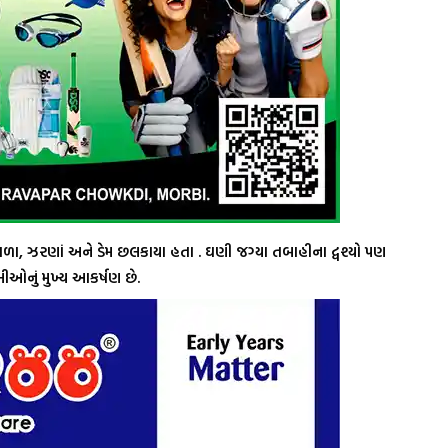
ાળા, ઝરણાં અને ડેમ છલકાયા હતા . ઘણી જગ્યા તબાહીના દ્વશ્યો પણ
સીઓનું મુખ્ય આકર્ષણ છે.