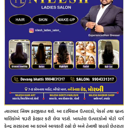
ત્યારબાદ નિયમ ફરજીયાત થશે. આ દરમિયાન ઉત્પાદકો, પેકર્સ તથા બ્રાન્ડ
માલિકોએ જરૂરી ફેરફાર કરી લેવા પડશે. ખાદ્યતેલ ઉત્પાદકોનો મોટો વર્ગ
કેન્દ્ર સરકારના આ કદમને આવકારી રહ્યો છે અને તેનાથી ગ્રાહકો છેતરાતા