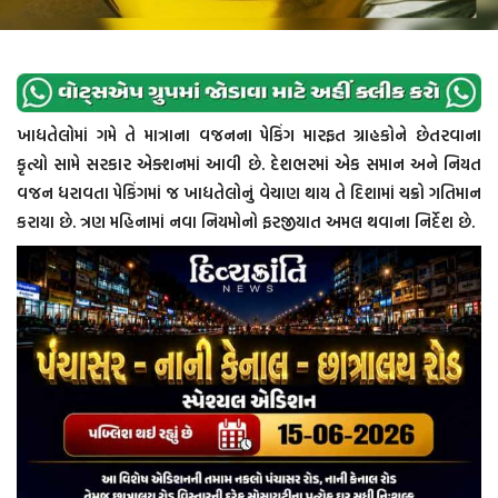
ખાદ્યતેલોમાં ગમે તે માત્રાના વજનના પેકિંગ મારફત ગ્રાહકોને છેતરવાના
કૃત્યો સામે સરકાર એક્શનમાં આવી છે. દેશભરમાં એક સમાન અને નિયત
વજન ધરાવતા પેકિંગમાં જ ખાદ્યતેલોનું વેચાણ થાય તે દિશામાં ચક્રો ગતિમાન
કરાયા છે. ત્રણ મહિનામાં નવા નિયમોનો ફરજીયાત અમલ થવાના નિર્દેશ છે.