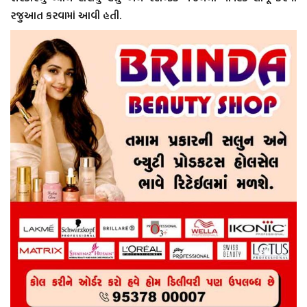
રજુઆત કરવામાં આવી હતી.