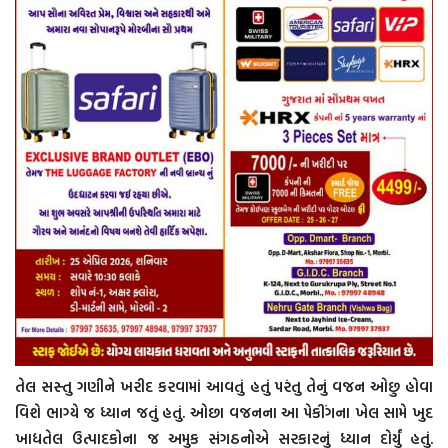
તેલ સસ્તુ ગણીને ખરીદ કરવામાં આવતું હતું પરંતુ તેનું વજન ઓછુ હોવા
વિશે ભાગ્યે જ ધ્યાન જતું હતું. ઓછા વજનના આ પેકીંગના ખેલ સામે ખુદ
ખાદ્યતેલ ઉત્પાદકોના જ અમુક સંગઠનોએ સરકારનું ધ્યાન દોર્યું હતું.