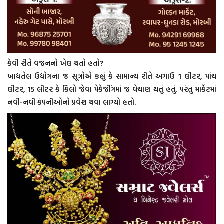
કેવી રીતે વજનનો ખેલ થતો હતો?
ખાદ્યતેલ ઉદ્યોગના જ સૂત્રોએ કહ્યું કે સામાન્ય રીતે અગાઉ 1 લીટર, પાંચ
લીટર, 15 લીટર કે કિલો જેવા પેકેજીંગમાં જ વેચાણ થતું હતું. પરંતુ માર્કેટમાં
નવી-નવી કંપનીઓનો પ્રવેશ થવા લાગ્યો હતો.