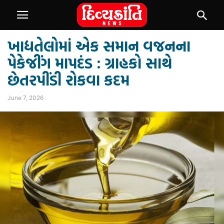
ખાદ્યતેલોમાં એક સમાન વજનના
પેકેજીંગ માપદંડ : ગ્રાહકો સાથે
છેતરપીંડી રોકવા કદમ
June 7, 2026