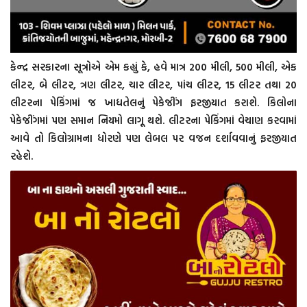
કેન્દ્ર સરકારના સૂત્રોએ એમ કહ્યું કે, હવે માત્ર 200 મીલી, 500 મીલી, એક
લીટર, બે લીટર, ત્રણ લીટર, ચાર લીટર, પાંચ લીટર, 15 લીટર તથા 20
લીટરના પેકિંગમાં જ ખાદ્યતેલનું પેકેજીંગ ફરજીયાત કરાશે. કિલોના
પેકેજીંગમાં પણ સમાન નિયમો લાગૂ થશે. લીટરના પેકિંગમાં વેચાણ કરવામાં
આવે તો કિલોગ્રામના ધોરણે પણ લેબલ પર વજન દર્શાવવાનું ફરજીયાત
રહેશે.