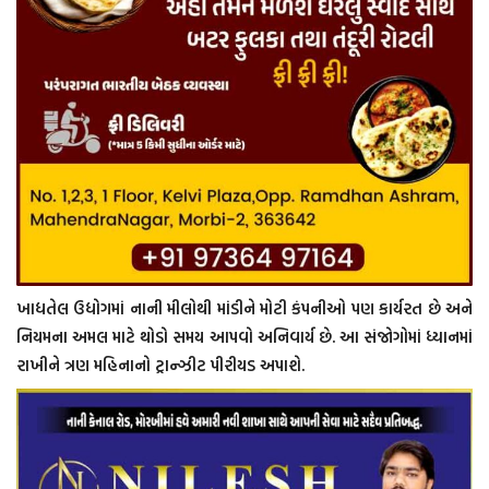
ખાદ્યતેલ ઉદ્યોગમાં નાની મીલોથી માંડીને મોટી કંપનીઓ પણ કાર્યરત છે અને
નિયમના અમલ માટે થોડો સમય આપવો અનિવાર્ય છે. આ સંજોગોમાં ધ્યાનમાં
રાખીને ત્રણ મહિનાનો ટ્રાન્ઝીટ પીરીયડ અપાશે.