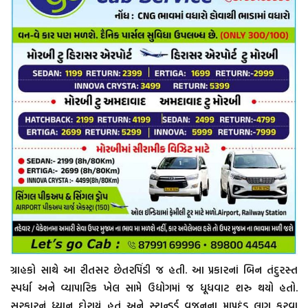
ગ્રાહકો સાથે આ રીતસર છેતરપિંડી જ હતી. આ પ્રકારનાં બિન તંદુરસ્ત
સ્પર્ધા અને વ્યાપારિક ખેલ સામે ઉદ્યોગમાં જ ધૂધવાટ શરુ થયો હતો.
સરકારનું ધ્યાન દોરાયું હતું અને સ્ટાન્ડર્ડ વજનના માપદંડ લાગૂ કરવા