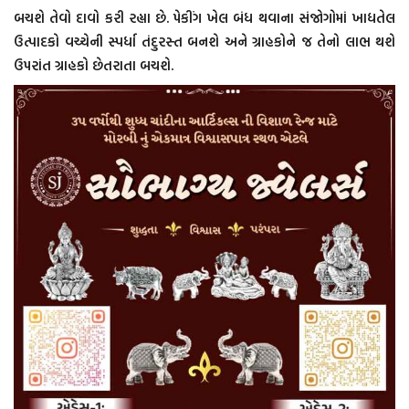
બચશે તેવો દાવો કરી રહ્યા છે. પેકીંગ ખેલ બંધ થવાના સંજોગોમાં ખાદ્યતેલ
ઉત્પાદકો વચ્ચેની સ્પર્ધા તંદુરસ્ત બનશે અને ગ્રાહકોને જ તેનો લાભ થશે
ઉપરાંત ગ્રાહકો છેતરાતા બચશે.