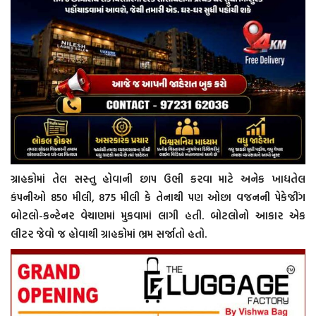
ગ્રાહકોમાં તેલ સસ્તુ હોવાની છાપ ઉભી કરવા માટે અનેક ખાદ્યતેલ
કંપનીઓ 850 મીલી, 875 મીલી કે તેનાથી પણ ઓછા વજનની પેકેજીંગ
બોટલો-કન્ટેનર વેચાણમાં મુકવામાં લાગી હતી. બોટલોનો આકાર એક
લીટર જેવો જ હોવાથી ગ્રાહકોમાં ભ્રમ સર્જાતો હતો.