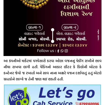
આ કંપનીઓ માર્કેટમાં પગપેસારો કરવા ઓછા વજનનું પેકીંગ રાખીને ભાવ
નીચા રાખવા લાગી હતી. પેકિંગનો આકાર લીટર કે કિલોની બોટલ કે
કન્ટેનર જેવો જ રખાતો અને સાવ નાના અક્ષરે વજન દર્શાવાતું હતું એટલે
ગ્રાહકોને ભાગ્યે જ તેની જાણ થઇ શકતી હતી.