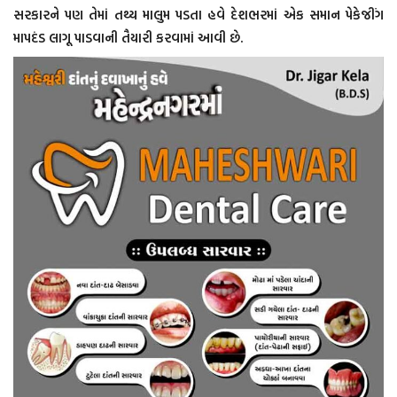
સરકારને પણ તેમાં તથ્ય માલુમ પડતા હવે દેશભરમાં એક સમાન પેકેજીંગ
માપદંડ લાગૂ પાડવાની તૈયારી કરવામાં આવી છે.