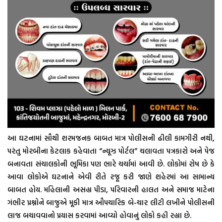
આ ઘટનામાં સૌથી શરમજનક બાબત માત્ર પોલીસની ઢીલી કામગીરી નથી,
પરંતુ મોરબીના કેટલાક કહેવાતા “ન્યૂઝ પોર્ટલ” ચલાવતા પત્રકારો અને પેજ
બનાવતા સંચાલકોની ભૂમિકા પણ ભારે ચર્ચામાં આવી છે. લોકોમાં રોષ છે કે
આવા લોકોએ ઘટનાને એવી રીતે રજૂ કરી જાણે શહેરમાં આ સામાન્ય
બાબત હોય. મહિલાની અસહ્ય પીડા, પરિવારની હાલત અને સમાજ માટેના
ગંભીર પ્રશ્નોને બાજુએ મૂકી માત્ર ઔપચારિક બે-ચાર લીટી લખીને પોલીસની
લાજ બચાવવાનો પ્રયાસ કરવામાં આવ્યો હોવાનું લોકો કહી રહ્યા છે.