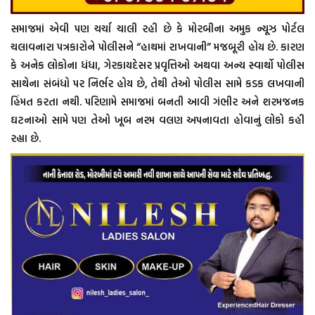
સમાજમાં એવી પણ ચર્ચા ચાલી રહી છે કે મોરબીના અમુક ન્યૂઝ પોર્ટલ
ચલાવનારા પત્રકારોને પોલીસને “હાથમાં રાખવાની” મજબૂરી હોય છે. કારણ
કે અનેક લોકોના ધંધા, ગેરકાયદેસર પ્રવૃત્તિઓ અથવા અન્ય સ્વાર્થો પોલીસ
સાથેના સંબંધો પર નિર્ભર હોય છે, તેથી તેઓ પોલીસ સામે કડક લખવાની
હિંમત કરતા નથી. પરિણામે સમાજમાં બનતી આવી ગંભીર અને શરમજનક
ઘટનાઓ સામે પણ તેઓ ખૂબ નરમ વલણ અપનાવતા હોવાનું લોકો કહી
રહ્યા છે.