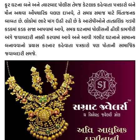
ક્રૂર ઘટના બને અને ત્યારબાદ પોલીસ તેમજ કેટલાક કહેવાતા પત્રકારો બંને
મૌન અથવા ઔપચારિક વલણ દાખવે, તે સમગ્ર સમાજ માટે ચિંતાજનક
બાબત છે. લોકોમાં ભારે માંગ ઉઠી રહી છે કે આરોપીઓને તાત્કાલિક ઝડપી
કડકમાં કડક સજા આપવામાં આવે, સમગ્ર ઘટનામાં પોલીસની ઢીલી કામગીરી
અંગે જવાબદારી નક્કી કરવામાં આવે અને આવી ગંભીર ઘટનાને સામાન્ય
બનાવવાનો પ્રયાસ કરનાર કહેવાતા પત્રકારો પણ પોતાની સામાજિક
જવાબદારી સમજે.