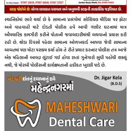
સ્થાનિકોમાં ભારે ચર્ચા છે કે સામાન્ય પ્રસંગોમાં સોશિયલ મીડિયા પર ફોટા
અને વાહવાહી માટે દોડતી પોલીસ હવે આવી ગંભીર ઘટનામાં માત્ર
ઔપચારિક કામગીરી કરીને પોતાની જવાબદારીમાંથી બચવાનો પ્રયાસ કરી
રહી છે. થોડા દિવસો પહેલા સામાન્ય ઓળખકાર્ડ આપવા જેવી સામાન્ય
બાબતમાં પણ મોટા પરાક્રમ કર્યા હોય તે રીતે પ્રચાર કરનાર પોલીસ તંત્ર આજે
એક મહિલાની આબરૂ લૂંટાઈ ગઈ હોવા છતાં ગુનેગારો સુધી પહોંચી શક્યું
નથી, જે મોરબી પોલીસની કાર્યક્ષમતાની હકીકત ખુલ્લી પાડે છે.