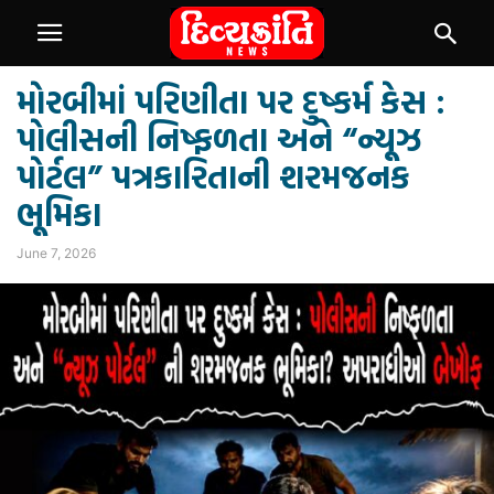
મોરબીમાં પરિણીતા પર દુષ્કર્મ કેસ :
પોલીસની નિષ્ફળતા અને “ન્યૂઝ
પોર્ટલ” પત્રકારિતાની શરમજનક
ભૂમિકા
June 7, 2026