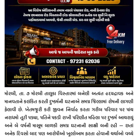
મોરબી, તા. ૭ મોરબી તાલુકા વિસ્તારમાં બનેલી અત્યંત હૃદયદ્રાવક અને
માનવતાને કલંકિત કરતી દુષ્કર્મની ઘટનાએ સમગ્ર જિલ્લામાં રોષની લાગણી
ફેલાવી છે. ખેતમજૂરી કરી જીવન નિર્વાહ કરતા ગરીબ પરિવાર પર પાંચ
નરાધમો તૂટી પડ્યા, પતિને પકડી રાખી પરિણીત મહિલા પર દુષ્કર્મ આચરાયું
અને બે વર્ષની માસૂમ બાળકી સમગ્ર ઘટનાની સાક્ષી બની રહી — છતાં
અનેક દિવસો બાદ પણ આરોપીઓ ખુલ્લેઆમ ફરતા હોવાની ચર્ચાઓ વચ્ચે