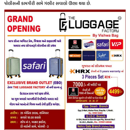
પોલીસની કામગીરી સામે ગંભીર સવાલો ઊભા થયા છે.