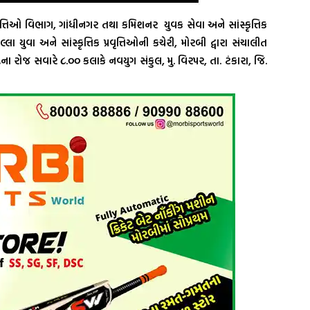
વૃત્તિઓ વિભાગ, ગાંધીનગર તથા કમિશનર યુવક સેવા અને સાંસ્કૃત્તિક
ા યુવા અને સાંસ્કૃત્તિક પ્રવૃત્તિઓની કચેરી, મોરબી દ્વારા સંચાલીત
રોજ સવારે ૮.૦૦ કલાકે નવયુગ સંકુલ, મુ. વિરપર, તા. ટંકારા, જિ.