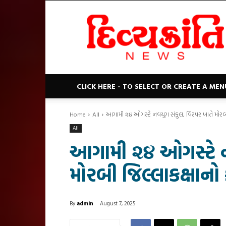
Divyakranti
News
CLICK HERE - TO SELECT OR CREATE A MEN
Home
All
આગામી ૨૪ ઓગસ્ટે નવયુગ સંકુલ, વિરપર ખાતે મોરબી 
All
આગામી ૨૪ ઓગસ્ટે ન
મોરબી જિલ્લાકક્ષાનો
By
admin
August 7, 2025