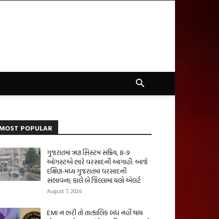
MOST POPULAR
ગુજરાતમાં ત્રણ સિસ્ટમ સક્રિય, 8-9
ઓગસ્ટએ ભારે વરસાદની આગાહી: આજે
દક્ષિણ-મધ્ય ગુજરાતમાં વરસાદની
સંભાવના; કાલે બે જિલ્લામાં યલો એલર્ટ
August 7, 2026
EMI ન ભરી તો તાત્કાલિક બંધ નહીં થાય