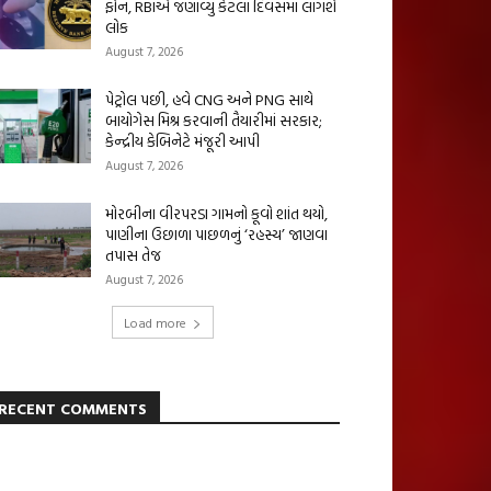
ફોન, RBIએ જણાવ્યું કેટલા દિવસમાં લાગશે
લોક
August 7, 2026
પેટ્રોલ પછી, હવે CNG અને PNG સાથે
બાયોગેસ મિશ્ર કરવાની તૈયારીમાં સરકાર;
કેન્દ્રીય કેબિનેટે મંજૂરી આપી
August 7, 2026
મોરબીના વીરપરડા ગામનો કૂવો શાંત થયો,
પાણીના ઉછાળા પાછળનું ‘રહસ્ય’ જાણવા
તપાસ તેજ
August 7, 2026
Load more
RECENT COMMENTS