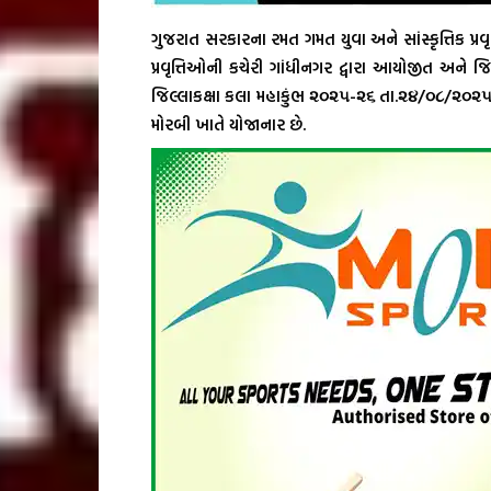
ગુજરાત સરકારના રમત ગમત યુવા અને સાંસ્કૃત્તિક પ્ર
પ્રવૃત્તિઓની કચેરી ગાંધીનગર દ્વારા આયોજીત અને જિલ્લ
જિલ્લાકક્ષા કલા મહાકુંભ ૨૦૨૫-૨૬ તા.૨૪/૦૮/૨૦૨૫ના 
મોરબી ખાતે યોજાનાર છે.