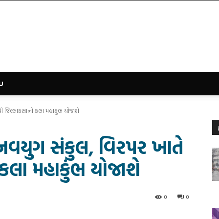
U
જિલ્લાકક્ષાનો કલા મહાકુંભ યોજાશે
વયુગ સંકુલ, વિરપર ખાતે
 કલા મહાકુંભ યોજાશે
0
0