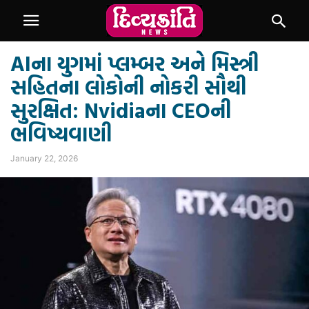
AIના યુગમાં પ્લમ્બર અને મિસ્ત્રી
સહિતના લોકોની નોકરી સૌથી
સુરક્ષિત: Nvidiaના CEOની
ભવિષ્યવાણી
January 22, 2026