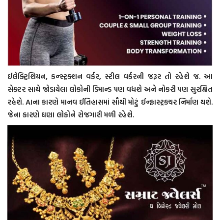
ઈલેક્ટ્રિશિયન, કન્સ્ટ્રક્શન વર્કર, સ્ટીલ વર્કરની જરૂર તો રહેશે જ. આ
સેક્ટર સાથે જોડાયેલા લોકોની ડિમાન્ડ પણ વધશે અને નોકરી પણ સુરક્ષિત
રહેશે. AIના કારણે માનવ ઈતિહાસમાં સૌથી મોટું ઈન્ફ્રાસ્ટ્રક્ચર નિર્માણ થશે.
જેના કારણે ઘણા લોકોને રોજગારી મળી રહેશે.