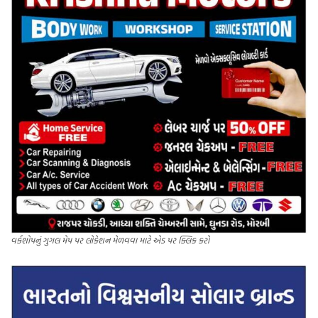
વર્કશોપનું ગુગલ મેપ પર લોકેશન મેળવવા માટે એડ પર ક્લિક કરો