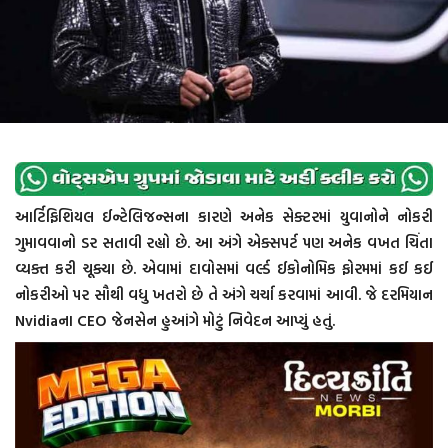
આર્ટિફિશિયલ ઈન્ટેલિજન્સના કારણે અનેક સેક્ટરમાં યુવાનોને નોકરી
ગુમાવવાનો ડર સતાવી રહ્યો છે. આ અંગે એક્સપર્ટ પણ અનેક વખત ચિંતા
વ્યક્ત કરી ચૂક્યા છે. એવામાં દાવોસમાં વર્લ્ડ ઈકોનોમિક ફોરમમાં કઈ કઈ
નોકરીઓ પર સૌથી વધુ ખતરો છે તે અંગે ચર્ચા કરવામાં આવી. જે દરમિયાન
Nvidiaના CEO જેનસેન હુઆંગે મોટું નિવેદન આપ્યું હતું.