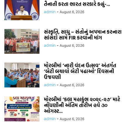
તૈનાતી કરતા ભારત સરકારે કહ્યું-...
admin
-
August 6, 2026
સંસ્કૃતિ, સાધુ – સંતોનું અપમાન કરનારા
સાંસદો સામે FIR કરવાની માંગ
admin
-
August 6, 2026
મોરબીમાં ‘નારી વંદન ઉત્સવ’ અંતર્ગત
‘બેટી બચાવો બેટી પઢાઓ’ દિવસની
ઉજવણી
admin
-
August 6, 2026
મોરબીમાં ‘કલા મહાકુંભ ૨૦૨૬-૨૭’ માટે
નોંધણીની અંતિમ તારીખ હવે ૩૦
ઓગસ્ટ...
admin
-
August 6, 2026