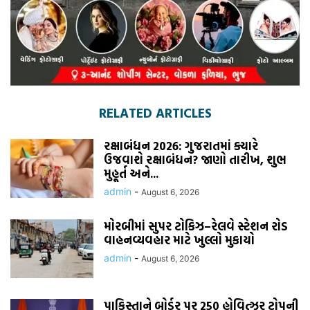
RELATED ARTICLES
રક્ષાબંધન 2026: ગુજરાતમાં ક્યારે
ઉજવાશે રક્ષાબંધન? જાણો તારીખ, શુભ
મુહૂર્ત અને...
admin
-
August 6, 2026
મોરબીમાં સુપર ટોકિઝ–રેલવે સ્ટેશન રોડ
વાહનવ્યવહાર માટે ખુલ્લો મુકાયો
admin
-
August 6, 2026
પાકિસ્તાને બોર્ડર પર 250 હોવિત્ઝર ટોપની