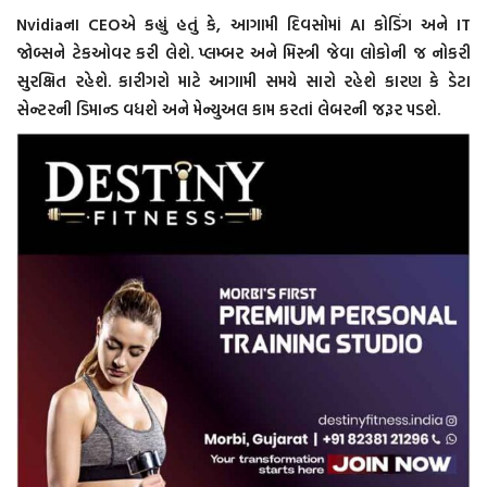
Nvidiaના CEOએ કહ્યું હતું કે, આગામી દિવસોમાં AI કોડિંગ અને IT
જોબ્સને ટેકઓવર કરી લેશે. પ્લમ્બર અને મિસ્ત્રી જેવા લોકોની જ નોકરી
સુરક્ષિત રહેશે. કારીગરો માટે આગામી સમયે સારો રહેશે કારણ કે ડેટા
સેન્ટરની ડિમાન્ડ વધશે અને મેન્યુઅલ કામ કરતાં લેબરની જરૂર પડશે.