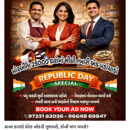
AIના કારણે કોણ નોકરી ગુમાવશે, કોની માંગ વધશે?