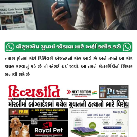
તમારા ફોનમાં કોઈ ડિલિવરી એજન્ટનો કોલ આવે છે અને તમને આ કોડ
ડાયલ કરવાનું કહે છે તો એલર્ટ થઈ જાવો. આ તમને છેતરપિંડીનો શિકાર
બનાવી શકે છે