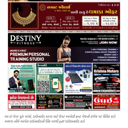
આ ઈ-પેપર પૂરું વાંચો, ડાઉનલોડ કરવા માટે ઉપર આપેલી ફ્રન્ટ પેજની ઇમેજ પર ક્લિક કરો.
અથવા નીચે આપેલ ડાઉનલોડની લિંક પરથી pdf ડાઉલનલોડ કરો