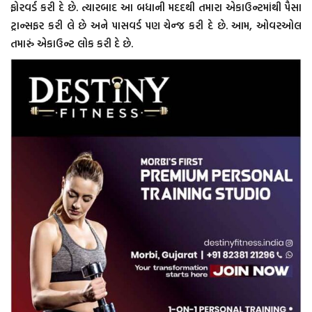
ફોરવર્ડ કરી દે છે. ત્યારબાદ આ બધાની મદદથી તમારા એકાઉન્ટમાંથી પૈસા
ટ્રાન્સફર કરી લે છે અને પાસવર્ડ પણ ચેન્જ કરી દે છે. આમ, ઓવરઓલ
તમારું એકાઉન્ટ લોક કરી દે છે.