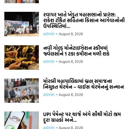
રવાપર ખાતે ખેડૂત મહાસભાનો પ્રારંભ:
રાકેશ ટીકૈત સહિતના કિસાન આગેવાનોની
ઉપસ્થિતિમાં...
admin
-
August 8, 2026
નવી ગોલ્ડ મોનેટાઇઝેશન સ્કીમમાં
જ્વેલર્સોને 1 ટકા કમીશન મળી શકે
admin
-
August 8, 2026
મોરબી મહાપાલિકામાં બ્રહ્મ સમાજના
નિયુકત ચેરમેન – વાઈસ ચેરમેનનું સન્માન
admin
-
August 8, 2026
UPI પેમેન્ટ પર ચાર્જ અંગે સૌથી મોટો ભ્રમ
દૂર! ગ્રાહકો અને...
admin
-
August 8, 2026