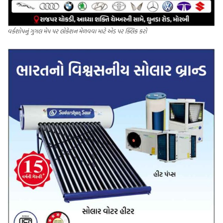
વર્કશોપનું ગુગલ મેપ પર લોકેશન મેળવવા માટે એડ પર ક્લિક કરો