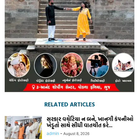
RELATED ARTICLES
સરકાર વચેટિયા ન બને, ખાનગી કંપનીઓ
ખેડૂતો સાથે સીધી વાતચીત કરે...
admin
-
August 8, 2026