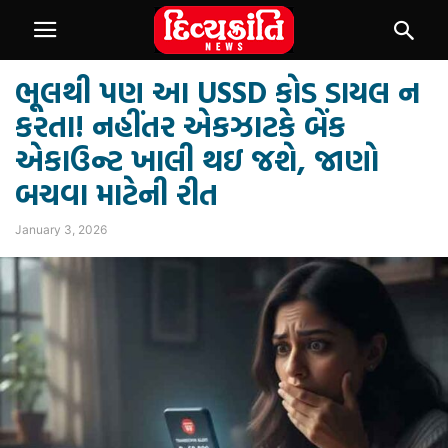
ભૂલથી પણ આ USSD કોડ ડાયલ ન
કરતા! નહીંતર એકઝાટકે બેંક
એકાઉન્ટ ખાલી થઇ જશે, જાણો
બચવા માટેની રીત
January 3, 2026