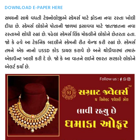
DOWNLOAD E-PAPER HERE
સમયની સાથે વધતી ટેક્નોલોજીએ સ્કેમર્સ માટે ફ્રોડના નવા રસ્તા ખોલી
દીધા છે. સ્કેમર્સ લોકોને પોતાની જાળમાં ફસાવવા માટે જાતજાતના નવા
રસ્તાઓ શોધી રહ્યાં છે. પહેલાં સ્કેમર્સ લિંક મોકલીને લોકોને છેતરતા હતા.
જો કે હવે આ ટેકનિક બદલીને સ્કેમની રીત ચેન્જ કરી રહ્યાં છે. સ્કેમર્સ
તમને એક નાનો USSD કોડ ડાયલ કરાવે છે અને થોડીવારમાં તમારું
એકાઉન્ટ ખાલી કરી દે છે. જો કે આ વાતને લઈને ભારત સરકારે લોકોને
એલર્ટ કર્યાં છે.