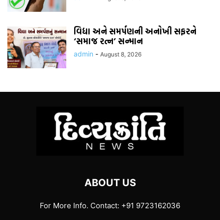
વિદ્યા અને સમર્પણની અનોખી સફરને
‘સમાજ રત્ન’ સન્માન
admin
-
August 8, 2026
ABOUT US
For More Info. Contact: +91 9723162036