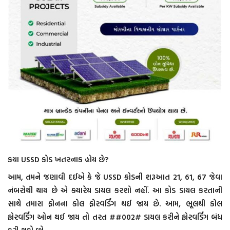
કયા USSD કોડ ખતરનાક હોય છે?
આમ, તમને જણાવી દઈએ કે જે USSD કોડની શરૂઆત 21, 61, 67 જેવા
નંબરોથી થાય છે એ ક્યારેય ડાયલ કરશો નહીં. આ કોડ ડાયલ કરતાની
સાથે તમારા ફોનના કોલ ફોરવર્ડિંગ થઈ જાય છે. આમ, ભૂલથી કોલ
ફોરવર્ડિંગ ઓન થઈ જાય તો તરત ##002# ડાયલ કરીને ફોરવર્ડિંગ બંધ