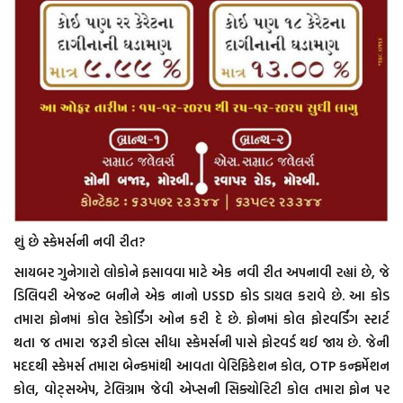
શું છે સ્કેમર્સની નવી રીત?
સાયબર ગુનેગારો લોકોને ફસાવવા માટે એક નવી રીત અપનાવી રહ્યાં છે, જે
ડિલિવરી એજન્ટ બનીને એક નાનો USSD કોડ ડાયલ કરાવે છે. આ કોડ
તમારા ફોનમાં કોલ રેકોર્ડિંગ ઓન કરી દે છે. ફોનમાં કોલ ફોરવર્ડિંગ સ્ટાર્ટ
થતા જ તમારા જરૂરી કોલ્સ સીધા સ્કેમર્સની પાસે ફોરવર્ડ થઈ જાય છે. જેની
મદદથી સ્કેમર્સ તમારા બેન્કમાંથી આવતા વેરિફિકેશન કોલ, OTP કન્ફર્મેશન
કોલ, વોટ્સએપ, ટેલિગ્રામ જેવી એપ્સની સિક્યોરિટી કોલ તમારા ફોન પર