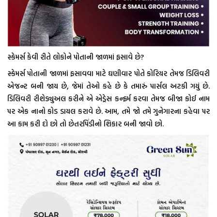
સ્કેમર્સ કેવી રીતે લોકોને પોતાની જાળમાં ફસાવે છે?
સ્કેમર્સ પોતાની જાળમાં ફસાવવા માટે ઘણીવાર પોતે કોરિયર તેમજ ડિલિવરી
એજન્ટ બની જાય છે, જેમાં તેઓ કહે છે કે તમારું પાર્સલ અટકી ગયું છે.
ડિલિવરી રીશેડ્યુઅલ કરીને એ એડ્રેસ કન્ફર્મ કરવા તેમજ બીજા કોઈ નામ
પર એક નાનો કોડ ડાયલ કરાવે છે. આમ, તમે જો તમે ગુનેગારના કહેવા પર
આ કામ કરી દો છો તો છેતરપિંડીનો શિકાર બની જાવો છો.