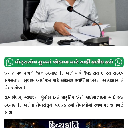
‘પ્રગતિ પથ યાત્રા’, ‘જન કલ્યાણ શિબિર’ અને ‘વિકસિત ભારત સંકલ્પ
સંમેલન’ના સુચારુ આયોજન માટે કલેક્ટર સ્વપ્નિલ ખરેના અધ્યક્ષસ્થાને
બેઠક યોજાઈ
વૃક્ષારોપણ, સ્વચ્છતા ઝુંબેશ અને પ્રાકૃતિક ખેતી કાર્યશાળાઓ સાથે જન
કલ્યાણ શિબિરોમાં સેવાસેતુની ૫૬ પ્રકારની સેવાઓનો સ્થળ પર જ મળશે
લાભ