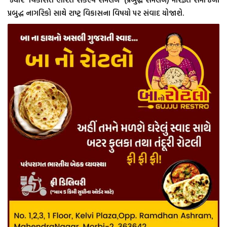
પ્રબુદ્ધ નાગરિકો સાથે રાષ્ટ્ર વિકાસના વિષયો પર સંવાદ યોજાશે.