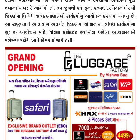
થવાના અવસરે આગામી તા. ૦૫ જૂનથી ૨૧ જૂન, ૨૦૨૬ દરમિયાન મોરબી
જિલ્લામાં વિવિધ જનકલ્યાણલક્ષી કાર્યક્રમોનું આયોજન કરવામાં આવ્યું છે.
આ રાષ્ટ્રવ્યાપી અભિયાન અંતર્ગત જિલ્લામાં યોજાનારા ત્રિવિધ કાર્યક્રમોના
સુચારુ આયોજન માટે જિલ્લા કલેક્ટર સ્વપ્નિલ ખરેના અધ્યક્ષસ્થાને
કલેક્ટર કચેરી ખાતે બેઠક યોજાઈ હતી.