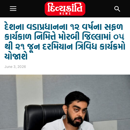
દેશના વડાપ્રધાનના ૧૨ વર્ષના સફળ
કાર્યકાળ નિમિત્તે મોરબી જિલ્લામાં ૦૫
થી ૨૧ જૂન દરમિયાન ત્રિવિધ કાર્યક્રમો
યોજાશે
June 3, 2026