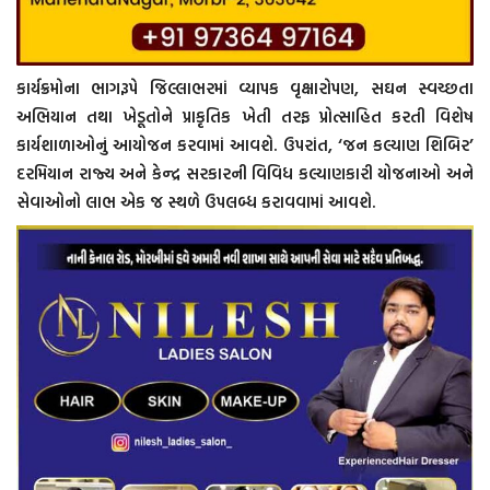
કાર્યક્રમોના ભાગરૂપે જિલ્લાભરમાં વ્યાપક વૃક્ષારોપણ, સઘન સ્વચ્છતા
અભિયાન તથા ખેડૂતોને પ્રાકૃતિક ખેતી તરફ પ્રોત્સાહિત કરતી વિશેષ
કાર્યશાળાઓનું આયોજન કરવામાં આવશે. ઉપરાંત, ‘જન કલ્યાણ શિબિર’
દરમિયાન રાજ્ય અને કેન્દ્ર સરકારની વિવિધ કલ્યાણકારી યોજનાઓ અને
સેવાઓનો લાભ એક જ સ્થળે ઉપલબ્ધ કરાવવામાં આવશે.