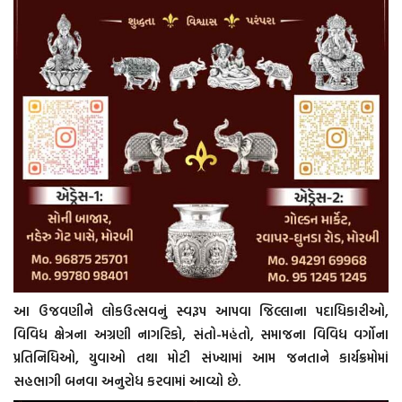
આ ઉજવણીને લોકઉત્સવનું સ્વરૂપ આપવા જિલ્લાના પદાધિકારીઓ,
વિવિધ ક્ષેત્રના અગ્રણી નાગરિકો, સંતો-મહંતો, સમાજના વિવિધ વર્ગોના
પ્રતિનિધિઓ, યુવાઓ તથા મોટી સંખ્યામાં આમ જનતાને કાર્યક્રમોમાં
સહભાગી બનવા અનુરોધ કરવામાં આવ્યો છે.