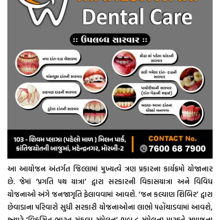
આ આયોજન અંતર્ગત જિલ્લામાં મુખ્યત્વે ત્રણ પ્રકારના કાર્યક્રમો યોજાનાર
છે. જેમાં ‘પ્રગતિ પથ યાત્રા’ દ્વારા સરકારની વિકાસયાત્રા અને વિવિધ
યોજનાઓ અંગે જનજાગૃતિ ફેલાવવામાં આવશે. ‘જન કલ્યાણ શિબિર’ દ્વારા
છેવાડાના પરિવારો સુધી સરકારી યોજનાઓના લાભો પહોંચાડવામાં આવશે,
જ્યારે ‘વિકસિત ભારત સંકલ્પ સંમેલન’ (પ્રબુદ્ધ સંમેલન) મારફતે સમાજના