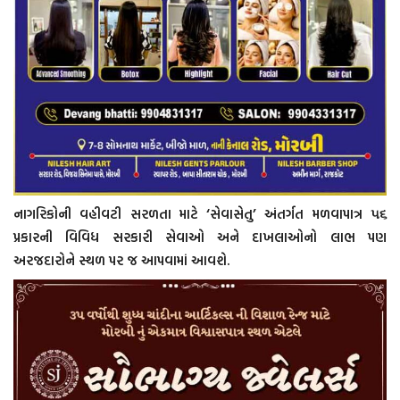
નાગરિકોની વહીવટી સરળતા માટે ‘સેવાસેતુ’ અંતર્ગત મળવાપાત્ર ૫૬
પ્રકારની વિવિધ સરકારી સેવાઓ અને દાખલાઓનો લાભ પણ
અરજદારોને સ્થળ પર જ આપવામાં આવશે.