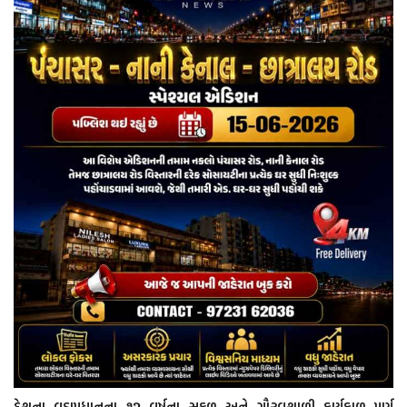
દેશના વડાપ્રધાનના ૧૨ વર્ષના સફળ અને ગૌરવશાળી કાર્યકાળ પૂર્ણ