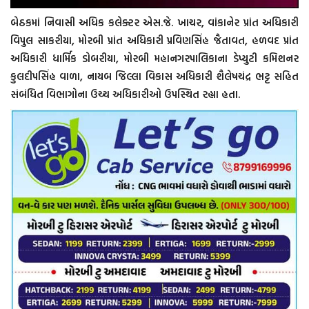
બેઠકમાં નિવાસી અધિક કલેક્ટર એસ.જે. ખાચર, વાંકાનેર પ્રાંત અધિકારી
વિપુલ સાકરીયા, મોરબી પ્રાંત અધિકારી પ્રવિણસિંહ જૈતાવત, હળવદ પ્રાંત
અધિકારી ધાર્મિક ડોબરીયા, મોરબી મહાનગરપાલિકાના ડેપ્યુટી કમિશનર
કુલદીપસિંહ વાળા, નાયબ જિલ્લા વિકાસ અધિકારી શૈલેષચંદ્ર ભટ્ટ સહિત
સંબંધિત વિભાગોના ઉચ્ચ અધિકારીઓ ઉપસ્થિત રહ્યા હતા.