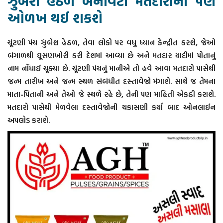
ઝુંબેશ હેઠળ બનાવટી મતદારોની પણ
ઓળખ થઈ શકશે
ચૂંટણી પંચ ઝુંબેશ હેઠળ, તેવા લોકો પર વધુ ધ્યાન કેન્દ્રીત કરશે, જેઓ
બંગાળથી ઘૂસણખોરી કરી દેશમાં આવ્યા છે અને મતદાર યાદીમાં પોતાનું
નામ નોંધાઈ ચૂક્યા છે. ચૂંટણી પંચનું માનીએ તો હવે આવા મતદારો પાસેથી
જન્મ તારીખ અને જન્મ સ્થળ સંબંધીત દસ્તાવેજો મંગાશે. સાથે જ તેમના
માતા-પિતાની અને તેઓ જે સ્થળે રહે છે, તેની પણ માહિતી એકઠી કરાશે.
મતદારો પાસેથી મેળવેલા દસ્તાવેજોની ચકાસણી કર્યા બાદ ઓનલાઈન
અપલોડ કરાશે.