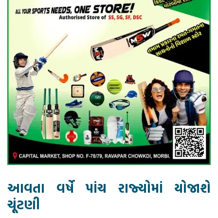
આવતા વર્ષે પાંચ રાજ્યોમાં યોજાશે
ચૂંટણી