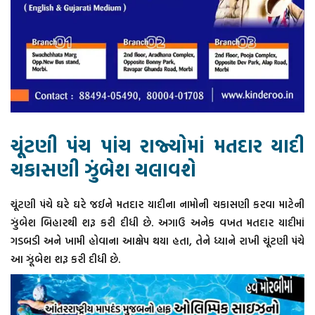
ચૂંટણી પંચ પાંચ રાજ્યોમાં મતદાર યાદી
ચકાસણી ઝુંબેશ ચલાવશે
ચૂંટણી પંચે ઘરે ઘરે જઈને મતદાર યાદીના નામોની ચકાસણી કરવા માટેની
ઝુંબેશ બિહારથી શરૂ કરી દીધી છે. અગાઉ અનેક વખત મતદાર યાદીમાં
ગડબડી અને ખામી હોવાના આક્ષેપ થયા હતા, તેને ધ્યાને રાખી ચૂંટણી પંચે
આ ઝૂંબેશ શરૂ કરી દીધી છે.