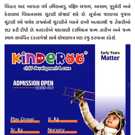
બિહાર બાદ આવતા વર્ષે તમિલનાડુ, પશ્ચિમ બંગાળ, આસામ, પુડુચેરી અને
કેરાલામાં વિધાનસભા ચૂંટણી યોજાઈ શકે છે. સૂત્રોના જણાવ્યા મુજબ
ચૂંટણી પંચે પાંચેય રાજ્યોની ચૂંટણીને ધ્યાને રાખી અત્યારથી જ તૈયારીઓ
શરૂ કરી દીધી છે. મતદારોએ ચકાસણી દરમિયાન જન્મ તારીખ અને જન્મ
સ્થળ સંબંધિત દસ્તાવેજો સાથે ઘોષણાપત્ર પણ રજુ કરવાના રહેશે.