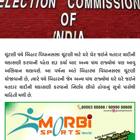
ચૂંટણી પંચે બિહાર વિધાનસભા ચૂંટણી માટે ઘરે ઘેર જઈને મતદાર યાદીની
ચકાસણી કરવાની પહેલ શરૂ કર્યા બાદ અન્ય પાંચ રાજ્યોમાં પણ આવુ
અભિયાન ચલાવશે. આ વર્ષના અંતે બિહારમાં વિધાનસભા ચૂંટણી
યોજાવાની છે, ત્યારે પંચે બિહારની જેમ અન્ય પાંચ રાજ્યોમાં ઘરે ઘરે જઈને
મતદાર યાદીની ચકાસણી કરવાનો નિર્ણય લીધો હોવાનું સૂત્રો પાસેથી
માહિતી મળી છે.