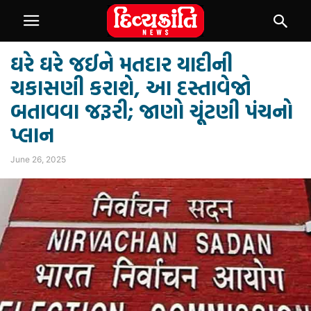
ઘરે ઘરે જઈને મતદાર યાદીની
ચકાસણી કરાશે, આ દસ્તાવેજો
બતાવવા જરૂરી; જાણો ચૂંટણી પંચનો
પ્લાન
June 26, 2025