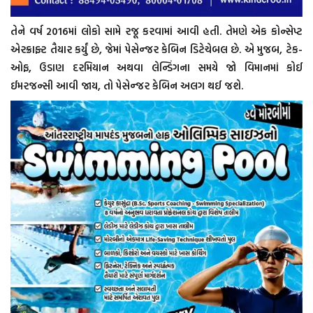
તેને વર્ષ 2016માં લોકો સામે રજૂ કરવામાં આવી હતી. તેમણે એક કોન્સેપ્ટ
એરક્રાફ્ટ તૈયાર કર્યું છે, જેમાં પેસેન્જર કેબિન ડિટેચેબલ છે. એ મુજબ, ટેક-
ઓફ, ઉડાણ દરમિયાન અથવા લેન્ડિંગના સમયે જો વિમાનમાં કોઈ
ઈમરજન્સી આવી જાય, તો પેસેન્જર કેબિન અલગ થઈ જશે.