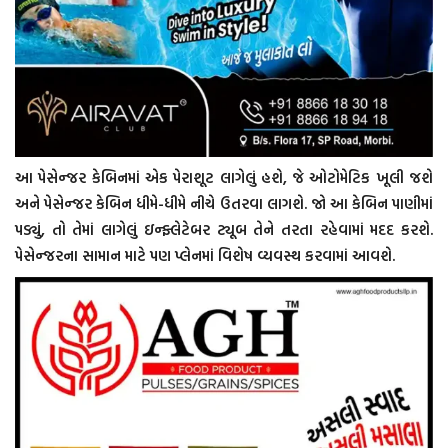
આ પેસેન્જર કેબિનમાં એક પેરાશૂટ લાગેલું હશે, જે ઓટોમેટિક ખૂલી જશે
અને પેસેન્જર કેબિન ધીમે-ધીમે નીચે ઉતરવા લાગશે. જો આ કેબિન પાણીમાં
પડ્યું, તો તેમાં લાગેલું ઇન્ફ્લેટેબર ટ્યૂબ તેને તરતા રહેવામાં મદદ કરશે.
પેસેન્જરના સામાન માટે પણ પ્લેનમાં વિશેષ વ્યવસ્થ કરવામાં આવશે.