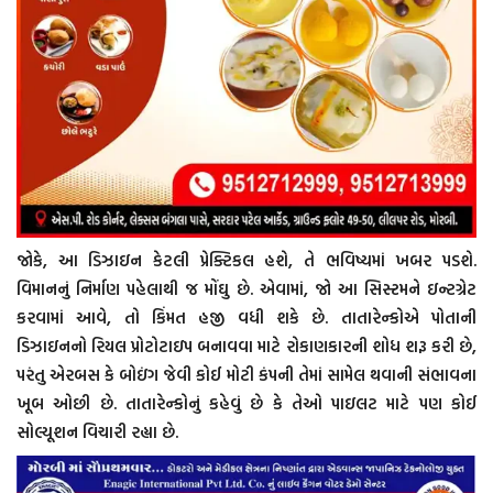
જોકે, આ ડિઝાઇન કેટલી પ્રેક્ટિકલ હશે, તે ભવિષ્યમાં ખબર પડશે.
વિમાનનું નિર્માણ પહેલાથી જ મોંઘુ છે. એવામાં, જો આ સિસ્ટમને ઇન્ટગ્રેટ
કરવામાં આવે, તો કિંમત હજી વધી શકે છે. તાતારેન્કોએ પોતાની
ડિઝાઇનનો રિયલ પ્રોટોટાઇપ બનાવવા માટે રોકાણકારની શોધ શરૂ કરી છે,
પરંતુ એરબસ કે બોઇંગ જેવી કોઈ મોટી કંપની તેમાં સામેલ થવાની સંભાવના
ખૂબ ઓછી છે. તાતારેન્કોનું કહેવું છે કે તેઓ પાઇલટ માટે પણ કોઈ
સોલ્યૂશન વિચારી રહ્યા છે.