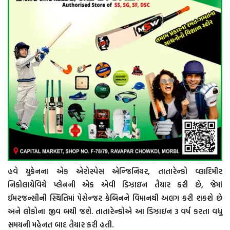
હવે યુક્રેનના એક એરોસ્પેસ એન્જિનિયર, તાતારેન્કો વ્લાદિમીર
નિકોલાયેવિચે પ્લેનની એક એવી ડિઝાઇન તૈયાર કરી છે, જેમાં
ઈમરજન્સીની સ્થિતિમાં પેસેન્જર કેબિનને વિમાનથી અલગ કરી શકશે છે
અને લોકોના જીવ બચી જશે. તાતારેન્કોએ આ ડિઝાઇન 3 વર્ષ કરતા વધુ
સમયની મહેનત બાદ તૈયાર કરી હતી.