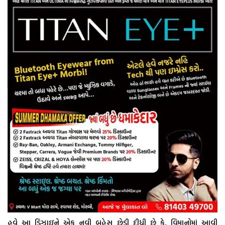
હવે આ ડિઝાઇને એક નવી બહેસ છેડી દીધી છે કે, વિમાનોમાં આવી