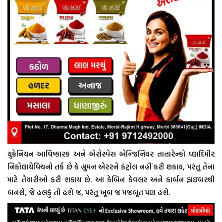
યુક્રેનિયન આવિષ્કારક અને એરોસ્પેસ એન્જિનિયર તાતારેન્કો વ્લાદિમીર
નિકોલાયેવિચનો તર્ક છે કે હ્યુમન એરરને કંટ્રોલ નહીં કરી શકાય, પરંતુ તેના
માટે તૈયારીઓ કરી શકાય છે. આ કેબિન કેવલર અને કાર્બન ફાઇબરથી
બનશે, જે હલકું તો હશે જ, પરંતુ ખૂબ જ મજબૂત પણ હશે.