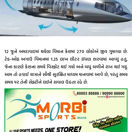
12 જૂને અમદાવાદમાં થયેલા વિમાન ક્રેશમાં 270 લોકોએ જીવ ગુમાવ્યા છે.
ટેક-ઓફ અગાઉ વિમાનમાં 1.25 લાખ લીટર ઇંધણ ભરવામાં આવ્યું હતું,
જેના કારણે ક્રેશના સમયે વિસ્ફોટ થઈ ગયો અને બધું બળીને રાખ થઈ ગયું.
આમ તો હવાઈ યાત્રાને સૌથી સુરક્ષિત માધ્યમ માનવામાં આવે છે, પરંતુ સમય
સમય પર તેની સેફ્ટીને લઈને સવાલ ઉઠતા રહે છે.