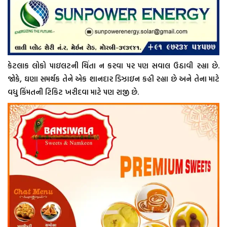
કેટલાક લોકો પાઇલટની ચિંતા ન કરવા પર પણ સવાલ ઉઠાવી રહ્યા છે.
જોકે, ઘણા સમર્થક તેને એક શાનદાર ડિઝાઇન કહી રહ્યા છે અને તેના માટે
વધુ કિંમતની ટિકિટ ખરીદવા માટે પણ રાજી છે.