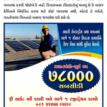
વ્યવસ્થા કરવી જોઈએ કે નહીં. ડિઝાઇનના ટીકાકારોનું માનવું છે કે અલગ
કેબિનને નિયંત્રિત કરવા માટે કોઈ વ્યવસ્થા નથી, એટલે તે પર્વતો,
વસ્તીવાળા વિસ્તારો અથવા જંગલોમાં પડી શકે છે.