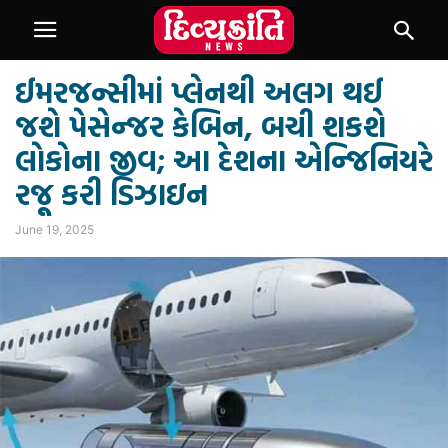
ઈમરજન્સીમાં પ્લેનથી અલગ થઈ
જશે પેસેન્જર કેબિન, બચી શકશે
લોકોના જીવ; આ દેશના એન્જિનિયરે
રજૂ કરી ડિઝાઇન
June 19, 2025