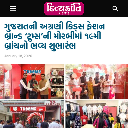
ગુજરાતની અગ્રણી કિડ્સ ફેશન
બ્રાન્ડ ‘ટ્રુમ્સ’ની મોરબીમાં ૧૯મી
બ્રાંચનો ભવ્ય શુભારંભ
January 18, 2026