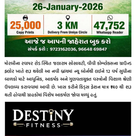
મોરબીના રવાપર રોડ સ્થિત જલારામ સોસાયટી, વીવી કોમ્પ્લેક્સના ગ્રાઉન્ડ
ફ્લોર ખાતે શરૂ થયેલી આ નવી બ્રાંચમાં ન્યૂ બોર્નથી લઈને 12 વર્ષ સુધીના
બાળકો માટે આધુનિક, આકર્ષક અને ગુણવત્તાયુક્ત વસ્ત્રોની વિશાળ શ્રેણી
ઉપલબ્ધ કરાવવામાં આવી છે. ખાસ કરીને કિડ્સ ફેશન માત્ર ₹140 થી શરૂ
થતી હોવાથી ગ્રાહકોમાં વિશેષ આકર્ષણ જોવા મળ્યું હતું.