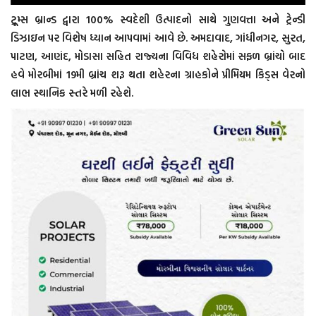
ટ્રૂમ્સ બ્રાન્ડ દ્વારા 100% સ્વદેશી ઉત્પાદનો સાથે ગુણવત્તા અને ટ્રેન્ડી
ડિઝાઇન પર વિશેષ ધ્યાન આપવામાં આવે છે. અમદાવાદ, ગાંધીનગર, સુરત,
પાટણ, આણંદ, મોડાસા સહિત રાજ્યના વિવિધ શહેરોમાં સફળ બ્રાંચો બાદ
હવે મોરબીમાં 19મી બ્રાંચ શરૂ થતા શહેરના ગ્રાહકોને પ્રીમિયમ કિડ્સ વેરનો
લાભ સ્થાનિક સ્તરે મળી રહેશે.