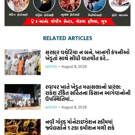
RELATED ARTICLES
સરકાર વચેટિયા ન બને, ખાનગી કંપનીઓ
ખેડૂતો સાથે સીધી વાતચીત કરે...
admin
-
August 8, 2026
રવાપર ખાતે ખેડૂત મહાસભાનો પ્રારંભ:
રાકેશ ટીકૈત સહિતના કિસાન આગેવાનોની
ઉપસ્થિતિમાં...
admin
-
August 8, 2026
નવી ગોલ્ડ મોનેટાઇઝેશન સ્કીમમાં
જ્વેલર્સોને 1 ટકા કમીશન મળી શકે