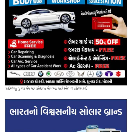
વર્કશોપનું ગુગલ મેપ પર લોકેશન મેળવવા માટે એડ પર ક્લિક કરો