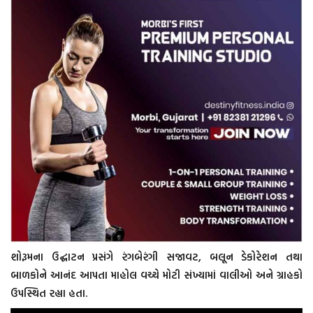
શોરૂમના ઉદ્ઘાટન પ્રસંગે રંગબેરંગી સજાવટ, બલૂન ડેકોરેશન તથા
બાળકોને આનંદ આપતા માહોલ વચ્ચે મોટી સંખ્યામાં વાલીઓ અને ગ્રાહકો
ઉપસ્થિત રહ્યા હતા.