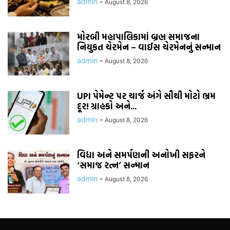
admin
-
August 8, 2026
મોરબી મહાપાલિકામાં બ્રહ્મ સમાજના
નિયુકત ચેરમેન – વાઈસ ચેરમેનનું સન્માન
admin
-
August 8, 2026
UPI પેમેન્ટ પર ચાર્જ અંગે સૌથી મોટો ભ્રમ
દૂર! ગ્રાહકો અને...
admin
-
August 8, 2026
વિદ્યા અને સમર્પણની અનોખી સફરને
‘સમાજ રત્ન’ સન્માન
admin
-
August 8, 2026