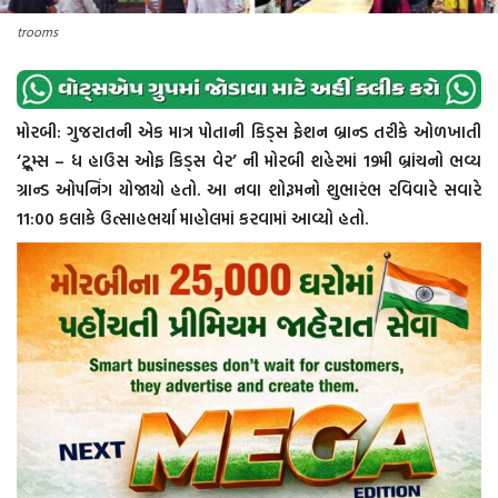
trooms
મોરબી: ગુજરાતની એક માત્ર પોતાની કિડ્સ ફેશન બ્રાન્ડ તરીકે ઓળખાતી
‘ટ્રૂમ્સ – ધ હાઉસ ઓફ કિડ્સ વેર’ ની મોરબી શહેરમાં 19મી બ્રાંચનો ભવ્ય
ગ્રાન્ડ ઓપનિંગ યોજાયો હતો. આ નવા શોરૂમનો શુભારંભ રવિવારે સવારે
11:00 કલાકે ઉત્સાહભર્યા માહોલમાં કરવામાં આવ્યો હતો.