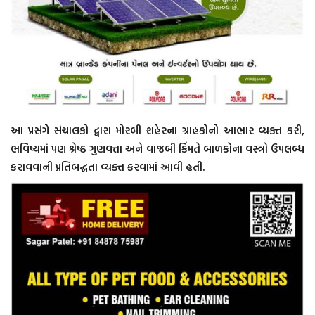
આ પ્રસંગે સંચાલકો દ્વારા મોરબી શહેરના ગ્રાહકોનો આભાર વ્યક્ત કરી,
ભવિષ્યમાં પણ શ્રેષ્ઠ ગુણવત્તા અને વાજબી કિંમતે બાળકોના વસ્ત્રો ઉપલબ્ધ
કરાવવાની પ્રતિબદ્ધતા વ્યક્ત કરવામાં આવી હતી.