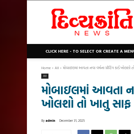
Divyakranti
News
CLICK HERE - TO SELECT OR CREATE A MEN
Home
All
મોબાઇલમાં આવતા નવા વર્ષના ગ્રીટિંગ કાર્ડ ખોલશો ત
All
મોબાઇલમાં આવતા નવા વ
ખોલશો તો ખાતુ સાફ
By
admin
December 31, 2025