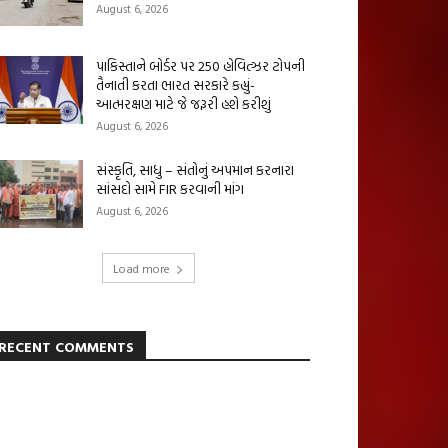
August 6, 2026
પાકિસ્તાને બોર્ડર પર 250 હોવિત્ઝર ટોપની
તૈનાતી કરતા ભારત સરકારે કહ્યું-
આત્મરક્ષણ માટે જે જરૂરી હશે કરીશું
August 6, 2026
સંસ્કૃતિ, સાધુ – સંતોનું અપમાન કરનારા
સાંસદો સામે FIR કરવાની માંગ
August 6, 2026
Load more
RECENT COMMENTS