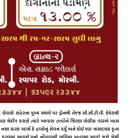
વાશે. શહેરના મુખ્ય સ્થળો પર ડ્રોનથી તેમજ સી.સી.ટી.વી. કેમેરાથી
 પણ ચેકીંગ કરાશે ત્યારે આવારા તત્વોને જિલ્લા પોલીસ વડાએ ખાસ
ા કારક પદાર્થ કે દ્રવ્યોનું સેવન કર્યું અને કોઈ પણ ત્રાસદાયક કૃત્ય
ાહી કરવામાં આવશે.ગુનો નોંધાવાથી ભવિષ્ય ખતરામાં મુકાઈ જશે જેથી