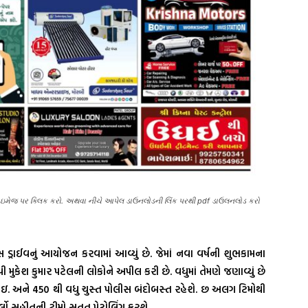
જની ઇમેજ પર ક્લિક કરો. અથવા નીચે આપેલ ડાઉનલોડની લિંક પરથી pdf ડાઉલનલોડ કરો
 ડ્રાઈવનું આયોજન કરવામાં આવ્યું છે. જેમાં નવા વર્ષની શુભકામના
મુકેશ કુમાર પટેલની લોકોને અપીલ કરી છે. વધુમાં તેમણે જણાવ્યું છે
ી.આઇ. અને 450 થી વધુ ચુસ્ત પોલીસ બંદોબસ્ત રહેશે. છ અલગ ટિમોથી
્લો સહીતની ટીમો સતત પેટ્રોલિંગ કરશે.