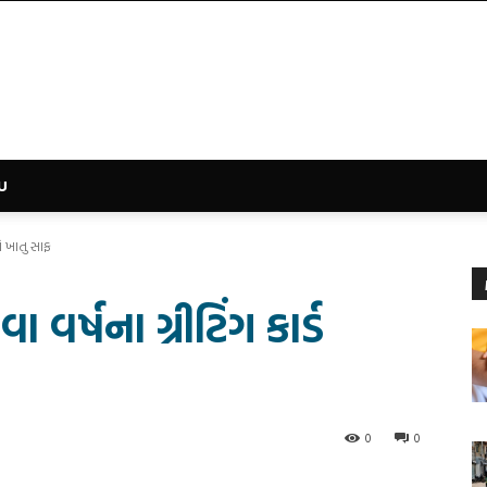
U
ો ખાતુ સાફ
ર્ષના ગ્રીટિંગ કાર્ડ
0
0