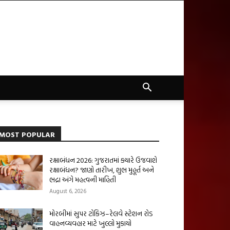
MOST POPULAR
રક્ષાબંધન 2026: ગુજરાતમાં ક્યારે ઉજવાશે
રક્ષાબંધન? જાણો તારીખ, શુભ મુહૂર્ત અને
ભદ્રા અંગે મહત્વની માહિતી
August 6, 2026
મોરબીમાં સુપર ટોકિઝ–રેલવે સ્ટેશન રોડ
વાહનવ્યવહાર માટે ખુલ્લો મુકાયો