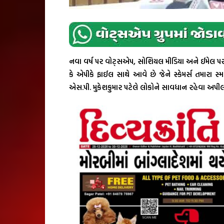
નવા વર્ષ પર વોટ્સએપ, સોશિયલ મીડિયા અને ઈમેલ 
કે એપીકે ફાઈલ સાથે આવે છે જેને સ્કેમર્સ તમારા સ્મ
એસ.પી. મુકેશકુમાર પટેલે લોકોને સાવધાન રહેવા અપીલ