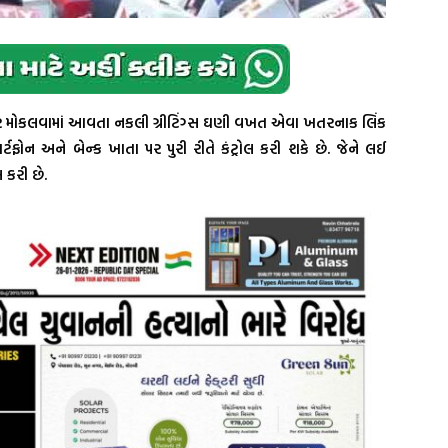
પર મોકલવામાં આવતા નકલી ગ્રીટિંગ્સ ઘણી વખત એવા ખતરનાક લિંક
ાર્ટફોન અને બેન્ક ખાતા પર પુરી રીતે કંટ્રોલ કરી શકે છે. જેને લઈ
 કરી છે.