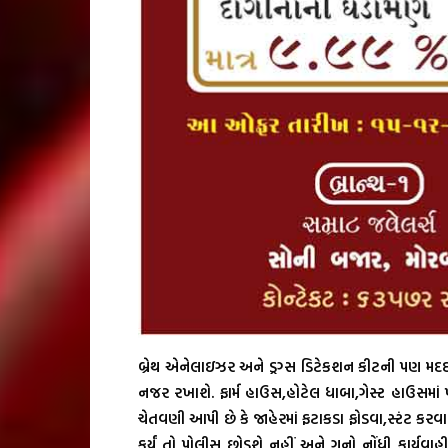
બ્રેથ એનેલાઇઝર અને ડ્રગ્સ ડિટેકશન કીટની પણ મદદ લે
નજર રખાશે. ફાર્મ હાઉસ,હોટેલ ધાબા,ગેસ્ટ હાઉસમાં
ચેતવણી આપી છે કે જાહેરમાં ફટાકડા ફોડવા,સ્ટંટ કરવા નશ
કર્યું તો પોલીસ છોડશે નહીં અને ગુનો નોંધી કાર્યવ