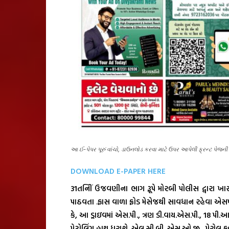
આ ઈ-પેપર પૂરું વાંચો, ડાઉનલોડ કરવા માટે ઉપર આપેલી ફ્રન્ટ પે
DOWNLOAD E-PAPER HERE
31તનિીં ઉજવણીના ભાગ રૂૂપે મોરબી પોલીસ દ્વારા ખાસ
પાઠવતા .ફાસ વાળા ફ્રોડ મેસેજથી સાવધાન રહેવા એસપી 
કે, આ ડ્રાઇવમાં એસ.પી., ત્રણ ડી.વાય.એસ.પી., 18 પ
પેટ્રોલિંગ હાથ ધરાશે. એલ.સી.બી. એસ.ઓ.જી., પેરોલ ફર