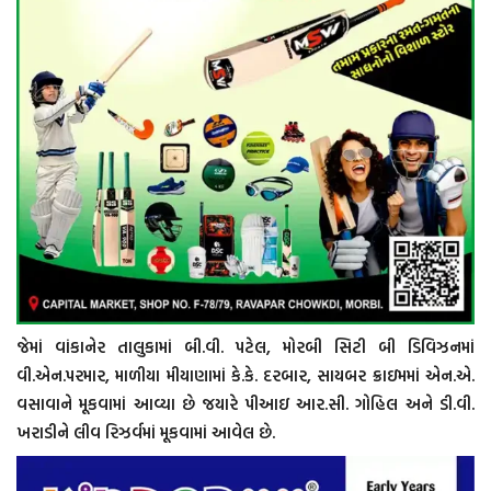
જેમાં વાંકાનેર તાલુકામાં બી.વી. પટેલ, મોરબી સિટી બી ડિવિઝનમાં
વી.એન.પરમાર, માળીયા મીયાણામાં કે.કે. દરબાર, સાયબર ક્રાઇમમાં એન.એ.
વસાવાને મૂકવામાં આવ્યા છે જયારે પીઆઇ આર.સી. ગોહિલ અને ડી.વી.
ખરાડીને લીવ રિઝર્વમાં મૂકવામાં આવેલ છે.