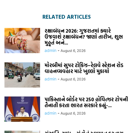
RELATED ARTICLES
રક્ષાબંધન 2026: ગુજરાતમાં ક્યારે
ઉજવાશે રક્ષાબંધન? જાણો તારીખ, શુભ
મુહૂર્ત અને...
admin
-
August 6, 2026
મોરબીમાં સુપર ટોકિઝ–રેલવે સ્ટેશન રોડ
વાહનવ્યવહાર માટે ખુલ્લો મુકાયો
admin
-
August 6, 2026
પાકિસ્તાને બોર્ડર પર 250 હોવિત્ઝર ટોપની
તૈનાતી કરતા ભારત સરકારે કહ્યું-...
admin
-
August 6, 2026