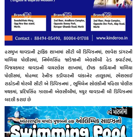
હસમુખ ચાવડાની ટ્રાફિક શાખામાં સીટી બી ડિવિઝનમાં, ભાવેશ ડાંગરની
માળિયા પોલીસમાં, નિર્મળસિંહ જાડેજાની એલસીબી હેડ ક્વાર્ટરમાં,
વિજયકમાર ચાવડાની વાયરલેસ શાખામાં, દીપક કાઠિયાની માળિયા
પોલીસમાં, મોહમ્મદ રેનીઝ કડીવારની વાંકાનેર તાલુકામાં, રમેશભાઈ
રાઠોડની મોરબી સીટી એ ડિવિઝનમાં , ભૂમિબેન સોલંકીની મહિલા પોલીસ
મથકમાં, પ્રદિપસિંહ ઝાલાની એલસીબીમાં, મયુર ચાવડાની બી ડિવિઝનમાં
બદલી કરાઇ છે