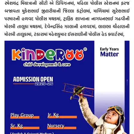
રમેશચંદ્ર મિયાત્રાની સીટી એ ડિવિઝનમાં, મહિલા પોલીસ સ્ટેશનમાં ફરજ
બજાવતા મુકેશભાઈ જીલરીયાની જિલ્લા કંટ્રોલમાં, માળિયામાં સુરેશભાઈ
પરમારની હળવદ પોલીસ મથકમાં, ટ્રાફિક શાખાના નાગધનભાઈ ગઢવીની
મોરબી તાલુકા મથકમાં, દેવેન્દ્રસિંહ ઝાલાની હળવદમાં, લાલભા ચૌહાણની
મોરબી તાલુકામાં, ટંકારામાં મહેશકુમાર ઈસરાણીની પોલીસ હેડ ક્વાર્ટરમાં,