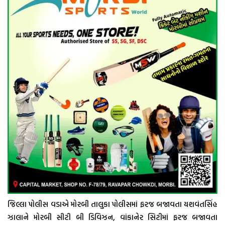
જિલ્લા પોલીસ વડાએ મોરબી તાલુકા પોલીસમાં ફરજ બજાવતા યશવંતસિંહ
ઝાલાને મોરબી સીટી બી ડિવિઝન, વાંકાનેર સિટીમાં ફરજ બજાવતા