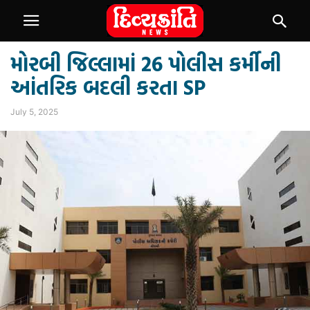
મોરબી જિલ્લામાં 26 પોલીસ કર્મીની
આંતરિક બદલી કરતા SP
July 5, 2025