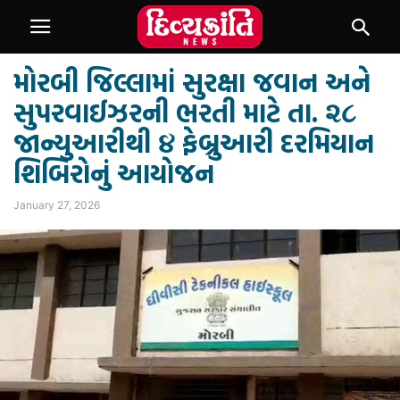
મોરબી જિલ્લામાં સુરક્ષા જવાન અને
સુપરવાઈઝરની ભરતી માટે તા. ૨૮
જાન્યુઆરીથી ૪ ફેબ્રુઆરી દરમિયાન
શિબિરોનું આયોજન
January 27, 2026