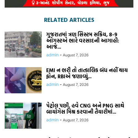
RELATED ARTICLES
ગુજરાતમાં ત્રણ સિસ્ટમ સક્રિય, 8-9
ઓગસ્ટએ ભારે વરસાદની આગાહી:
આજે...
admin
-
August 7, 2026
EMI ન ભરી તો તાત્કાલિક બંધ નહીં થાય
ફોન, RBIએ જણાવ્યું...
admin
-
August 7, 2026
પેટ્રોલ પછી, હવે CNG અને PNG સાથે
બાયોગેસ મિશ્ર કરવાની તૈયારીમાં...
admin
-
August 7, 2026