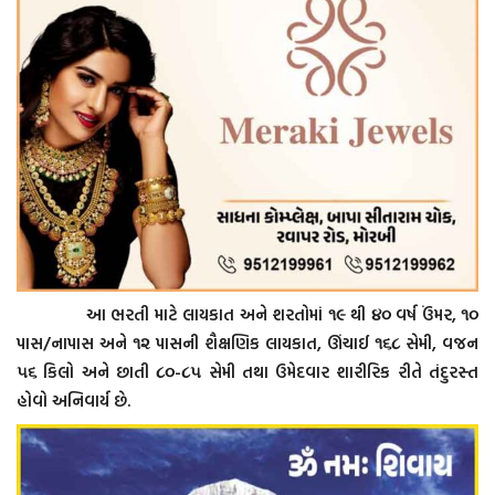
આ ભરતી માટે લાયકાત અને શરતોમાં ૧૯ થી ૪૦ વર્ષ ઉંમર, ૧૦
પાસ/નાપાસ અને ૧૨ પાસની શૈક્ષણિક લાયકાત, ઊંચાઈ ૧૬૮ સેમી, વજન
૫૬ કિલો અને છાતી ૮૦-૮૫ સેમી તથા ઉમેદવાર શારીરિક રીતે તંદુરસ્ત
હોવો અનિવાર્ય છે.