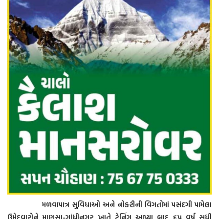
મળવાપાત્ર સુવિધાઓ અને નોકરીની વિગતોમાં પસંદગી પામેલા
ઉમેદવારોને માણસા-ગાંધીનગર ખાતે ટ્રેનિંગ આપ્યા બાદ ૬૫ વર્ષ સુધી