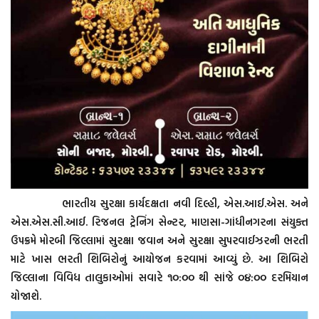
ભારતીય સુરક્ષા કાર્યદક્ષતા નવી દિલ્હી, એસ.આઈ.એસ. અને
એસ.એસ.સી.આઈ. રિજનલ ટ્રેનિંગ સેન્ટર, માણસા-ગાંધીનગરના સંયુક્ત
ઉપક્રમે મોરબી જિલ્લામાં સુરક્ષા જવાન અને સુરક્ષા સુપરવાઈઝરની ભરતી
માટે ખાસ ભરતી શિબિરોનું આયોજન કરવામાં આવ્યું છે. આ શિબિરો
જિલ્લાના વિવિધ તાલુકાઓમાં સવારે ૧૦:૦૦ થી સાંજે ૦૪:૦૦ દરમિયાન
યોજાશે.