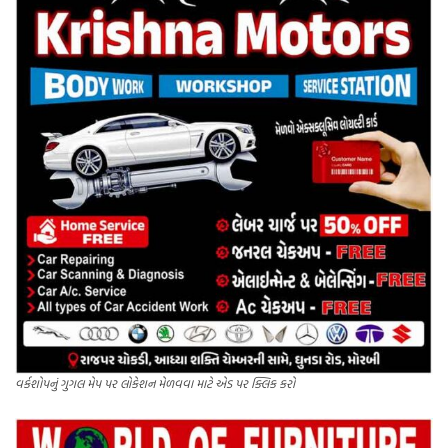
વર્કશોપનું ગુગલ મેપ પર લોકેશન મેળવવા માટે એડ પર ક્લિક કરો