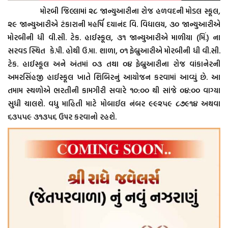
મોરબી જિલ્લામાં ૨૮ જાન્યુઆરીના રોજ હળવદની મોડલ સ્કૂલ,
૨૯ જાન્યુઆરીએ ટંકારાની મહર્ષિ દયાનંદ વિ. વિદ્યાલય, ૩૦ જાન્યુઆરીએ
મોરબીની ધી વી.સી. ટેક. હાઈસ્કૂલ, ૩૧ જાન્યુઆરીએ માળીયા (મિં.) ના
સરવડ સ્થિત કે.પી. હોથી ઉ.મા. શાળા, ૦૧ ફેબ્રુઆરીએ મોરબીની ધી વી.સી.
ટેક. હાઈસ્કૂલ અને અંતમાં ૦૩ તથા ૦૪ ફેબ્રુઆરીના રોજ વાંકાનેરની
અમરસિંહજી હાઈસ્કૂલ ખાતે શિબિરનું આયોજન કરવામાં આવ્યું છે. આ
તમામ સ્થળોએ ભરતીની કામગીરી સવારે ૧૦:૦૦ થી સાંજે ૦૪:૦૦ વાગ્યા
સુધી ચાલશે. વધુ માહિતી માટે મોબાઈલ નંબર ૯૯૨૫૯ ૮૭૯૧૪ અથવા
૬૩૫૫૯ ૩૧૩૫૬ ઉપર કરવાનો રહશે.