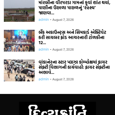
મોરબીના વીરપરડા ગામનો કૂવો શાંત થયો,
પાણીના ઉછાળા પાછળનું ‘રહસ્ય’
જાણવા...
admin
-
August 7, 2026
બૅંક અકાઉન્ટ્સ અને સિમકાર્ડ એક્ટિવેટ
કરી સાયબર ફ્રોડ આચરનારી ટોળકીના
12...
admin
-
August 7, 2026
વાંકાનેરના સ્ટાર પ્લાઝા કોમ્પ્લેક્ષમાં ફાયર
સેફ્ટી વિભાગની કાર્યવાહી: ફાયર સેફ્ટીના
અભાવે...
admin
-
August 7, 2026