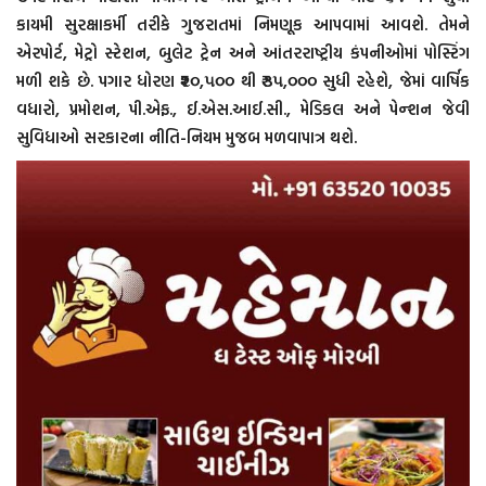
કાયમી સુરક્ષાકર્મી તરીકે ગુજરાતમાં નિમણૂક આપવામાં આવશે. તેમને
એરપોર્ટ, મેટ્રો સ્ટેશન, બુલેટ ટ્રેન અને આંતરરાષ્ટ્રીય કંપનીઓમાં પોસ્ટિંગ
મળી શકે છે. પગાર ધોરણ ₹૨૦,૫૦૦ થી ₹૩૫,૦૦૦ સુધી રહેશે, જેમાં વાર્ષિક
વધારો, પ્રમોશન, પી.એફ., ઈ.એસ.આઈ.સી., મેડિકલ અને પેન્શન જેવી
સુવિધાઓ સરકારના નીતિ-નિયમ મુજબ મળવાપાત્ર થશે.