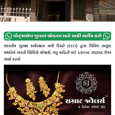
ભારતીય સુરક્ષા કાર્યદક્ષતા નવી દિલ્હી (SSCI) દ્વારા વિવિધ તાલુકા
મથકોએ ભરતી શિબિરો યોજાશે; વધુ માહિતી માટે ૬૩૫૫૯ ૩૧૩૫૬ ઉપર
સંપર્ક કરવો