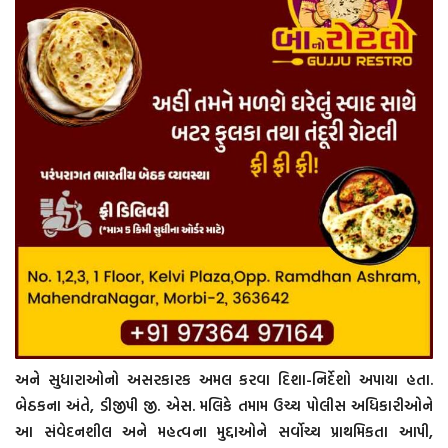
અને સુધારાઓનો અસરકારક અમલ કરવા દિશા-નિર્દેશો અપાયા હતા.
બેઠકના અંતે, ડીજીપી જી. એસ. મલિકે તમામ ઉચ્ચ પોલીસ અધિકારીઓને
આ સંવેદનશીલ અને મહત્વના મુદ્દાઓને સર્વોચ્ચ પ્રાથમિકતા આપી,