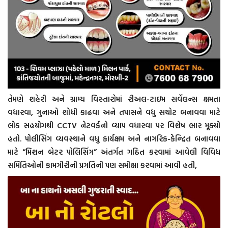
તેમણે શહેરી અને ગ્રામ્ય વિસ્તારોમાં રીઅલ-ટાઇમ સર્વેલન્સ ક્ષમતા
વધારવા, ગુનાઓ શોધી કાઢવા અને તપાસને વધુ સચોટ બનાવવા માટે
લોક સહયોગથી CCTV નેટવર્કનો વ્યાપ વધારવા પર વિશેષ ભાર મૂક્યો
હતો. પોલીસિંગ વ્યવસ્થાને વધુ કાર્યક્ષમ અને નાગરિક-કેન્દ્રિત બનાવવા
માટે “મિશન બેટર પોલિસિંગ” અંતર્ગત ગઠિત કરવામાં આવેલી વિવિધ
સમિતિઓની કામગીરીની પ્રગતિની પણ સમીક્ષા કરવામાં આવી હતી,