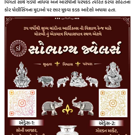
વિગતો સાથે ઝડપી નોંધવા અને આરોપીની ધરપકડ ત્વરિત કરવા સહિતના
કોર પોલીસિંગના મુદ્દાઓ પર ભાર મૂકવા કડક આદેશો અપાયા હતા.