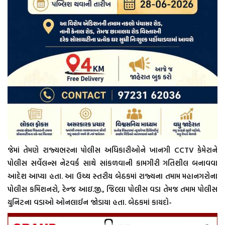
જેમાં તેમણે રાજ્યભરના પોલીસ અધિકારીઓને ખાનગી CCTV કેમેરાને
પોલીસ સર્વેલન્સ નેટવર્ક સાથે સાંકળવાની કામગીરી ગતિશીલ બનાવવા
આદેશ આપ્યા હતા. આ ઉચ્ચ સ્તરીય બેઠકમાં રાજ્યના તમામ મહાનગરોના
પોલીસ કમિશનરો, રેન્જ આઇ.જી., જિલ્લા પોલીસ વડા તેમજ તમામ પોલીસ
યુનિટના વડાઓ ઓનલાઈન જોડાયા હતા. બેઠકમાં કાયદો-