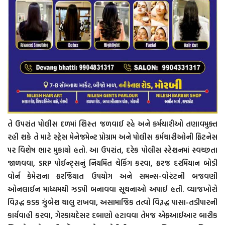
તે ઉપરાંત પોલીસ દળમાં શિસ્ત જળવાઈ રહે અને કર્મચારીઓ તણાવમુક્ત
રહી શકે તે માટે સ્ટ્રેસ મેનેજમેન્ટ પ્રોગ્રામ અને પોલીસ કર્મચારીઓની ફિટનેસ
પર વિશેષ ભાર મુકાયો હતો. આ ઉપરાંત, દરેક પોલીસ સ્ટેશનમાં સ્વચ્છતા
જાળવવા, SRP પોઈન્ટ્સનું નિયમિત ચેકિંગ કરવા, ફરજ દરમિયાન બોડી
વોર્ન કેમેરાના ફરજિયાત ઉપયોગ અને સમન્સ-વોરંટની બજવણી
ઓનલાઈન માધ્યમથી ઝડપી બનાવવા સૂચનાઓ અપાઈ હતી. વ્યાજખોરો
વિરૂદ્ધ કડક ઝુંબેશ ચાલુ રાખવા, અસામાજિક તત્વો વિરૂદ્ધ પાસા-તડીપારની
કાર્યવાહી કરવા, ગેરકાયદેસર દબાણો હટાવવા તેમજ એફઆઈઆર બારીક