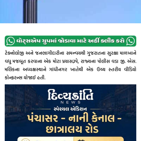
ટેક્નોલોજી અને જનભાગીદારીના સમન્વયથી ગુજરાતના સુરક્ષા માળખાને
વધુ મજબૂત કરવાના એક મોટા પ્રયાસરૂપે, રાજ્યના પોલીસ વડા જી. એસ.
મલિકના અધ્યક્ષસ્થાને ગાંધીનગર ખાતેથી એક ઉચ્ચ સ્તરીય વીડિયો
કોન્ફરન્સ યોજાઈ હતી.