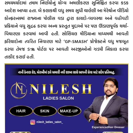
સમયમર્યાદામાં તમામ નિર્ણયોનું યોગ્ય અમલીકરણ સુનિશ્ચિત કરવા કડક
આદેશ આપ્યા હતા. બે કલાકથી વધુ સમય સુધી ચાલેલી આ મેરેથોન વીડિયો
કોન્ફરન્સમાં રાજ્યના પોલીસ વડા દ્વારા કાયદો-વ્યવસ્થા અને વહીવટી
પ્રક્રિયાને વધુ સુદ્રઢ કરવા અન્ય પ્રસ્તુત મુદ્દાઓ પર પણ ઊંડાણપૂર્વક ચર્ચા-
વિચારણા કરવામાં આવી હતી. સોશિયલ મીડિયાના માધ્યમથી આવતી
ફરિયાદોના ત્વરિત નિવારણ માટે ‘GP-SMASH’ પ્રોજેક્ટને વધુ મજબૂત
કરવા તેમજ ઙૠ પોર્ટલ પર આવતી અરજીઓનો ઝડપી નિકાલ કરવા
તાકીદ કરાઈ હતી.