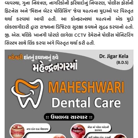
વ્યવસ્થા, ગુના નિયંત્રણ, નાગરિકોની ફરિયાદોનું નિવારણ, પોલીસ ફોર્સની
ફિટનેસ અને ‘મિશન બેટર પોલિસિંગ’ જેવા મહત્વના મુદ્દાઓ પર વિસ્તૃત
ચર્ચા કરવામાં આવી હતી. આ કોન્ફરન્સમાં મહત્વનો એક મુદ્દો
લોકભાગીદારી દ્વારા રાજ્યના ડિજિટલ સુરક્ષા કવચને સુદ્રઢ કરવાનો હતો.
જી. એસ. મલિકે ખાનગી ધોરણે લાગેલા CCTV કેમેરાને પોલીસ મોનિટરિંગ
સિસ્ટમ સાથે લિંક કરવા અંગે વિસ્તૃત ચર્ચા કરી હતી.