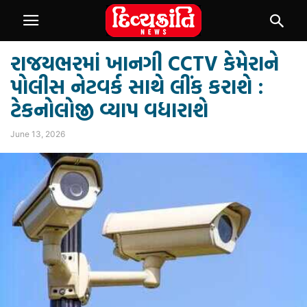
રાજયભરમાં ખાનગી CCTV કેમેરાને
પોલીસ નેટવર્ક સાથે લીંક કરાશે :
ટેકનોલોજી વ્યાપ વધારાશે
June 13, 2026