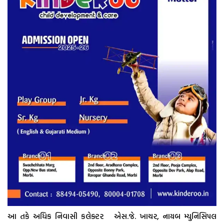
આ તકે અધિક નિવાસી કલેક્ટર એસ.જે. ખાચર, નાયબ મ્યુનિસિપલ