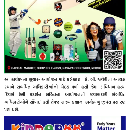
આ કાર્યક્રમના સુચારુ આયોજન માટે કલેક્ટર કે. બી. ઝવેરીના અધ્યક્ષ
સ્થાને સંબંધિત અધિકારીઓની બેઠક મળી હતી જેમાં સંવિધાન હત્યા
દિવસે રેલી પ્રદર્શન સહિતના આયોજનની જવાબદારી સંબંધિત
અધિકારીઓને સોંપાઈ હતી તેમજ રાજ્ય કક્ષાના કાર્યક્રમનું જીવંત પ્રસારણ
પણ થશે‌.