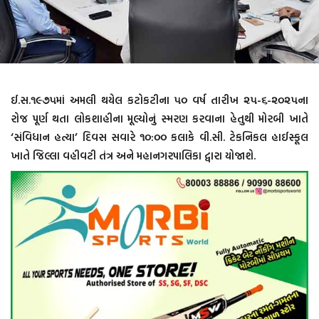
ઈ‌.સ.૧૯૭૫માં અમલી થયેલ કટોકટીના ૫૦ વર્ષ તારીખ ૨૫-૬-૨૦૨૫ના
રોજ પૂર્ણ થતા લોકશાહીના મૂલ્યોનું સ્મરણ કરવાના હેતુથી મોરબી ખાતે
‘સંવિધાન હત્યા’ દિવસ સવારે ૧૦:૦૦ કલાકે વી.સી. ટેકનિકલ હાઈસ્કૂલ
ખાતે જિલ્લા વહીવટી તંત્ર અને મહાનગરપાલિકા દ્વારા યોજાશે.