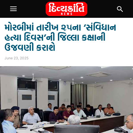
મોરબીમાં તારીખ‌ ૨૫ના ‘સંવિધાન
હત્યા દિવસ’ની જિલ્લા કક્ષાની
ઉજવણી કરાશે
June 23, 2025