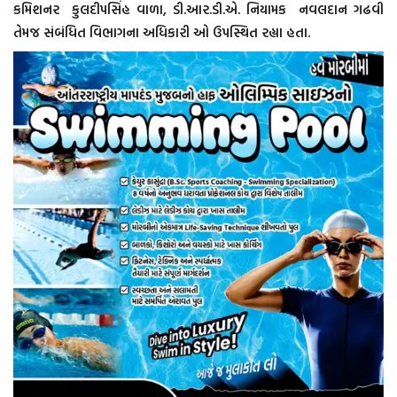
કમિશનર કુલદીપસિંહ વાળા, ડી.આર.ડી.એ. નિયામક નવલદાન ગઢવી
તેમજ સંબંધિત વિભાગના અધિકારી ઓ ઉપસ્થિત રહ્યા હતા‌.