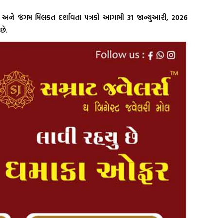
વર અને જંગમ મિલકત દર્શાવતા પત્રકો આગામી 31 જાન્યુઆરી, 2026
છે.