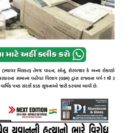
(સ્થાવર મિલકત) તેમજ વાહન, સોનું, શેરબજાર કે અન્ય રોકાણો
કારના સામાન્ય વહીવટ વિભાગ (લફમ) દ્વારા રાજ્યના વર્ગ-1 થી 3
ર્ષિક પત્રક સંદર્ભે કડક સૂચનાઓ જારી કરવામાં આવી છે.