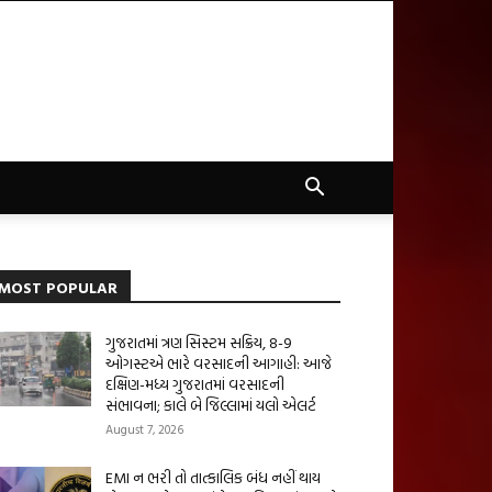
MOST POPULAR
ગુજરાતમાં ત્રણ સિસ્ટમ સક્રિય, 8-9
ઓગસ્ટએ ભારે વરસાદની આગાહી: આજે
દક્ષિણ-મધ્ય ગુજરાતમાં વરસાદની
સંભાવના; કાલે બે જિલ્લામાં યલો એલર્ટ
August 7, 2026
EMI ન ભરી તો તાત્કાલિક બંધ નહીં થાય