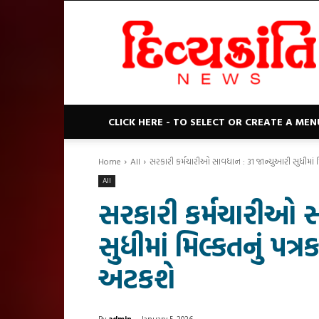
Divyakranti
News
CLICK HERE - TO SELECT OR CREATE A MEN
Home
All
સરકારી કર્મચારીઓ સાવધાન : 31 જાન્યુઆરી સુધીમાં મિલ
All
સરકારી કર્મચારીઓ સ
સુધીમાં મિલ્કતનું પત
અટકશે
By
admin