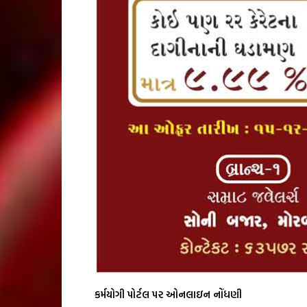
કર્મયોગી પોર્ટલ પર ઓનલાઇન નોંધણી