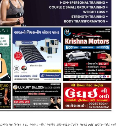
જની ઇમેજ પર ક્લિક કરો. અથવા નીચે આપેલ ડાઉનલોડની લિંક પરથી pdf ડાઉલનલોડ કરો