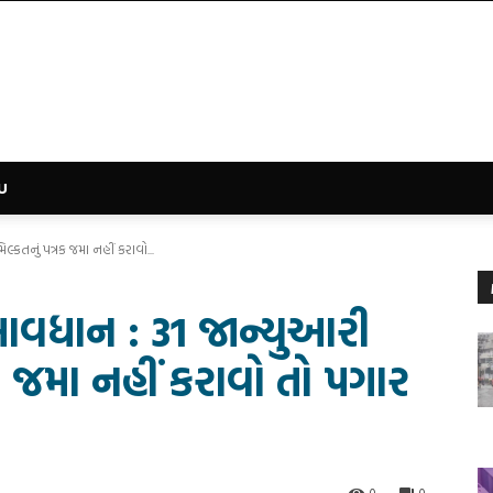
U
્કતનું પત્રક જમા નહીં કરાવો...
ાવધાન : 31 જાન્યુઆરી
્રક જમા નહીં કરાવો તો પગાર