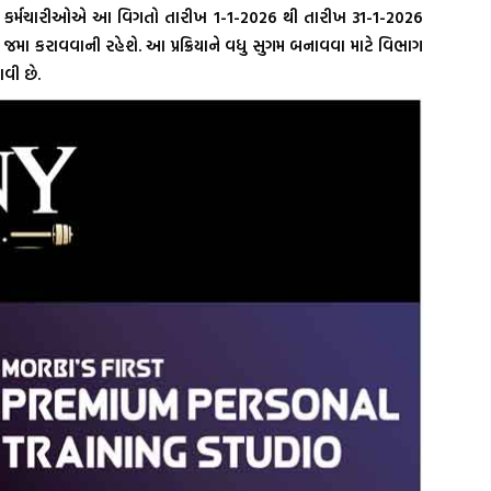
મ કર્મચારીઓએ આ વિગતો તારીખ 1-1-2026 થી તારીખ 31-1-2026
જમા કરાવવાની રહેશે. આ પ્રક્રિયાને વધુ સુગમ બનાવવા માટે વિભાગ
આવી છે.