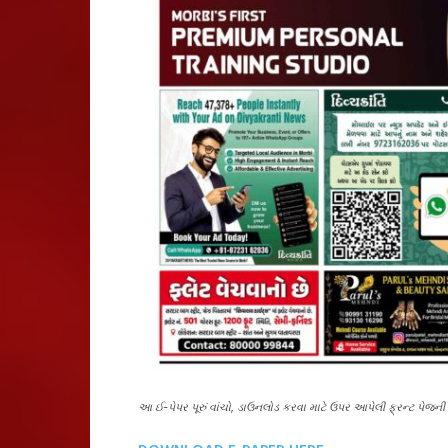
આ ઈ-પેપર પૂરું વાંચો, ડાઉનલોડ કરવા માટે ઉપર આપેલી ફ્રન્ટ પે