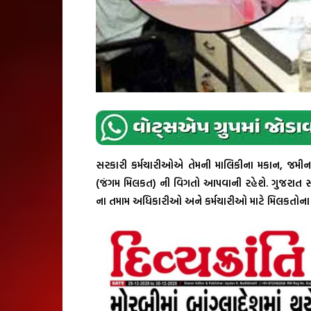
સરકારી કર્મચારીઓએ તેમની માલિકીના મકાન, જમીન 
(જંગમ મિલકત) ની વિગતો આપવાની રહેશે. ગુજરાત સર
ના તમામ અધિકારીઓ અને કર્મચારીઓ માટે મિલકતોના વા