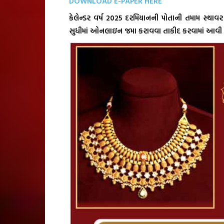
DOWNLOAD E-PAPER HERE
કેલેન્ડર વર્ષ 2025 દરમિયાનની પોતાની તમામ સ્થા
સુધીમાં ઓનલાઇન જમા કરાવવા તાકીદ કરવામાં આવી 