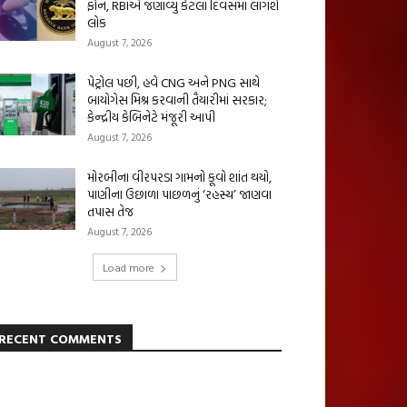
ફોન, RBIએ જણાવ્યું કેટલા દિવસમાં લાગશે
લોક
August 7, 2026
પેટ્રોલ પછી, હવે CNG અને PNG સાથે
બાયોગેસ મિશ્ર કરવાની તૈયારીમાં સરકાર;
કેન્દ્રીય કેબિનેટે મંજૂરી આપી
August 7, 2026
મોરબીના વીરપરડા ગામનો કૂવો શાંત થયો,
પાણીના ઉછાળા પાછળનું ‘રહસ્ય’ જાણવા
તપાસ તેજ
August 7, 2026
Load more
RECENT COMMENTS