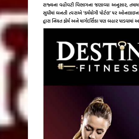
રાજ્યના વહીવટી વિભાગના જણાવ્યા અનુસાર, તમા
સુધીમાં બનતી ત્વરાએ ‘કર્મયોગી પોર્ટલ’ પર ઓનલાઇન 
દ્વારા નિયત ફોર્મ અને માર્ગદર્શિકા પણ બહાર પાડવામાં 