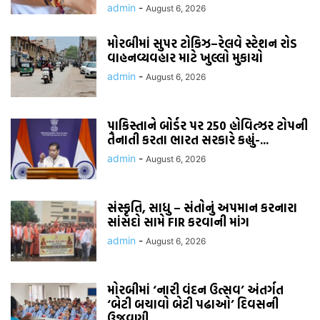
admin
-
August 6, 2026
મોરબીમાં સુપર ટોકિઝ–રેલવે સ્ટેશન રોડ
વાહનવ્યવહાર માટે ખુલ્લો મુકાયો
admin
-
August 6, 2026
પાકિસ્તાને બોર્ડર પર 250 હોવિત્ઝર ટોપની
તૈનાતી કરતા ભારત સરકારે કહ્યું-...
admin
-
August 6, 2026
સંસ્કૃતિ, સાધુ – સંતોનું અપમાન કરનારા
સાંસદો સામે FIR કરવાની માંગ
admin
-
August 6, 2026
મોરબીમાં ‘નારી વંદન ઉત્સવ’ અંતર્ગત
‘બેટી બચાવો બેટી પઢાઓ’ દિવસની
ઉજવણી