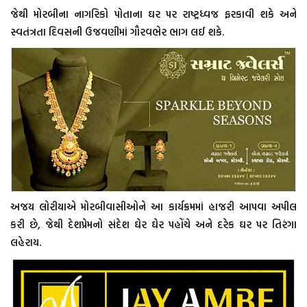
જેથી મોરબીના નાગરિકો પોતાના ઘર પર રાષ્ટ્રધ્વજ ફરકાવી શકે અને
સ્વતંત્રતા દિવસની ઉજવણીમાં ગૌરવભેર ભાગ લઈ શકે.
અજય લોરીયાએ મોરબીવાસીઓને આ કાર્યક્રમમાં હાજરી આપવા અપીલ
કરી છે, જેથી દેશપ્રેમનો સંદેશ ઘેર ઘેર પહોંચે અને દરેક ઘર પર તિરંગા
લહેરાય.