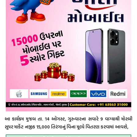
આ કાર્યક્રમ મુજબ તા. 14 ઓગસ્ટ, ગુરુવારના સવારે 9 વાગ્યાથી મોરબી
સુપર માર્કેટ નજીક 15,000 તિરંગાનું વિના મૂલ્યે વિતરણ કરવામાં આવશે,