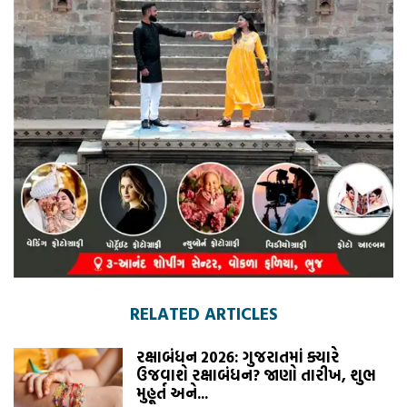
RELATED ARTICLES
રક્ષાબંધન 2026: ગુજરાતમાં ક્યારે
ઉજવાશે રક્ષાબંધન? જાણો તારીખ, શુભ
મુહૂર્ત અને...