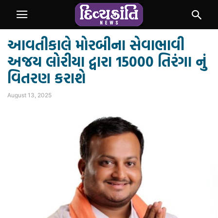
આવતીકાલે મોરબીના સેવાભાવી
અજય લોરીયા દ્વારા 15000 તિરંગા નું
વિતરણ કરાશે
August 13, 2025