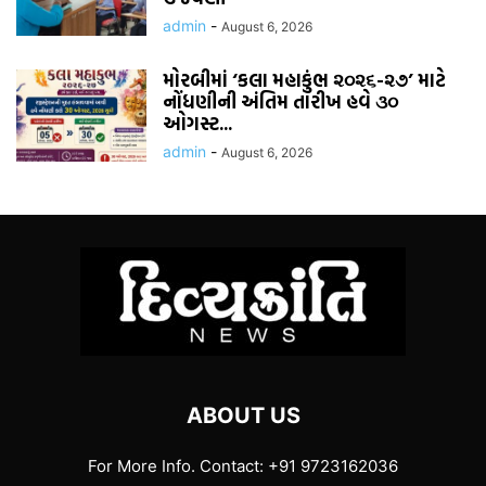
admin
-
August 6, 2026
મોરબીમાં ‘કલા મહાકુંભ ૨૦૨૬-૨૭’ માટે
નોંધણીની અંતિમ તારીખ હવે ૩૦
ઓગસ્ટ...
admin
-
August 6, 2026
ABOUT US
For More Info. Contact: +91 9723162036