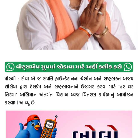
મોરબી : સેવા એ જ સંપત્તિ ફાઉન્ડેશનના ચેરમેન અને રાષ્ટ્રભક્ત અજય
લોરીયા દ્વારા દેશપ્રેમ અને રાષ્ટ્રભાવનાને ઉજાગર કરવા માટે ‘હર ઘર
તિરંગા’ અભિયાન અંતર્ગત વિશાળ ધ્વજ વિતરણ કાર્યક્રમનું આયોજન
કરવામાં આવ્યું છે.