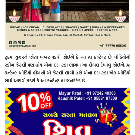
ટૂંકમાં યુઝરને જોતા ખબર પડવી જોઈએ કે આ AI કન્ટેન્ટ છે. વીડિયોની
સ્ક્રીન જેટલી પણ હોય એના દસ ટકા ભાગમાં આ લેબલ દેખાવું જોઈએ. AI
કન્ટેન્ટ ઓડિયો હોય તો એ જેટલો લાંબો હશે એના દસ ટકા એક ઓડિયો
સાથે આપવો પડશે કે આ કન્ટેન્ટ AI જનરેટેડ છે.