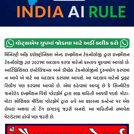
મિનિસ્ટ્રી ઑફ ઇલેક્ટ્રોનિક્સ એન્ડ ઇન્ફર્મેશન ટેકનોલોજી દ્વારા ઇન્ફર્મેશન
ટેકનોલોજી રૂલ 2021માં બદલાવ કરવા માટેનો પ્રસ્તાવ મૂકવામાં આવ્યો છે.
આર્ટિફિશિયલ ઇન્ટેલિજન્સ અને ડીપફેક ટેકનોલોજીનો દુરુપયોગ કરવામાં
ન આવે એ માટે આ બદલાવ કરવામાં આવશે. આ બદલાવ માટેનો ડ્રાફ્ટ
રિલીઝ પણ કરવામાં આવ્યો છે. એમાં કહેવામાં આવ્યું છે કે સિન્થેટિક
જનરેટેડ ઇન્ફર્મેશન વિશે પ્લેટફોર્મ દ્વારા સાફ માહિતી આપવી પડશે. મોટા-
મોટા સોશિયલ મીડિયા પ્લેટફોર્મ દ્વારા હવે આ પ્રકારના કન્ટેન્ટ પર એક
લેબલ અથવા તો ટૅગ લગાડવું જરૂરી બનશે. આ માહિતીનો સમાવેશ
મેટાડેટામાં હોવો પણ જરૂરી છે.