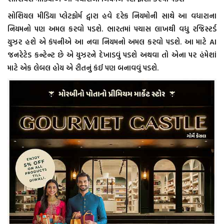
સોશિયલ મીડિયા પ્લેટફોર્મ દ્વારા હવે દરેક નિયમોની સાથે આ વધારાના
નિયમનો પણ અમલ કરવો પડશે. ભારતમાં પચાસ લાખથી વધુ રજિસ્ટર્ડ
યુઝર હશે એ કંપનીએ આ નવા નિયમનો અમલ કરવો પડશે. આ માટે AI
જનરેટેડ કન્ટેન્ટ છે એ યુઝરને દેખાડવું પડશે અથવા તો એના પર હંમેશાં
માટે એક લેબલ હોય એ રીતનું કંઈ પણ બનાવવું પડશે.