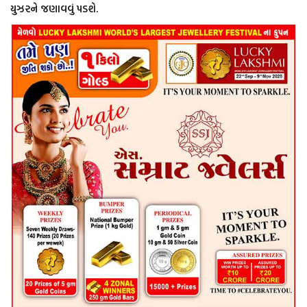
યુઝરને જણાવવું પડશે.