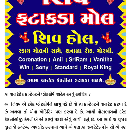
AI જનરેટેડ કન્ટેન્ટને પ્લેટફોર્મે જાહેર કરવું ફરજિયાત
આ નિયમ એ દરેક પ્લેટફોર્મને લાગુ પડે છે જે AI કન્ટેન્ટને જનરેટ કરવા દે
છે અથવા તો એમાં એડિટિંગ પણ કરવા દે છે. આથી મોટાભાગની દરેક
ટેકનોલોજી કંપનીએ એ કરવું પડશે એવું લાગી રહ્યું છે. આ સાથે જ યુઝર
દ્વારા જે કન્ટેન્ટ અપલોડ કરવામાં આવે એ પણ AI જનરેટેડ હોય તો એ પણ