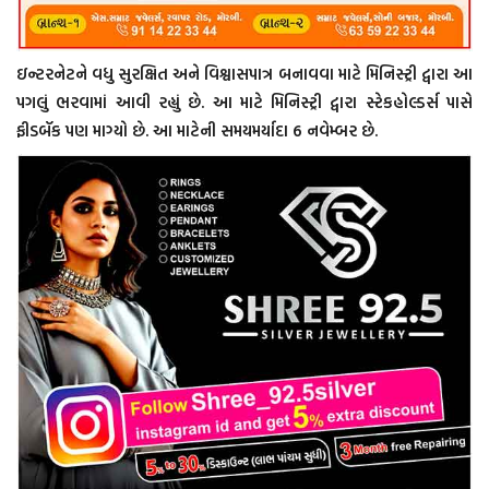
ઇન્ટરનેટને વધુ સુરક્ષિત અને વિશ્વાસપાત્ર બનાવવા માટે મિનિસ્ટ્રી દ્વારા આ
પગલું ભરવામાં આવી રહ્યું છે. આ માટે મિનિસ્ટ્રી દ્વારા સ્ટેકહોલ્ડર્સ પાસે
ફીડબૅક પણ માગ્યો છે. આ માટેની સમયમર્યાદા 6 નવેમ્બર છે.