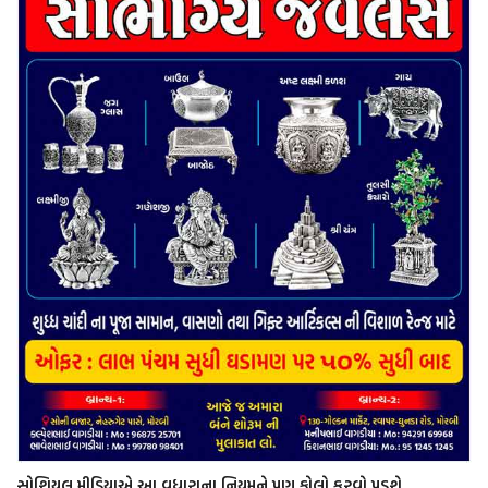
સોશિયલ મીડિયાએ આ વધારાના નિયમને પણ ફોલો કરવો પડશે