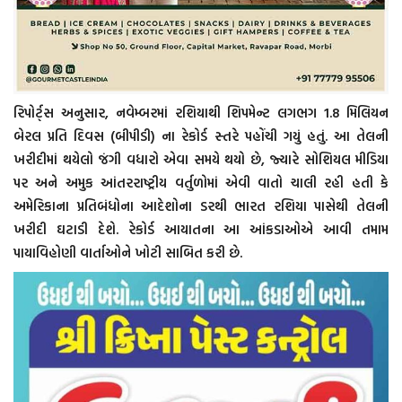
રિપોર્ટ્સ અનુસાર, નવેમ્બરમાં રશિયાથી શિપમેન્ટ લગભગ 1.8 મિલિયન
બેરલ પ્રતિ દિવસ (બીપીડી) ના રેકોર્ડ સ્તરે પહોંચી ગયું હતું. આ તેલની
ખરીદીમાં થયેલો જંગી વધારો એવા સમયે થયો છે, જ્યારે સોશિયલ મીડિયા
પર અને અમુક આંતરરાષ્ટ્રીય વર્તુળોમાં એવી વાતો ચાલી રહી હતી કે
અમેરિકાના પ્રતિબંધોના આદેશોના ડરથી ભારત રશિયા પાસેથી તેલની
ખરીદી ઘટાડી દેશે. રેકોર્ડ આયાતના આ આંકડાઓએ આવી તમામ
પાયાવિહોણી વાર્તાઓને ખોટી સાબિત કરી છે.