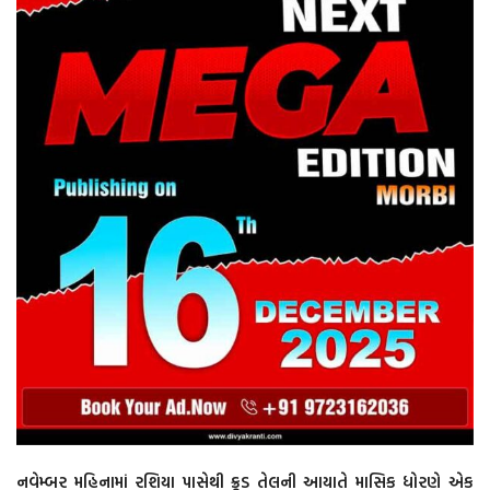
નવેમ્બર મહિનામાં રશિયા પાસેથી ક્રૂડ તેલની આયાતે માસિક ધોરણે એક