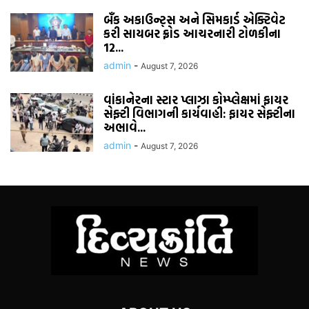
બૅંક અકાઉન્ટ્સ અને સિમકાર્ડ એક્ટિવેટ
કરી સાયબર ફ્રોડ આચરનારી ટોળકીના
12...
admin
-
August 7, 2026
વાંકાનેરના સ્ટાર પ્લાઝા કોમ્પ્લેક્ષમાં ફાયર
સેફ્ટી વિભાગની કાર્યવાહી: ફાયર સેફ્ટીના
અભાવે...
admin
-
August 7, 2026