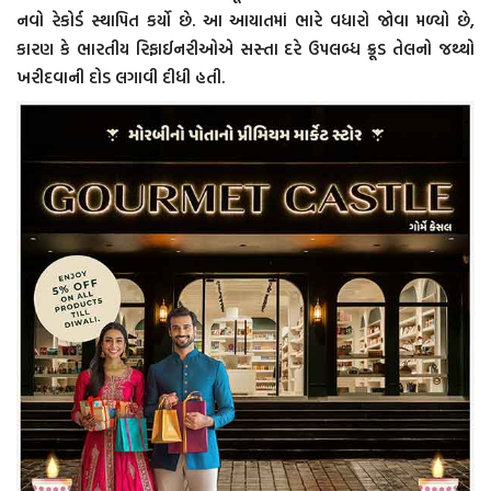
નવો રેકોર્ડ સ્થાપિત કર્યો છે. આ આયાતમાં ભારે વધારો જોવા મળ્યો છે,
કારણ કે ભારતીય રિફાઈનરીઓએ સસ્તા દરે ઉપલબ્ધ ક્રૂડ તેલનો જથ્થો
ખરીદવાની દોડ લગાવી દીધી હતી.