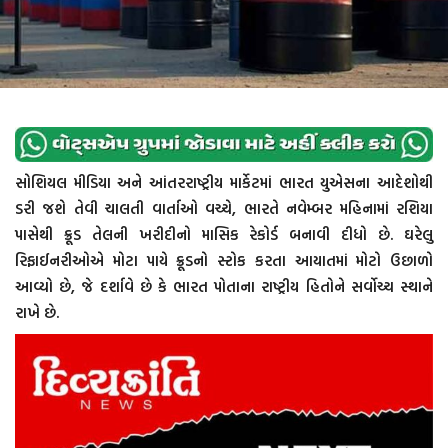
સોશિયલ મીડિયા અને આંતરરાષ્ટ્રીય માર્કેટમાં ભારત યુએસના આદેશોથી
ડરી જશે તેવી ચાલતી વાર્તાઓ વચ્ચે, ભારતે નવેમ્બર મહિનામાં રશિયા
પાસેથી ક્રૂડ તેલની ખરીદીનો માસિક રેકોર્ડ બનાવી દીધો છે. ઘરેલુ
રિફાઈનરીઓએ મોટા પાયે ક્રૂડનો સ્ટોક કરતા આયાતમાં મોટો ઉછાળો
આવ્યો છે, જે દર્શાવે છે કે ભારત પોતાના રાષ્ટ્રીય હિતોને સર્વોચ્ચ સ્થાને
રાખે છે.