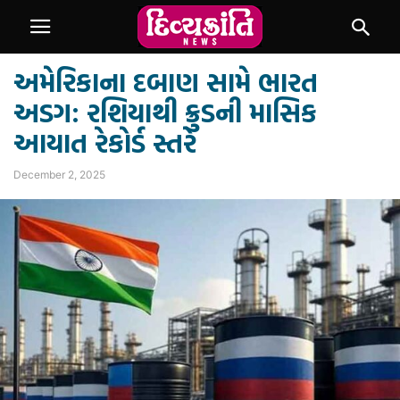
અમેરિકાના દબાણ સામે ભારત
અડગ: રશિયાથી ક્રુડની માસિક
આયાત રેકોર્ડ સ્તરે
December 2, 2025