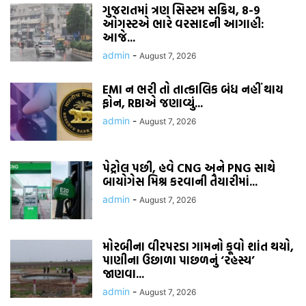
ગુજરાતમાં ત્રણ સિસ્ટમ સક્રિય, 8-9
ઓગસ્ટએ ભારે વરસાદની આગાહી:
આજે...
admin
-
August 7, 2026
EMI ન ભરી તો તાત્કાલિક બંધ નહીં થાય
ફોન, RBIએ જણાવ્યું...
admin
-
August 7, 2026
પેટ્રોલ પછી, હવે CNG અને PNG સાથે
બાયોગેસ મિશ્ર કરવાની તૈયારીમાં...
admin
-
August 7, 2026
મોરબીના વીરપરડા ગામનો કૂવો શાંત થયો,
પાણીના ઉછાળા પાછળનું ‘રહસ્ય’
જાણવા...
admin
-
August 7, 2026