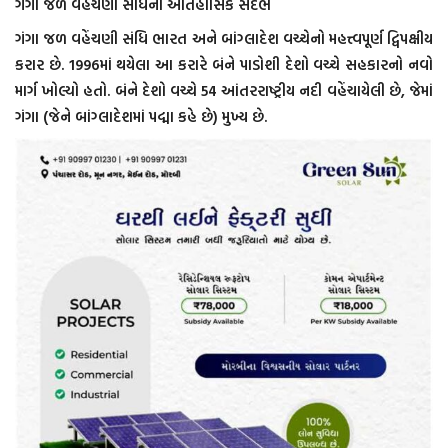
ગંગા જળ વહેંચણી સંધિનો ઐતિહાસિક સંદર્ભ
ગંગા જળ વહેંચણી સંધિ ભારત અને બાંગ્લાદેશ વચ્ચેનો મહત્ત્વપૂર્ણ દ્વિપક્ષીય
કરાર છે. 1996માં થયેલા આ કરારે બંને પાડોશી દેશો વચ્ચે સહકારનો નવો
માર્ગ ખોલ્યો હતો. બંને દેશો વચ્ચે 54 આંતરરાષ્ટ્રીય નદી વહેંચાયેલી છે, જેમાં
ગંગા (જેને બાંગ્લાદેશમાં પદ્મા કહે છે) મુખ્ય છે.