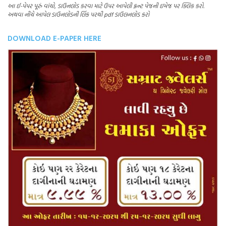
આ ઈ-પેપર પૂરું વાંચો, ડાઉનલોડ કરવા માટે ઉપર આપેલી ફ્રન્ટ પેજની ઇમેજ પર ક્લિક કરો.
અથવા નીચે આપેલ ડાઉનલોડની લિંક પરથી pdf ડાઉલનલોડ કરો
DOWNLOAD E-PAPER HERE