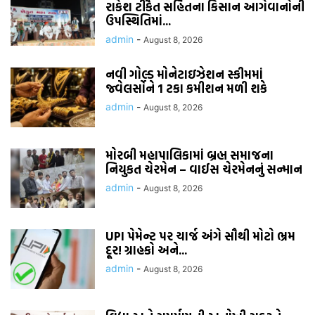
રાકેશ ટીકૈત સહિતના કિસાન આગેવાનોની
ઉપસ્થિતિમાં...
admin
-
August 8, 2026
નવી ગોલ્ડ મોનેટાઇઝેશન સ્કીમમાં
જ્વેલર્સોને 1 ટકા કમીશન મળી શકે
admin
-
August 8, 2026
મોરબી મહાપાલિકામાં બ્રહ્મ સમાજના
નિયુકત ચેરમેન – વાઈસ ચેરમેનનું સન્માન
admin
-
August 8, 2026
UPI પેમેન્ટ પર ચાર્જ અંગે સૌથી મોટો ભ્રમ
દૂર! ગ્રાહકો અને...
admin
-
August 8, 2026