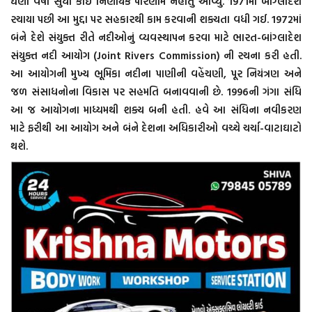
ઘણા વર્ષો સુધી કોઈ નિર્ણાયક પરિણામ નહોતું આવ્યું. 1971માં બાંગ્લાદેશ
રચાયા પછી આ મુદ્દા પર સહકારથી કામ કરવાની શક્યતા વધી ગઈ. 1972માં
બંને દેશે સંયુક્ત રીતે નદીઓનું વ્યવસ્થાપન કરવા માટે ભારત-બાંગ્લાદેશ
સંયુક્ત નદી આયોગ (Joint Rivers Commission) ની રચના કરી હતી.
આ આયોગની મુખ્ય ભૂમિકા નદીના પાણીની વહેંચણી, પૂર નિયંત્રણ અને
જળ સંસાધનોના વિકાસ પર સહમતિ બનાવવાની છે. 1996ની ગંગા સંધિ
આ જ આયોગના માધ્યમથી શક્ય બની હતી. હવે આ સંધિના નવીકરણ
માટે ફરીથી આ આયોગ અને બંને દેશના અધિકારીઓ વચ્ચે ચર્ચા-વાટાઘાટો
થશે.