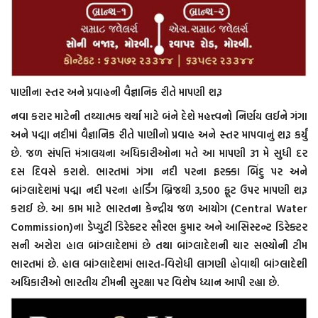
પાણીના સ્તર અને પ્રવાહની વૈજ્ઞાનિક રીતે માપણી શરૂ
નવા કરાર માટેની તથ્યાત્મક ચર્ચા માટે બંને દેશે મહત્ત્વનો નિર્ણય લઈને ગંગા
અને પદ્મા નદીમાં વૈજ્ઞાનિક રીતે પાણીનો પ્રવાહ અને સ્તર માપવાનું શરૂ કર્યું
છે. જળ સંપત્તિ મંત્રાલયના અધિકારીઓના મતે આ માપણી 31 મે સુધી દર
દસ દિવસે કરાશે. ભારતમાં ગંગા નદી પરના ફરક્કા બિંદુ પર અને
બાંગ્લાદેશમાં પદ્મા નદી પરના હાર્ડિંગ બ્રિજથી 3,500 ફૂટ ઉપર માપણી શરૂ
કરાઈ છે. આ કામ માટે ભારતના કેન્દ્રીય જળ આયોગ (Central Water
Commission)ના ડેપ્યુટી ડિરેક્ટર સૌરભ કુમાર અને આસિસ્ટન્ટ ડિરેક્ટર
સની અરોરા હાલ બાંગ્લાદેશમાં છે તથા બાંગ્લાદેશની ચાર સભ્યોની ટીમ
ભારતમાં છે. હાલ બાંગ્લાદેશમાં ભારત-વિરોધી લાગણી હોવાથી બાંગ્લાદેશી
અધિકારીઓ ભારતીય ટીમની સુરક્ષા પર વિશેષ ધ્યાન આપી રહ્યા છે.