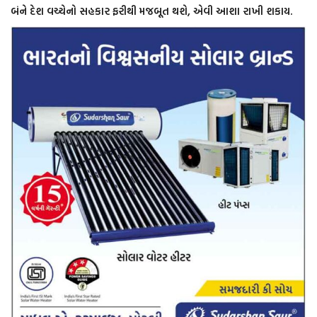
બંને દેશ વચ્ચેનો સહકાર ફરીથી મજબૂત થશે, એવી આશા રાખી શકાય.