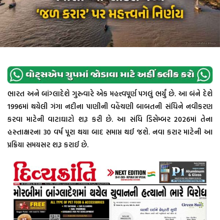
ભારત અને બાંગ્લાદેશે ગુરુવારે એક મહત્ત્વપૂર્ણ પગલું ભર્યું છે. આ બંને દેશે
1996માં થયેલી ગંગા નદીના પાણીની વહેંચણી બાબતની સંધિને નવીકરણ
કરવા માટેની વાટાઘાટો શરૂ કરી છે. આ સંધિ ડિસેમ્બર 2026માં તેના
હસ્તાક્ષરના 30 વર્ષ પૂરા થયા બાદ સમાપ્ત થઈ જશે. નવા કરાર માટેની આ
પ્રક્રિયા સમયસર શરૂ કરાઈ છે.