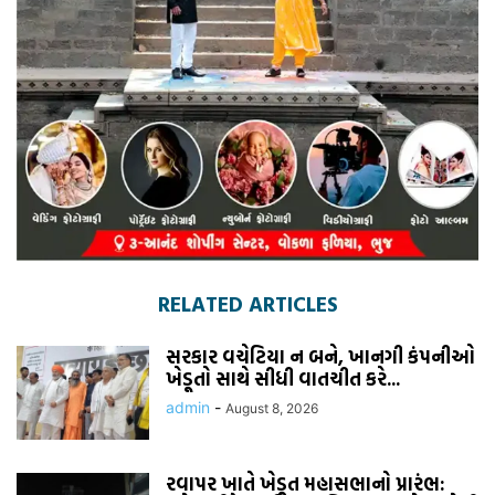
RELATED ARTICLES
સરકાર વચેટિયા ન બને, ખાનગી કંપનીઓ
ખેડૂતો સાથે સીધી વાતચીત કરે...
admin
-
August 8, 2026
રવાપર ખાતે ખેડૂત મહાસભાનો પ્રારંભ: