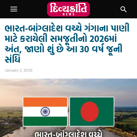
ભારત-બાંગ્લાદેશ વચ્ચે ગંગાના પાણી
માટે કરાયેલી સમજૂતીનો 2026માં
અંત, જાણો શું છે આ 30 વર્ષ જૂની
સંધિ
January 2, 2026