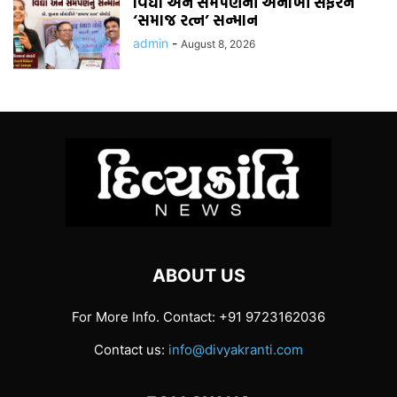
વિદ્યા અને સમર્પણની અનોખી સફરને
‘સમાજ રત્ન’ સન્માન
admin
-
August 8, 2026
ABOUT US
For More Info. Contact: +91 9723162036
Contact us:
info@divyakranti.com