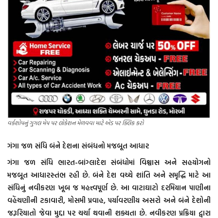
વર્કશોપનું ગુગલ મેપ પર લોકેશન મેળવવા માટે એડ પર ક્લિક કરો
ગંગા જળ સંધિ બંને દેશના સંબંધનો મજબૂત આધાર
ગંગા જળ સંધિ ભારત-બાંગ્લાદેશ સંબંધોમાં વિશ્વાસ અને સહયોગનો
મજબૂત આધારસ્તંભ રહી છે. બંને દેશ વચ્ચે શાંતિ અને સમૃદ્ધિ માટે આ
સંધિનું નવીકરણ ખૂબ જ મહત્ત્વપૂર્ણ છે. આ વાટાઘાટો દરમિયાન પાણીના
વહેંચણીની ટકાવારી, મોસમી પ્રવાહ, પર્યાવરણીય અસરો અને બંને દેશોની
જરૂરિયાતો જેવા મુદ્દા પર ચર્ચા થવાની શક્યતા છે. નવીકરણ પ્રક્રિયા દ્વારા