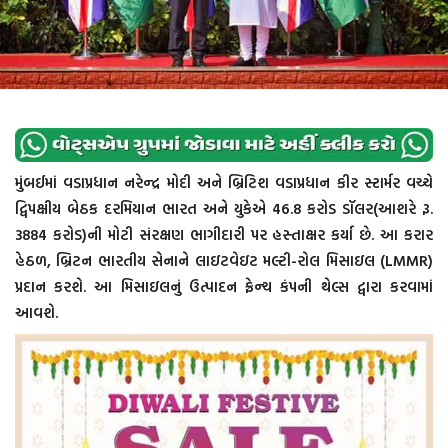
મુંબઈમાં વડાપ્રધાન નરેન્દ્ર મોદી અને બ્રિટિશ વડાપ્રધાન કીર સ્ટાર્મર વચ્ચે
દ્વિપક્ષીય બેઠક દરમિયાન ભારત અને યુકેએ 46.8 કરોડ ડૉલર(આશરે રૂ.
3884 કરોડ)ની મોટી સંરક્ષણ ભાગીદારી પર હસ્તાક્ષર કર્યા છે. આ કરાર
હેઠળ, બ્રિટન ભારતીય સેનાને લાઇટવેઇટ મલ્ટી-રોલ મિસાઇલ (LMMR)
પ્રદાન કરશે. આ મિસાઇલનું ઉત્પાદન ફ્રેન્ચ કંપની થેલ્સ દ્વારા કરવામાં
આવશે.