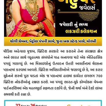
મીડિયા અહેવાલ મુજબ, બ્રિટિશ સરકારે આ કરારને તેના સંરક્ષણ ક્ષેત્ર
અને ભારત સાથે વ્યૂહાત્મક સંબંધોને ગાઢ બનાવવા માટે એક ઐતિહાસિક
પગલું ગણાવ્યું છે. આ મિસાઇલોનું ઉત્પાદન ઉત્તરી આયર્લૅન્ડમાં થેલ્સના
પ્લાન્ટમાં કરવામાં આવશે. બ્રિટિશ અધિકારીઓએ જણાવ્યું છે કે, આ કરાર
યુક્રેનને શસ્ત્રો પૂરા પાડતાં એક જ પ્લાન્ટમાં હાલમાં કાર્યરત લગભગ 700
બ્રિટિશ નોકરીઓનું રક્ષણ કરશે. આ પગલું ભારત-યુકે કોમ્પ્લેક્સ વેપન્સ
પાર્ટનરશિપમાં એક મહત્ત્વપૂર્ણ સફળતા દર્શાવે છે, જેની ચર્ચા બંને દેશો લાંબા
સમયથી કરી રહ્યા છે.