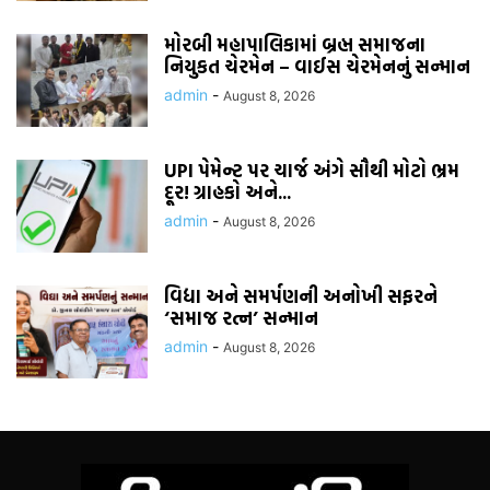
મોરબી મહાપાલિકામાં બ્રહ્મ સમાજના
નિયુકત ચેરમેન – વાઈસ ચેરમેનનું સન્માન
admin
-
August 8, 2026
UPI પેમેન્ટ પર ચાર્જ અંગે સૌથી મોટો ભ્રમ
દૂર! ગ્રાહકો અને...
admin
-
August 8, 2026
વિદ્યા અને સમર્પણની અનોખી સફરને
‘સમાજ રત્ન’ સન્માન
admin
-
August 8, 2026