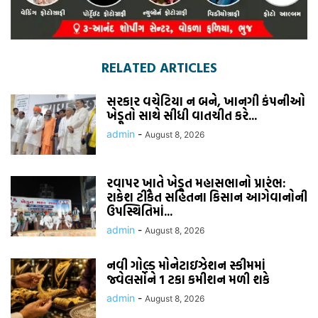
RELATED ARTICLES
સરકાર વચેટિયા ન બને, ખાનગી કંપનીઓ
ખેડૂતો સાથે સીધી વાતચીત કરે...
admin
-
August 8, 2026
રવાપર ખાતે ખેડૂત મહાસભાનો પ્રારંભ:
રાકેશ ટીકૈત સહિતના કિસાન આગેવાનોની
ઉપસ્થિતિમાં...
admin
-
August 8, 2026
નવી ગોલ્ડ મોનેટાઇઝેશન સ્કીમમાં
જ્વેલર્સોને 1 ટકા કમીશન મળી શકે
admin
-
August 8, 2026