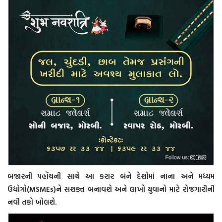
બજારની પહોંચની સાથે આ કરાર બંને દેશોમાં નાના અને મધ્યમ
ઉદ્યોગો(MSMEs)ને સશક્ત બનાવશે અને લાખો યુવાનો માટે રોજગારીની
નવી તકો ખોલશે.