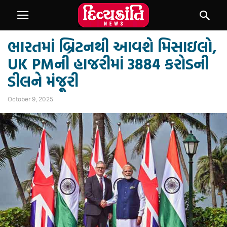
ભારતમાં બ્રિટનથી આવશે મિસાઇલો,
UK PMની હાજરીમાં 3884 કરોડની
ડીલને મંજૂરી
October 9, 2025