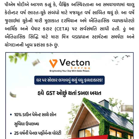
પીએમ મોદીએ આગળ કહ્યું કે, વૈશ્વિક અસ્થિરતાના આ સમયગાળામાં ચાલુ
કેલેન્ડર વર્ષ ભારત-યુકે સંબંધો માટે મજબૂત વર્ષ સાબિત થયું છે. આ વર્ષે
જુલાઈમાં યુકેની મારી મુલાકાત દરમિયાન અમે ઐતિહાસિક વ્યાપકધોરણે
આર્થિક અને વેપાર કરાર (CETA) પર સર્વસંમતિ સાધી હતી. હું આ
ઐતિહાસિક સિદ્ધિ માટે મારા મિત્ર વડાપ્રધાન સ્ટાર્મરના સમર્પણ અને
યોગદાનની ખૂબ પ્રશંસા કરું છું.