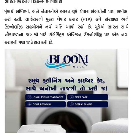
ભારત-બ્રિટનની ડિફેન્સ ભાગીદારી
મુંબઈ સમિટમાં, બંને નેતાઓએ ભારત-યુકે વેપાર સંબંધોની પણ સમીક્ષા
કરી હતી. તાજેતરનો મુક્ત વેપાર કરાર (FTA) હવે સંરક્ષણ અને
ટૅક્નોલૉજી સહયોગને નવી ગતિ આપી રહ્યો છે. યુકેએ ભારત સાથે
નૌકાદળના જહાજો માટે ઈલેક્ટ્રિક એન્જિન ટૅક્નોલૉજી પર એક નવા
કરારની પણ જાહેરાત કરી છે.