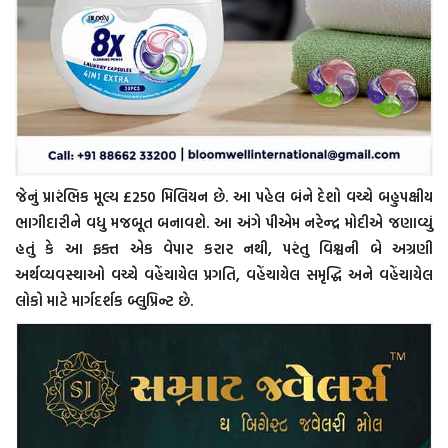
જેનું પ્રારંભિક મૂલ્ય £250 મિલિયન છે. આ પહેલ બંને દેશો વચ્ચે બહુપક્ષીય
ભાગીદારીને વધુ મજબૂત બનાવશે. આ અંગે પીએમ નરેન્દ્ર મોદીએ જણાવ્યું
હતું કે આ ફક્ત એક વેપાર કરાર નથી, પરંતુ વિશ્વની બે અગ્રણી
અર્થવ્યવસ્થાઓ વચ્ચે વહેંચાયેલ પ્રગતિ, વહેંચાયેલ સમૃદ્ધિ અને વહેંચાયેલ
લોકો માટે માર્ગદર્શક બ્લુપ્રિન્ટ છે.