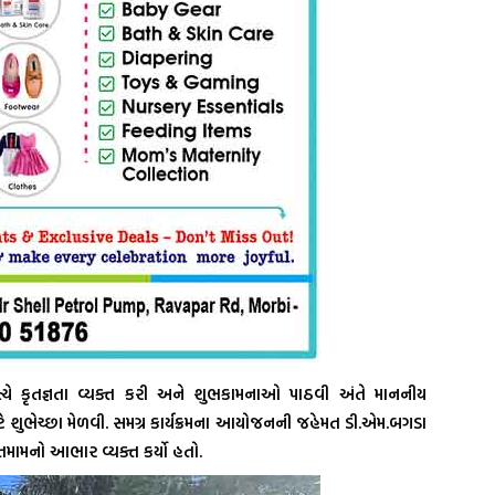
 પ્રત્યે કૃતજ્ઞતા વ્યક્ત કરી અને શુભકામનાઓ પાઠવી અંતે માનનીય
 શુભેચ્છા મેળવી. સમગ્ર કાર્યક્રમના આયોજનની જહેમત ડી.એમ.બગડા
 તમામનો આભાર વ્યક્ત કર્યો હતો.