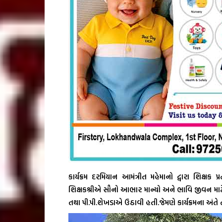
કાર્યક્રમ દરમિયાન આમંત્રીત મહેમાનો દ્વારા શિક્ષક
શિક્ષકશ્રીએ સૌનો આભાર માન્યો અને ભાવિ જીવન માટે
તથા પી.પી.શેખડાએ ઉઠાવી હતી.જેમણે કાર્યક્રમના અંતે