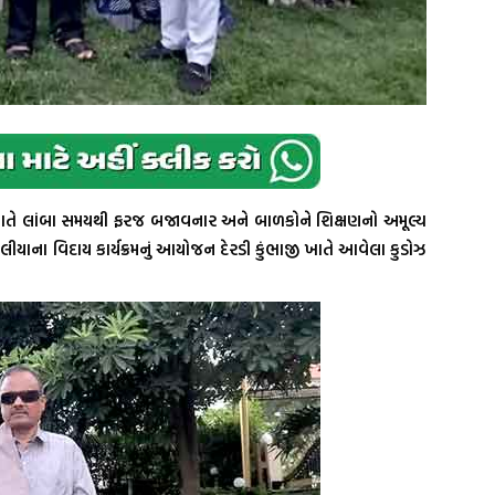
ાજી ખાતે લાંબા સમયથી ફરજ બજાવનાર અને બાળકોને શિક્ષણનો અમૂલ્ય
યાના વિદાય કાર્યક્રમનું આયોજન દેરડી કુંભાજી ખાતે આવેલા કુડોઝ