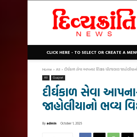
Divyakranti
News
CLICK HERE - TO SELECT OR CREATE A MEN
Home
All
દીર્ઘકાળ સેવા આપનાર શિક્ષક ધીરજલાલ જાહોલીયાન
All
Guajrat
દીર્ઘકાળ સેવા આપન
જાહોલીયાનો ભવ્ય વિ
By
admin
October 1, 2025