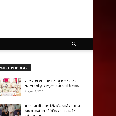
MOST POPULAR
સીજેપીના આંદોલન દરમિયાન જંતરમંતર
પર આતંકી હુમલાનું કાવતરૃં: ૯ની ધરપકડ
August 5, 2026
મોરબીના વી ટાઇલ સિરામિક ખાતે રક્તદાન
કેમ્પ યોજાયો, 81 સ્વૈચ્છિક રક્તદાતાઓએ
કર્યું રક્તદાન