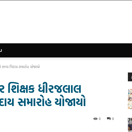
U
ો ભવ્ય વિદાય સમારોહ યોજાયો
ાર શિક્ષક ધીરજલાલ
દાય સમારોહ યોજાયો
0
0