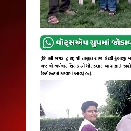
(દિપાલી બગડા દ્વારા) શ્રી તાલુકા શાળા દેરડી કુંભ
ખજાનો અર્પનાર શિક્ષક શ્રી ધીરજલાલ બાવાભાઈ જાહોલી
રેસ્ટોરન્ટમાં કરવામાં આવ્યું હતું.