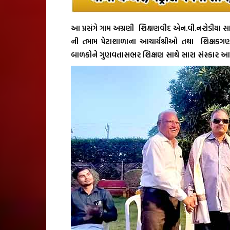
આ પ્રસંગે ગામ અગ્રણી શિક્ષણવીદ એન.વી.નરોડીયા સા
ની તમામ પેટાશાળાના આચાર્યશ્રીઓ તથા શિક્ષકગણ
બાળકોને ગુણવત્તાસભર શિક્ષણ સાથે સારા સંસ્કાર આપ