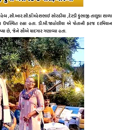
હેબ ,સી.આર.સી.કૉ.મહેશભાઈ સોરઠીયા ,દેરડી કુંભાજી તાલુકા શાળા
 ઉપસ્થિત રહ્યા હતા. ડી.બી.જાહોલીયા એ પોતાની ફરજ દરમિયાન
્યા છે, જેને સૌએ યાદગાર ગણાવ્યા હતા.