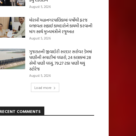
August 5, 2026
મોરબી મહાનગરપાલિકામાં વર્ષોથી ફરજ
બજાવતા સફાઈ કામદારોને કાયમી કરવાની
માંગ સાથે મુખ્યમંત્રીને રજૂઆત
August 5, 2026
ગુજરાતની જીવાદોરી સરદાર સરોવર ડેમમાં
પાણીની સપાટીમાં વધારો, 24 કલાકમાં 28
સેમી પાણી વધ્યું, 79.27 ટકા પાણી થયું
સ્ટોરેજ
August 5, 2026
Load more
RECENT COMMENTS