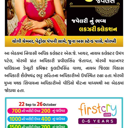
આ બેઠકમાં નિવાસી અધિક કલેક્ટર એસ.જે. ખાચર, નાયબ કલેક્ટર ઉમંગ
પટેલ, મોરબી પ્રાંત અધિકારી પ્રવીણસિંહ જેતાવત, મોરબી મહાનગર
પાલિકાના ડેપ્યુટી કમિશ્નર કુલદીપસિંહ વાળા, નાયબ જિલ્લા વિકાસ
અધિકારી શૈલેષચંદ્ર ભટ્ટ સહિતના અધિકારીઓ ઉપસ્થિત રહ્યા હતા. મોરબી
મુખ્ય મથક સિવાયના અધિકારીઓ વીડિયો મીટના માધ્યમથી આ બેઠકમાં
જોડાયા હતા.