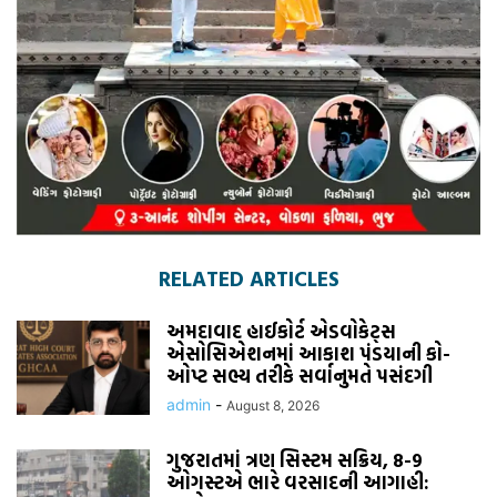
RELATED ARTICLES
અમદાવાદ હાઈકોર્ટ એડવોકેટ્સ
એસોસિએશનમાં આકાશ પંડયાની કો-
ઓપ્ટ સભ્ય તરીકે સર્વાનુમતે પસંદગી
admin
-
August 8, 2026
ગુજરાતમાં ત્રણ સિસ્ટમ સક્રિય, 8-9
ઓગસ્ટએ ભારે વરસાદની આગાહી: