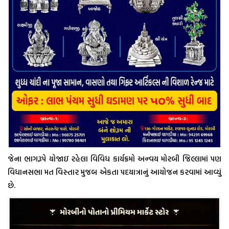
જેના ભાગરૂપે યોજાઇ રહેલા વિવિધ કાર્યક્રમો અન્વય મોરબી જિલ્લામાં પણ
વિધાનસભા મત વિસ્તાર મુજબ એકતા પદયાત્રાનું આયોજન કરવામાં આવ્યું
છે.