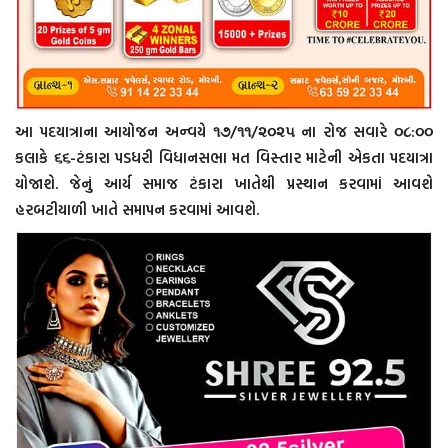
આ પદયાત્રાના આયોજન અન્વયે ૧૭/૧૧/૨૦૨૫ ના રોજ સવારે ૦૮:૦૦
કલાકે ૬૬-ટંકારા પડધરી વિધાનસભા મત વિસ્તાર માટેની એકતા પદયાત્રા
યોજાશે. જેનું આર્ય સમાજ ટંકારા ખાતેથી પ્રસ્થાન કરવામાં આવશે
હરબટીયાળી ખાતે સમાપન કરવામાં આવશે.