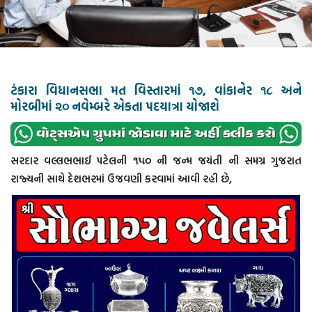
ટંકારા વિધાનસભા મત વિસ્તારમાં ૧૭, વાંકાનેર ૧૮ અને
મોરબીમાં ૨૦ નવેમ્બરે એકતા પદયાત્રા યોજાશે
સરદાર વલ્લભભાઈ પટેલની ૧૫૦ ની જન્મ જયંતી ની સમગ્ર ગુજરાત
રાજ્યની સાથે દેશભરમાં ઉજવણી કરવામાં આવી રહી છે,