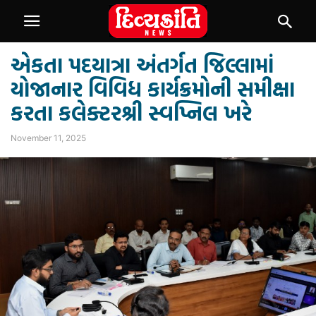
એકતા પદયાત્રા અંતર્ગત જિલ્લામાં
યોજાનાર વિવિધ કાર્યક્રમોની સમીક્ષા
કરતા કલેક્ટરશ્રી સ્વપ્નિલ ખરે
November 11, 2025