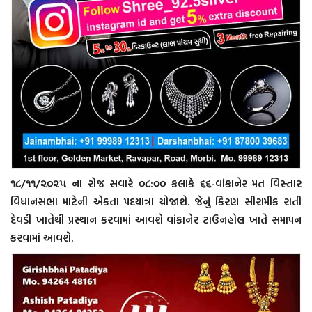
૧૮/૧૧/૨૦૨૫ ના રોજ સવારે ૦૮:૦૦ કલાકે ૬૬-વાંકાનેર મત વિસ્તાર
વિધાનસભા માટેની એકતા પદયાત્રા યોજાશે. જેનું કિરણ સીરામીક રાતી
દેવડી ખાતેથી પ્રસ્થાન કરવામાં આવશે વાંકાનેર ટાઉનહોલ ખાતે સમાપન
કરવામાં આવશે.