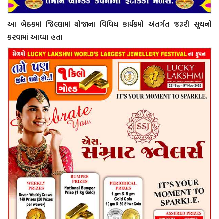
આ બેઠકમાં જિલ્લામાં યોજાના વિવિધ કાર્યક્રમો અંતર્ગત જરૂરી સૂચનો
કરવામાં આવ્યા હતા