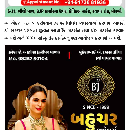
આ એકતા પદયાત્રા દરમિયાન રૂટ પર વિવિધ વ્યવસ્થાઓ કરવામાં આવશે,
શ્રી સરદાર પટેલના જીવન આધારિત પ્રદર્શન તથા યોગ પ્રદર્શન કરવામાં
આવશે અને વિવિધ સાંસ્કૃતિક કાર્યક્રમનું પણ આયોજન કરવામાં આવશે.