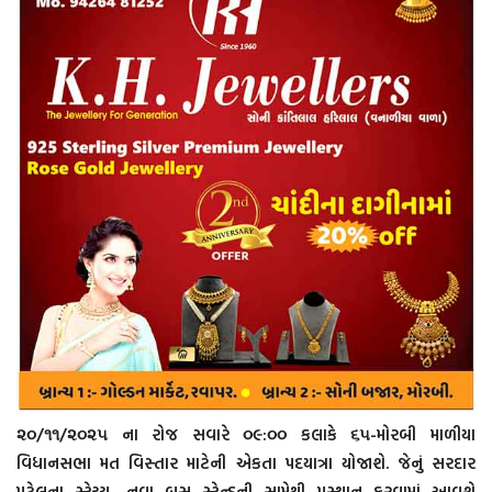
૨૦/૧૧/૨૦૨૫ ના રોજ સવારે ૦૯:૦૦ કલાકે ૬૫-મોરબી માળીયા
વિધાનસભા મત વિસ્તાર માટેની એકતા પદયાત્રા યોજાશે. જેનું સરદાર
પટેલના સ્ટેચ્યુ, નવા બસ સ્ટેન્ડની સામેથી પ્રસ્થાન કરવામાં આવશે