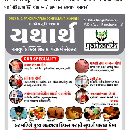
મણીમંદિર/શક્તિ ચોક ખાતે સમાપન કરવામાં આવશે.