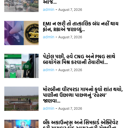
આજે...
admin
-
August 7, 2026
EMI ન ભરી તો તાત્કાલિક બંધ નહીં થાય
ફોન, RBIએ જણાવ્યું...
admin
-
August 7, 2026
પેટ્રોલ પછી, હવે CNG અને PNG સાથે
બાયોગેસ મિશ્ર કરવાની તૈયારીમાં...
admin
-
August 7, 2026
મોરબીના વીરપરડા ગામનો કૂવો શાંત થયો,
પાણીના ઉછાળા પાછળનું ‘રહસ્ય’
જાણવા...
admin
-
August 7, 2026
બૅંક અકાઉન્ટ્સ અને સિમકાર્ડ એક્ટિવેટ