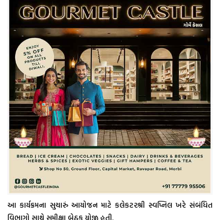
આ કાર્યક્રમના સુચારું આયોજન માટે કલેકટરશ્રી સ્વપ્નિલ ખરે સંબંધિત
વિભાગો સાથે સમીક્ષા બેઠક યોજી હતી.