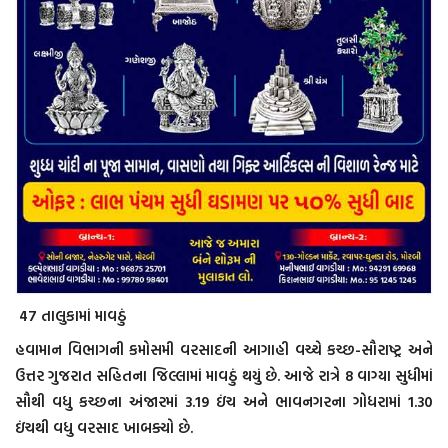
47 તાલુકામાં માવઠું
હવામાન વિભાગની કમોસમી વરસાદની આગાહી વચ્ચે કચ્છ-સૌરાષ્ટ્ર અને
ઉત્તર ગુજરાત સહિતના જિલ્લામાં માવઠું થયું છે. આજે રાત્રે 8 વાગ્યા સુધીમાં
સૌથી વધુ કચ્છના અંજારમાં 3.19 ઇંચ અને ભાવનગરના ગોધરામાં 1.30
ઇંચથી વધુ વરસાદ ખાબક્યો છે.