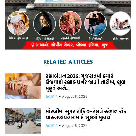
RELATED ARTICLES
રક્ષાબંધન 2026: ગુજરાતમાં ક્યારે
ઉજવાશે રક્ષાબંધન? જાણો તારીખ, શુભ
મુહૂર્ત અને...
admin
-
August 6, 2026
મોરબીમાં સુપર ટોકિઝ–રેલવે સ્ટેશન રોડ
વાહનવ્યવહાર માટે ખુલ્લો મુકાયો
admin
-
August 6, 2026