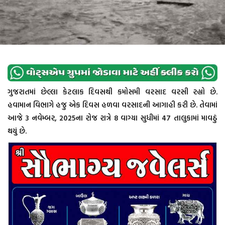
ગુજરાતમાં છેલ્લા કેટલાક દિવસથી કમોસમી વરસાદ વરસી રહ્યો છે.
હવામાન વિભાગે હજુ એક દિવસ હળવા વરસાદની આગાહી કરી છે. તેવામાં
આજે 3 નવેમ્બર, 2025ના રોજ રાત્રે 8 વાગ્યા સુધીમાં 47 તાલુકામાં માવઠું
થયું છે.