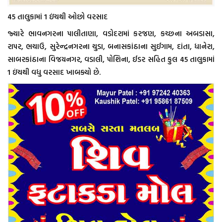
45 તાલુકામાં 1 ઇંચથી ઓછો વરસાદ
જ્યારે ભાવનગરના પાલીતાણા, વડોદરામાં કરજણ, કચ્છના અબડાસા,
રાપર, ભચાઉ, સુરેન્દ્રનગરના ચુડા, બનાસકાંઠાના સુઈગામ, દાંતા, ધાનેરા,
સાબરકાંઠાના વિજયનગર, વડાલી, પોશિના, ઈડર સહિત કુલ 45 તાલુકામાં
1 ઇંચથી વધુ વરસાદ ખાબક્યો છે.