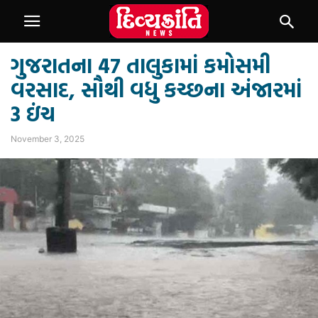
ગુજરાતના 47 તાલુકામાં કમોસમી
વરસાદ, સૌથી વધુ કચ્છના અંજારમાં
3 ઇંચ
November 3, 2025