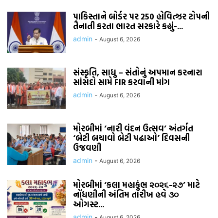
પાકિસ્તાને બોર્ડર પર 250 હોવિત્ઝર ટોપની
તૈનાતી કરતા ભારત સરકારે કહ્યું-...
admin
-
August 6, 2026
સંસ્કૃતિ, સાધુ – સંતોનું અપમાન કરનારા
સાંસદો સામે FIR કરવાની માંગ
admin
-
August 6, 2026
મોરબીમાં ‘નારી વંદન ઉત્સવ’ અંતર્ગત
‘બેટી બચાવો બેટી પઢાઓ’ દિવસની
ઉજવણી
admin
-
August 6, 2026
મોરબીમાં ‘કલા મહાકુંભ ૨૦૨૬-૨૭’ માટે
નોંધણીની અંતિમ તારીખ હવે ૩૦
ઓગસ્ટ...
admin
-
August 6, 2026