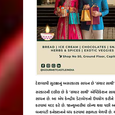
દેશવ્યાપી સુરક્ષાનું અસરકારક સાધન છે ‘સંચાર સાથી’
સરકારની દલીલ છે કે ‘સંચાર સાથી’ એપ્લિકેશન સાય
સાધન છે. આ એપ કેન્દ્રીય ડેટાબેઝનો ઉપયોગ કરીને ચ
કરવામાં મદદ કરે છે. જાન્યુઆરીમાં લોન્ચ થયા પછી આ
બનાવટી કનેક્શનને બંધ કરવામાં સફળતા મેળવી 