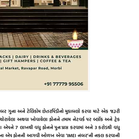
બર ગુના અને ટેલિકોમ છેતરપિંડીનો મુકાબલો કરવા માટે એક જરૂરી
ોરાયેલા અથવા ખોવાયેલા ફોનને તમામ નેટવર્ક પર બ્લૉક અને ટ્રેક
 એપને 7 લાખથી વધુ ફોનને પુનઃપ્રાપ્ત કરવામાં અને 3 કરોડથી વધુ
છે. આ એપ ફોનની આગવી ઓળખ એવા ‘IMEI નંબર’ની નકલ કરવાની