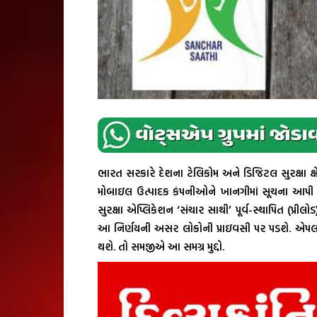
ભારત સરકારે દેશના ટેલિકોમ અને ડિજિટલ સુરક્ષા ક્ષેત્રે 
મોબાઇલ ઉત્પાદક કંપનીઓને ખાનગીમાં સૂચના આપી છે 
સુરક્ષા એપ્લિકેશન ‘સંચાર સાથી’ પૂર્વ-સ્થાપિત (પ્
આ નિર્ણયની અસર લોકોની પ્રાઇવસી પર પડશે. એપલ 
થશે. તો સમજીએ આ સમગ્ર મુદ્દો.