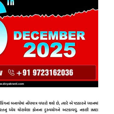
ગનાં બનાવોમાં નોંધપાત્ર વધારો થયો છે, ત્યારે એ પડકારને ધ્યાનમાં
રતનું ધ્યેય ચોરાયેલા ફોનના દુરુપયોગને અટકાવવું, નકલી IMEI