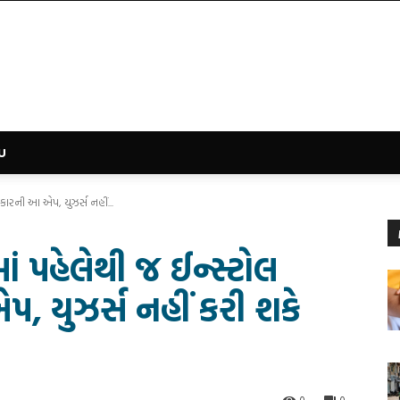
U
સરકારની આ એપ, યુઝર્સ નહીં...
માં પહેલેથી જ ઈન્સ્ટોલ
, યુઝર્સ નહીં કરી શકે