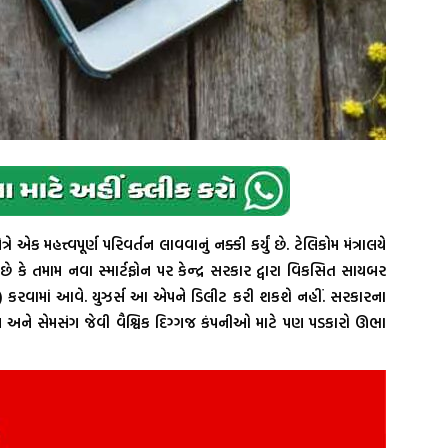
એક મહત્ત્વપૂર્ણ પરિવર્તન લાવવાનું નક્કી કર્યું છે. ટેલિકોમ મંત્રાલયે
કે તમામ નવા સ્માર્ટફોન પર કેન્દ્ર સરકાર દ્વારા વિકસિત સાયબર
રીલોડ) કરવામાં આવે. યુઝર્સ આ એપને ડિલીટ કરી શકશે નહીં. સરકારના
અને સેમસંગ જેવી વૈશ્વિક દિગ્ગજ કંપનીઓ માટે પણ પડકારો ઊભા