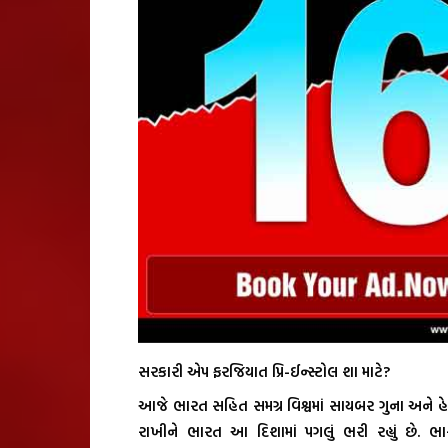
સરકારી એપ ફરજિયાત પ્રિ-ઈન્સ્ટોલ શા માટે?
આજે ભારત સહિત સમગ્ર વિશ્વમાં સાયબર ગુના અને હેકિં
રાખીને ભારત આ દિશામાં પગલું ભરી રહ્યું છે. ભા