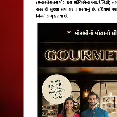
(ઇન્ટરનેશનલ મોબાઇલ ઇક્વિપમેન્ટ આઇડેન્ટિટી) નંબ
સરકારી સુરક્ષા સેવા પ્રદાન કરવાનું છે. રશિયામાં 
નિયમો લાગુ કરાયા છે.