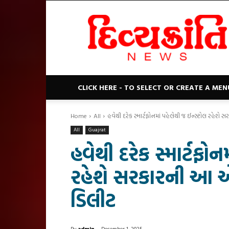
Divyakranti
News
CLICK HERE - TO SELECT OR CREATE A MEN
Home
All
હવેથી દરેક સ્માર્ટફોનમાં પહેલેથી જ ઈન્સ્ટોલ રહેશે 
All
Guajrat
હવેથી દરેક સ્માર્ટફોન
રહેશે સરકારની આ એપ
ડિલીટ
By
admin