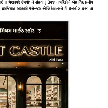
રોના ગેરકાયદે ઉપયોગને રોકવાનું તેમજ નાગરિકોને એક વિશ્વસનીય
પણ ફરજિયાત સરકારી મેસેન્જર એપ્લિકેશન્સને પ્રિ-ઈન્સ્ટોલ કરવાના