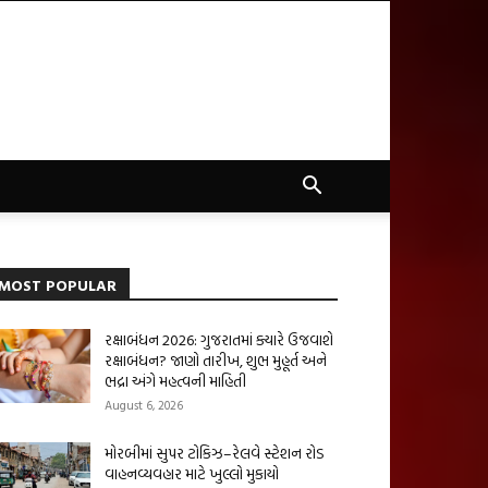
MOST POPULAR
રક્ષાબંધન 2026: ગુજરાતમાં ક્યારે ઉજવાશે
રક્ષાબંધન? જાણો તારીખ, શુભ મુહૂર્ત અને
ભદ્રા અંગે મહત્વની માહિતી
August 6, 2026
મોરબીમાં સુપર ટોકિઝ–રેલવે સ્ટેશન રોડ
વાહનવ્યવહાર માટે ખુલ્લો મુકાયો