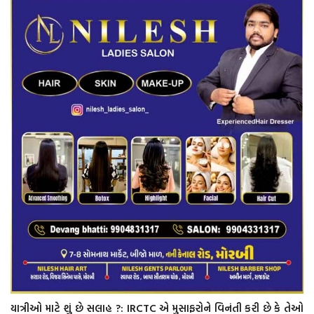
યાત્રીઓ માટે શું છે સલાહ ?: IRCTC એ મુસાફરોને વિનંતી કરી છે કે તેઓ