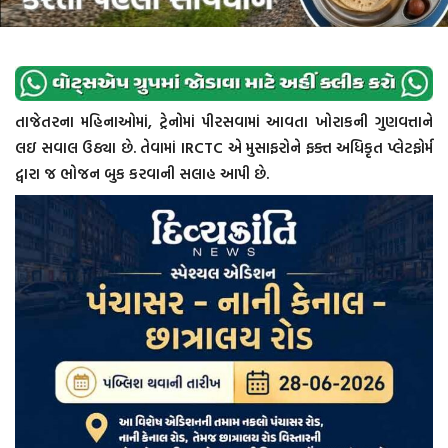
તાજેતરના મહિનાઓમાં, ટ્રેનોમાં પીરસવામાં આવતા ખોરાકની ગુણવત્તાને
લઇ સવાલ ઉઠ્યા છે. તેવામાં IRCTC એ મુસાફરોને ફક્ત અધિકૃત પ્લેટફોર્મ
દ્વારા જ ભોજન બુક કરવાની સલાહ આપી છે.