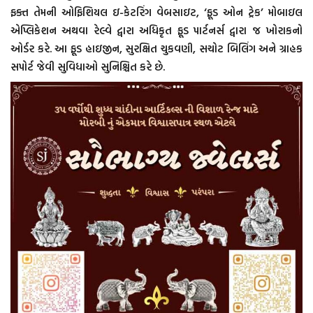
ફક્ત તેમની ઓફિશિયલ ઇ-કેટરિંગ વેબસાઇટ, ‘ફૂડ ઓન ટ્રેક’ મોબાઇલ
એપ્લિકેશન અથવા રેલ્વે દ્વારા અધિકૃત ફૂડ પાર્ટનર્સ દ્વારા જ ખોરાકનો
ઓર્ડર કરે. આ ફૂડ હાઇજીન, સુરક્ષિત ચુકવણી, સચોટ બિલિંગ અને ગ્રાહક
સપોર્ટ જેવી સુવિધાઓ સુનિશ્ચિત કરે છે.