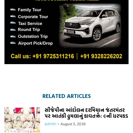
RELATED ARTICLES
સીજેપીના આંદોલન દરમિયાન જંતરમંતર
પર આતંકી હુમલાનું કાવતરૃં: ૯ની ધરપકડ
admin
-
August 5, 2026