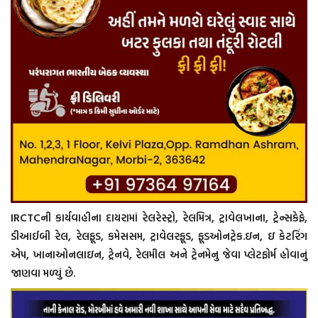
IRCTCની કાર્યવાહીના દાયરામાં રેલરેસ્ટ્રો, રેલમિત્ર, ટ્રાવેલખાના, ટ્રેન્સકેફે,
ડીઆઈબી રેલ, રેલફૂડ, કમેસસમ, ટ્રાવેલરફૂડ, ફૂડઓનટ્રેક.ઇન, ઇ કેટરિંગ
એપ, ખાનાઓનલાઇન, ટ્રેનવે, રેલમીલ અને ટ્રેનમેનુ જેવા પ્લેટફોર્મ હોવાનું
જાણવા મળ્યું છે.