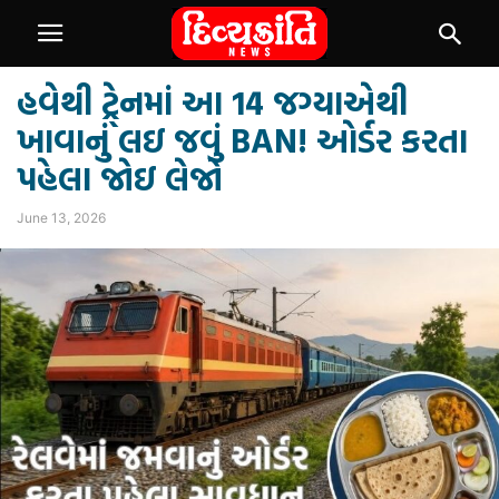
હવેથી ટ્રે્નમાં આ 14 જગ્યાએથી
ખાવાનું લઇ જવું BAN! ઓર્ડર કરતા
પહેલા જોઇ લેજો
June 13, 2026