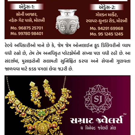
રેલ્વે અધિકારીઓ માને છે કે, જેમ જેમ ઓનલાઈન ફૂડ ડિલિવરીનો વ્યાપ
વધી રહ્યો છે, તેમ તેમ અનધિકૃત પ્લેટફોર્મની સંખ્યા પણ વધી રહી છે. આ
સંદર્ભમાં, મુસાફરોની સલામતી સુનિશ્ચિત કરવા અને સેવાની ગુણવત્તા
જાળવવા માટે કડક પગલાં લેવા જરૂરી છે.