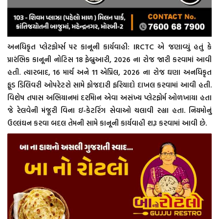
અનધિકૃત પ્લેટફોર્મ્સ પર કાનૂની કાર્યવાહી: IRCTC એ જણાવ્યું હતું કે
પ્રારંભિક કાનૂની નોટિસ 18 ફેબ્રુઆરી, 2026 ના રોજ જારી કરવામાં આવી
હતી. ત્યારબાદ, 16 માર્ચ અને 11 એપ્રિલ, 2026 ના રોજ ઘણા અનધિકૃત
ફૂડ ડિલિવરી ઓપરેટરો સામે ફોજદારી ફરિયાદો દાખલ કરવામાં આવી હતી.
વિશેષ તપાસ અભિયાનમાં દરમિાન એવા અસંખ્ય પ્લેટફોર્મ ઓળખાયા હતા
જે રેલવેની મંજૂરી વિના ઇ-કેટરિંગ સેવાઓ ચલાવી રહ્યા હતા. નિયમોનું
ઉલ્લંઘન કરવા બદલ તેમની સામે કાનૂની કાર્યવાહી શરૂ કરવામાં આવી છે.