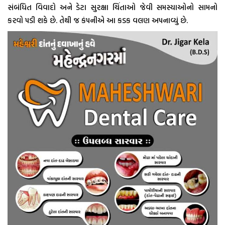
સંબંધિત વિવાદો અને ડેટા સુરક્ષા ચિંતાઓ જેવી સમસ્યાઓનો સામનો
કરવો પડી શકે છે. તેથી જ કંપનીએ આ કડક વલણ અપનાવ્યું છે.