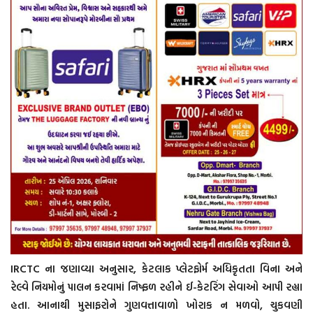
IRCTC ના જણાવ્યા અનુસાર, કેટલાક પ્લેટફોર્મ અધિકૃતતા વિના અને
રેલ્વે નિયમોનું પાલન કરવામાં નિષ્ફળ રહીને ઈ-કેટરિંગ સેવાઓ આપી રહ્યા
હતા. આનાથી મુસાફરોને ગુણવત્તાવાળો ખોરાક ન મળવો, ચુકવણી