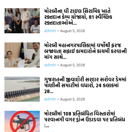
મોરબીના વી ટાઇલ સિરામિક ખાતે
રક્તદાન કેમ્પ યોજાયો, 81 સ્વૈચ્છિક
રક્તદાતાઓએ...
admin
-
August 5, 2026
મોરબી મહાનગરપાલિકામાં વર્ષોથી ફરજ
બજાવતા સફાઈ કામદારોને કાયમી કરવાની
માંગ સાથે...
admin
-
August 5, 2026
ગુજરાતની જીવાદોરી સરદાર સરોવર ડેમમાં
પાણીની સપાટીમાં વધારો, 24 કલાકમાં
28...
admin
-
August 5, 2026
મોરબીમાં 108 પ્રતિબંધિત વિસ્તારોમાં
પરવાનગી વગર ડ્રોન ઉડાડવા પર પ્રતિબંધ
:...