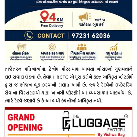
તાજેતરના મહિનાઓમાં, ટ્રેનોમાં પીરસવામાં આવતા ખોરાકની ગુણવત્તાને
લઇ સવાલ ઉઠ્યા છે. તેવામાં IRCTC એ મુસાફરોને ફક્ત અધિકૃત પ્લેટફોર્મ
દ્વારા જ ભોજન બુક કરવાની સલાહ આપી છે. જ્યારે રેલ્વેની ઇ-કેટરિંગ
સેવાના વિસ્તરણથી ઘણા ખાનગી પ્લેટફોર્મ આ વ્યવસાયમાં આકર્ષાયા છે,
ત્યારે રેલ્વે જણાવે છે કે આ બધી કંપનીઓ અધિકૃત નથી.