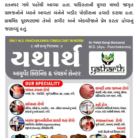
રતનપર ગામે પહોંચી આવ્યા હતા. પાકિસ્તાની યુગલ મામલે જાગૃત
ગ્રામજનોને ધ્યાને આવતાં બંનેને ખડીર પોલીસના હવાલે કરાયા હતા.
પ્રાથમિક પૂછપરછમાં તેઓ સગીર અને એકબીજાને પ્રેમ કરતા હોવાનું
જણાવ્યું હતું.