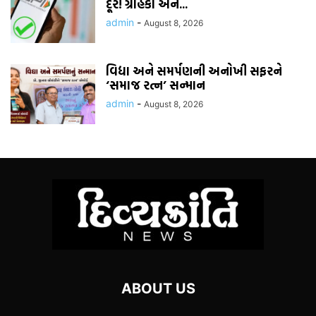
દૂર! ગ્રાહકો અને...
admin
-
August 8, 2026
વિદ્યા અને સમર્પણની અનોખી સફરને
‘સમાજ રત્ન’ સન્માન
admin
-
August 8, 2026
ABOUT US