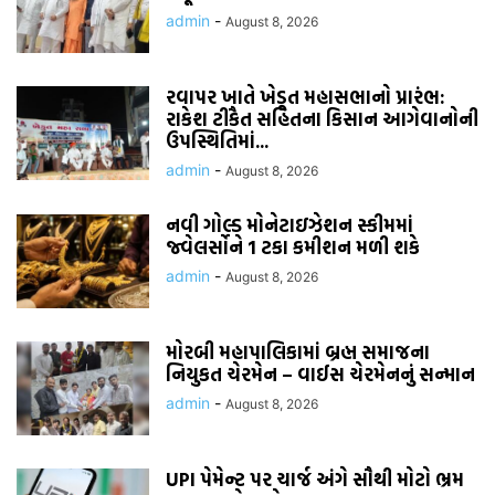
admin
-
August 8, 2026
રવાપર ખાતે ખેડૂત મહાસભાનો પ્રારંભ:
રાકેશ ટીકૈત સહિતના કિસાન આગેવાનોની
ઉપસ્થિતિમાં...
admin
-
August 8, 2026
નવી ગોલ્ડ મોનેટાઇઝેશન સ્કીમમાં
જ્વેલર્સોને 1 ટકા કમીશન મળી શકે
admin
-
August 8, 2026
મોરબી મહાપાલિકામાં બ્રહ્મ સમાજના
નિયુકત ચેરમેન – વાઈસ ચેરમેનનું સન્માન
admin
-
August 8, 2026
UPI પેમેન્ટ પર ચાર્જ અંગે સૌથી મોટો ભ્રમ