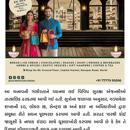
આ બનાવની ગંભીરતાને ધ્યાનમાં લઈ વિવિધ સુરક્ષા એજન્સીઓ
તાત્કાલિક હરકતમાં આવી ગઈ હતી. સુત્રોના જણાવ્યા અનુસાર, ઝડપાયેલા
શખ્સની SG, લોકલ IB, સેન્ટ્રલ IB અને BSF ના અધિકારીઓ દ્વારા
સંયુક્ત રીતે સઘન પૂછપરછ કરવામાં આવી હતી. સરહદ પારથી કોઈ
જાસૂસી કે નાપાક ઈરાદા સાથે ઘૂસણખોરી કરવામાં આવી છે કે કેમ તે
દિશામાં ઝીણવટભરી તપાસ હાથ ધરવામાં આવી હતી.