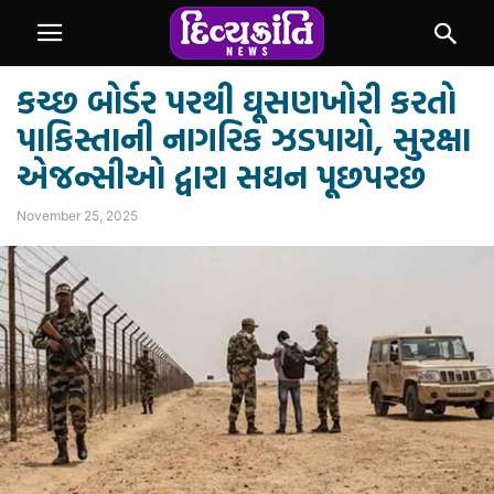
કચ્છ બોર્ડર પરથી ઘૂસણખોરી કરતો
પાકિસ્તાની નાગરિક ઝડપાયો, સુરક્ષા
એજન્સીઓ દ્વારા સઘન પૂછપરછ
November 25, 2025