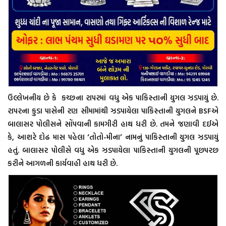
ઉલ્લેખનીય છે કે કચ્છના રાપરમાં વધુ એક પાકિસ્તાની યુગલ ઝડપાયું છે.
રાપરના કુડા પાસેની રણ સીમામાંથી ઝડપાયેલા પાકિસ્તાની યુગલને BSFએ
બાલાસર પોલીસને સોંપવાની કામગીરી હાથ ધરી છે. તમને જણાવી દઈએ
કે, આશરે દોઢ માસ પહેલા ‘તોતો-મીના’ નામનું પાકિસ્તાની યુગલ ઝડપાયું
હતું. બાલાસર પોલીસે વધુ એક ઝડપાયેલા પાકિસ્તાની યુગલની પૂછપરછ
કરીને આગળની કાર્યવાહી હાથ ધરી છે.