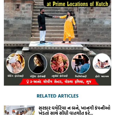
RELATED ARTICLES
સરકાર વચેટિયા ન બને, ખાનગી કંપનીઓ
ખેડૂતો સાથે સીધી વાતચીત કરે...