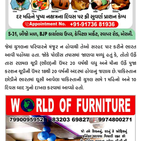
જેમાં યુગલના પરિવારને મંજૂર ન હોવાથી તેઓ સરહદ પાર કરીને ભારત
આવી પહોંચ્યા હતા. જોકે પોલીસ તપાસમાં જાણવા મળ્યું હતું કે, તોતો ઉર્ફે
તારા રણમલ ચૂડી (ભીલ)ની ઉંમર 20 વર્ષથી વધુ અને મીના ઉર્ફે પુજા
કરશન ચૂડીની ઉંમર 18થી 20 વર્ષની અંદરમાં હોવાનું જણાય છે. પાકિસ્તાન
છોડીને ભારતમાં ઘૂસી આવેલા પાકિસ્તાની યુગલ સામે 1 મહિનો અને 10
દિવસ બાદ ગુનો દાખલ કરવામાં આવ્યો હતો.