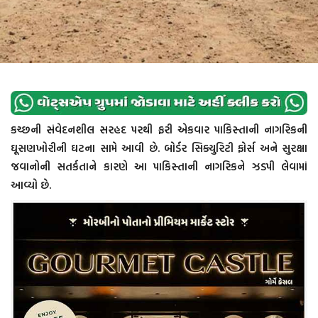
કચ્છની સંવેદનશીલ સરહદ પરથી ફરી એકવાર પાકિસ્તાની નાગરિકની
ઘૂસણખોરીની ઘટના સામે આવી છે. બોર્ડર સિક્યુરિટી ફોર્સ અને સુરક્ષા
જવાનોની સતર્કતાને કારણે આ પાકિસ્તાની નાગરિકને ઝડપી લેવામાં
આવ્યો છે.