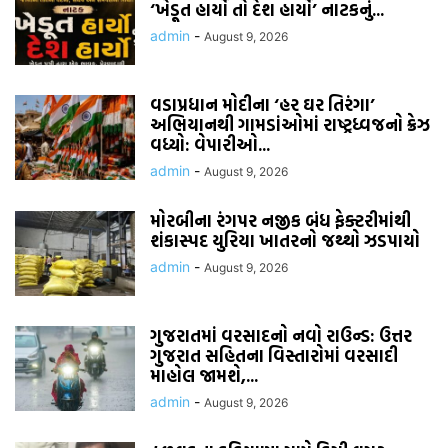
‘ખેડૂત હાર્યો તો દેશ હાર્યો’ નાટકનું...
admin
-
August 9, 2026
વડાપ્રધાન મોદીના ‘હર ઘર તિરંગા’
અભિયાનથી ગામડાંઓમાં રાષ્ટ્રધ્વજનો ક્રેઝ
વધ્યો: વેપારીઓ...
admin
-
August 9, 2026
મોરબીના રંગપર નજીક બંધ ફેક્ટરીમાંથી
શંકાસ્પદ યુરિયા ખાતરનો જથ્થો ઝડપાયો
admin
-
August 9, 2026
ગુજરાતમાં વરસાદનો નવો રાઉન્ડ: ઉત્તર
ગુજરાત સહિતના વિસ્તારોમાં વરસાદી
માહોલ જામશે,...
admin
-
August 9, 2026