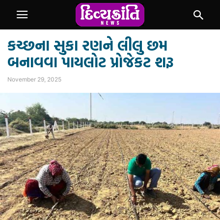
કચ્છના સુકા રણને લીલુ છમ
બનાવવા પાયલોટ પ્રોજેકટ શરૂ
November 29, 2025