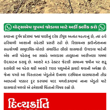
કચ્છના દુર્ગમ પ્રદેશમાં જ્યાં પાણીનું દરેક ટીપુંય અત્યંત મહત્વનું છે, ત્યાં હવે
હરિયાળી આશાની લહેરકી પ્રસરી રહી છે. રિલાયન્સ ફાઉન્ડેશનના
સહયોગથી સામુદાયિક-ધોરણે સંચાલિત લીલો ઘાસચારો ઉગાડવા માટેની
એક નવી પહેલનું આ સપ્તાહે અબડાસા તાલુકાના આરીખણા ગામમાં
ઉદ્દઘાટન કરાયું છે. આશરે 4.5 હેક્ટર જેટલી સામાન્ય જમીન પર શરૂૂ
કરાયેલી આ પહેલ થકી આશરે 1100 પશુઓને ફાયદો થવાની અપેક્ષા છે.
જેના પગલે આ વિસ્તારના ખેડૂતોને ઉનાળા દરમિયાન ઘાસચારાની તીવ્ર
અછતનો પડકાર દૂર કરવામાં મદદ મળશે.કચ્છમાં નાના ખેડૂતો માટે
ઘાસચારો મળવો એ હંમેશાથી ચિંતાનો વિષય રહ્યો છે.