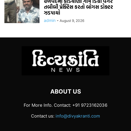
હળવદના કડિયાણા ગામે ડિગ્રી વગર
તબીબી પ્રેક્ટિસ કરતો બોગસ ડોક્ટર
ઝડપાયો
admin
-
August 9, 2026
ABOUT US
For More Info. Contact: +91 9723162036
Contact us:
info@divyakranti.com