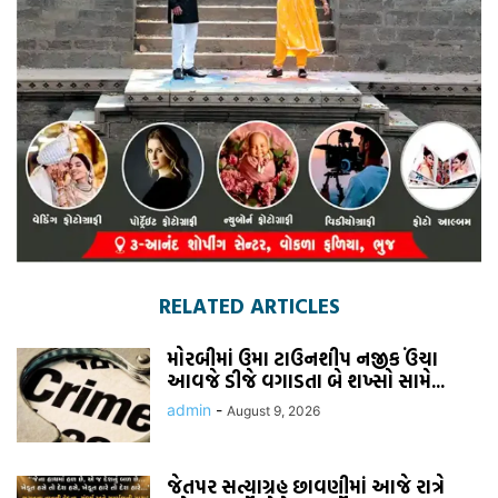
RELATED ARTICLES
મોરબીમાં ઉમા ટાઉનશીપ નજીક ઉંચા
આવજે ડીજે વગાડતા બે શખ્સો સામે...
admin
-
August 9, 2026
જેતપર સત્યાગ્રહ છાવણીમાં આજે રાત્રે