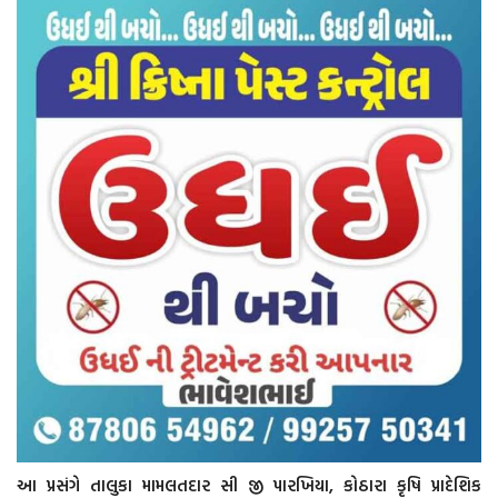
આ પ્રસંગે તાલુકા મામલતદાર સી જી પારખિયા, કોઠારા કૃષિ પ્રાદેશિક