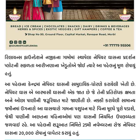
રિલાયન્સ ફાઉન્ડેશને નજીકના ગામોમાં સ્થાપેલા નેપિયર ઘાસના પ્રદર્શન
પ્લોટની સફળતા આરીખણાના ખેડૂતોએ જોઈ ત્યારે આ પહેલનું મૂળ રોપાયું
હતું.
આ પહેલના કેન્દ્રમાં નેપિયર ઘાસની સામુદાયિક-ધોરણે કરાયેલી ખેતી છે.
નેપિયર ઘાસ એ બારમાસી ઘાસની એક જાત છે જે તેની પ્રતિરોધક ક્ષમતા
અને ઓછા પાણીની જરૂૂરિયાત માટે જાણીતી છે. નક્કી કરાયેલી સામાન્ય
જમીનમાં ઉગનારો આ ઘાસચારો ગામના પશુધન માટે વિના મૂલ્યે પૂરો પડાશે,
જેથી પાણીની અછતના મહિનાઓમાં પણ ઘાસની નિયમિત ઉપલબ્ધતા
જળવાઈ રહે. આ પહેલની શરૂૂઆત નિમિત્તે 25મી નવેમ્બરના રોજ નેપિયર
ઘાસના 20,000 રોપાનું વાવેતર કરાયું હતું.