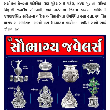
સંશોધન કેન્દ્રના પ્રાદેશિક વડા મુકેશભાઈ પટેલ, KVK મુંદ્રાના વરિષ્ઠ
વિજ્ઞાની જયદીપ ગોસ્વામી, અને નરેગાના જિલ્લા કાર્યક્રમ અધિકારી
જયરાજસિંહ સહિતના વરિષ્ઠ અધિકારીગણ ઉપસ્થિત રહ્યા હતા. સ્થાનિક
ઘાસચારા સમિતિના સભ્યો પણ ઉદ્દઘાટન કાર્યક્રમમાં અધિકારીઓ સાથે
જોડાયા હતા.