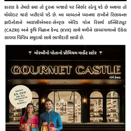
કારણ કે તેમણે ક્યાં તો દૂરના બજારો પર નિર્ભર રહેવું પડે છે અથવા તો
મોંઘોદાટ ચારો ખરીદવો પડે છે. આ બાબતને ધ્યાનમાં રાખીને રિલાયન્સ
ફાઉન્ડેશને આઇસીએઆર-સેન્ટ્રલ એરિડ ઝોન રિસર્ચ ઇન્સ્ટિટ્યૂટ
(CAZRI) અને કૃષિ વિજ્ઞાન કેન્દ્ર (KVK) સાથે મળીને લાંબાગાળાનો ઉકેલ
લાવવા વિવિધ સમુદાયો સાથે ભાગીદારી સાધી છે.