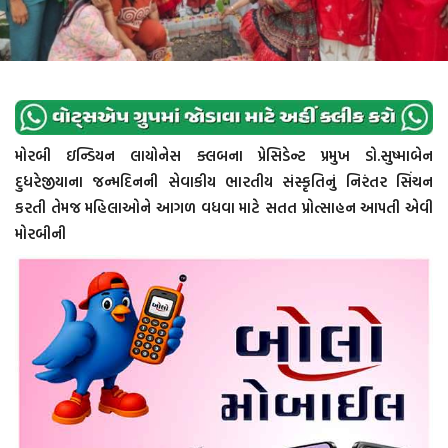
મોરબી ઇન્ડિયન લાયોનેસ ક્લબના પ્રેસિડેન્ટ પ્રમુખ ડો.સુષ્માબેન
દુધરેજીયાના જન્મદિનની સેવાકીય ભારતીય સંસ્કૃતિનું નિરંતર સિંચન
કરતી તેમજ મહિલાઓને આગળ વધવા માટે સતત પ્રોત્સાહન આપતી એવી
મોરબીની