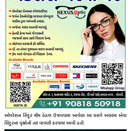
ઓપરેશન સિંદૂર થીમ હેઠળ ઉજવવામાં આવેલા આ પ્રસંગે અલભ્ય એવા
સિંદૂરના વૃક્ષોની ત્યાં વાવણી કરવામાં આવી હતી.