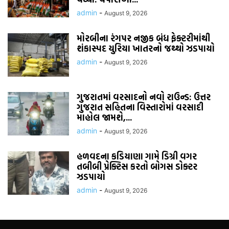
admin
-
August 9, 2026
મોરબીના રંગપર નજીક બંધ ફેક્ટરીમાંથી
શંકાસ્પદ યુરિયા ખાતરનો જથ્થો ઝડપાયો
admin
-
August 9, 2026
ગુજરાતમાં વરસાદનો નવો રાઉન્ડ: ઉત્તર
ગુજરાત સહિતના વિસ્તારોમાં વરસાદી
માહોલ જામશે,...
admin
-
August 9, 2026
હળવદના કડિયાણા ગામે ડિગ્રી વગર
તબીબી પ્રેક્ટિસ કરતો બોગસ ડોક્ટર
ઝડપાયો
admin
-
August 9, 2026