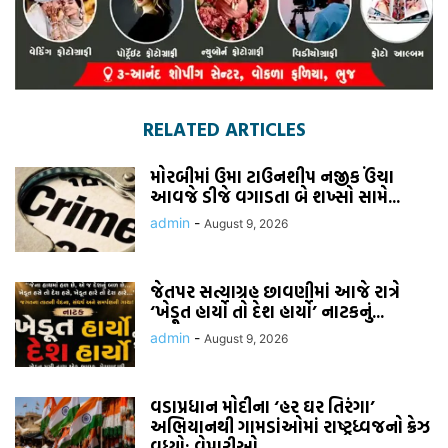
RELATED ARTICLES
મોરબીમાં ઉમા ટાઉનશીપ નજીક ઉંચા
આવજે ડીજે વગાડતા બે શખ્સો સામે...
admin
-
August 9, 2026
જેતપર સત્યાગ્રહ છાવણીમાં આજે રાત્રે
‘ખેડૂત હાર્યો તો દેશ હાર્યો’ નાટકનું...
admin
-
August 9, 2026
વડાપ્રધાન મોદીના ‘હર ઘર તિરંગા’
અભિયાનથી ગામડાંઓમાં રાષ્ટ્રધ્વજનો ક્રેઝ
વધ્યો: વેપારીઓ...