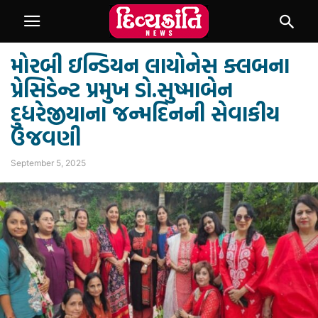
મોરબી ઇન્ડિયન લાયોનેસ ક્લબના
પ્રેસિડેન્ટ પ્રમુખ ડો.સુષ્માબેન
દુધરેજીયાના જન્મદિનની સેવાકીય
ઉજવણી
September 5, 2025