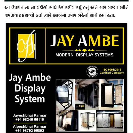
આ ઉપરાંત ત્યાંના વડીલો સાથે કેક કટીંગ કર્યું હતું અને રાસ ગરબા રમીને
જમણવાર કરાવ્યો હતો.ત્યારે ક્લબના તમામ બહેનો સાથે રહ્યા હતા.