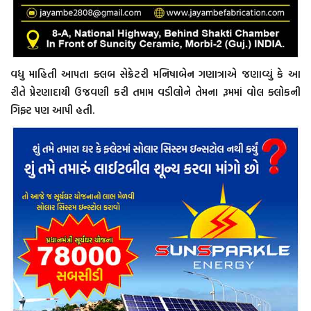
વધુ માહિતી આપતા ક્લબ સેક્રેટરી મનિષાબેન ગણાત્રાએ જણાવ્યું કે આ
રીતે પ્રેરણાદાયી ઉજવણી કરી તમામ વડીલોને તેમના રૂમમાં વોલ ક્લોકની
ગિફ્ટ પણ આપી હતી.