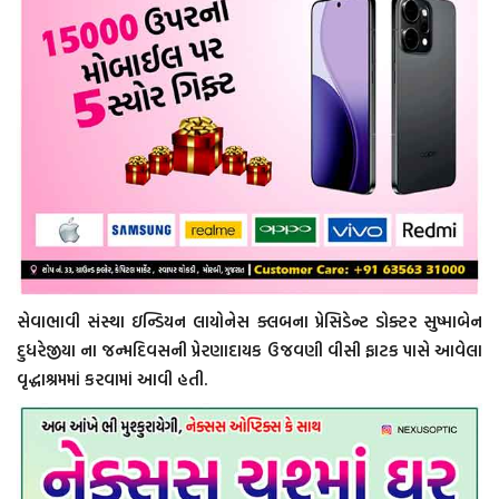
સેવાભાવી સંસ્થા ઇન્ડિયન લાયોનેસ ક્લબના પ્રેસિડેન્ટ ડોક્ટર સુષ્માબેન
દુધરેજીયા ના જન્મદિવસની પ્રેરણાદાયક ઉજવણી વીસી ફાટક પાસે આવેલા
વૃદ્ધાશ્રમમાં કરવામાં આવી હતી.