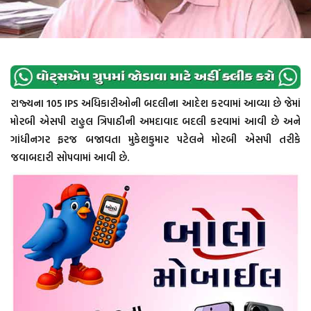
રાજ્યના 105 IPS અધિકારીઓની બદલીના આદેશ કરવામાં આવ્યા છે જેમાં
મોરબી એસપી રાહુલ ત્રિપાઠીની અમદાવાદ બદલી કરવામાં આવી છે અને
ગાંધીનગર ફરજ બજાવતા મુકેશકુમાર પટેલને મોરબી એસપી તરીકે
જવાબદારી સોપવામાં આવી છે.