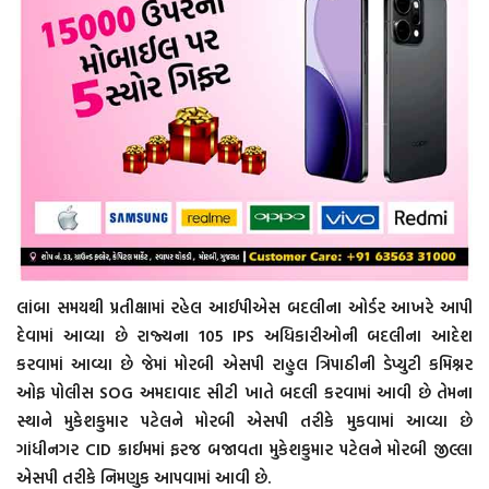
લાંબા સમયથી પ્રતીક્ષામાં રહેલ આઈપીએસ બદલીના ઓર્ડર આખરે આપી
દેવામાં આવ્યા છે રાજ્યના 105 IPS અધિકારીઓની બદલીના આદેશ
કરવામાં આવ્યા છે જેમાં મોરબી એસપી રાહુલ ત્રિપાઠીની ડેપ્યુટી કમિશ્નર
ઓફ પોલીસ SOG અમદાવાદ સીટી ખાતે બદલી કરવામાં આવી છે તેમના
સ્થાને મુકેશકુમાર પટેલને મોરબી એસપી તરીકે મુકવામાં આવ્યા છે
ગાંધીનગર CID ક્રાઈમમાં ફરજ બજાવતા મુકેશકુમાર પટેલને મોરબી જીલ્લા
એસપી તરીકે નિમણુક આપવામાં આવી છે.