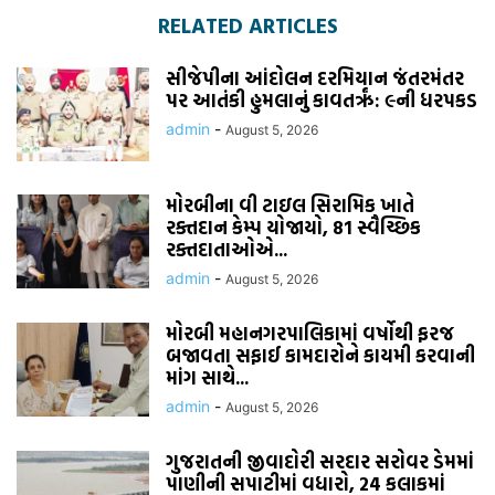
RELATED ARTICLES
સીજેપીના આંદોલન દરમિયાન જંતરમંતર
પર આતંકી હુમલાનું કાવતરૃં: ૯ની ધરપકડ
admin
-
August 5, 2026
મોરબીના વી ટાઇલ સિરામિક ખાતે
રક્તદાન કેમ્પ યોજાયો, 81 સ્વૈચ્છિક
રક્તદાતાઓએ...
admin
-
August 5, 2026
મોરબી મહાનગરપાલિકામાં વર્ષોથી ફરજ
બજાવતા સફાઈ કામદારોને કાયમી કરવાની
માંગ સાથે...
admin
-
August 5, 2026
ગુજરાતની જીવાદોરી સરદાર સરોવર ડેમમાં
પાણીની સપાટીમાં વધારો, 24 કલાકમાં