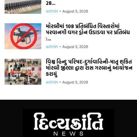
28...
admin
-
August 5, 2026
મોરબીમાં 108 પ્રતિબંધિત વિસ્તારોમાં
પરવાનગી વગર ડ્રોન ઉડાડવા પર પ્રતિબંધ
:...
admin
-
August 5, 2026
વિશ્વ હિન્દુ પરિષદ-દુર્ગાવાહિની-માતૃ શકિત
મોરબી જીલ્લા દ્વારા રાસ ગરબાનું આયોજન
કરાયું
admin
-
August 5, 2026