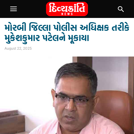
મોરબી જિલ્લા પોલીસ અધિક્ષક તરીકે
મુકેશકુમાર પટેલને મૂકાયા
August 22, 2025