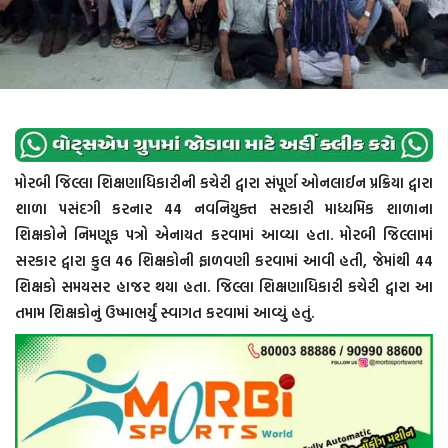
મોરબી જિલ્લા શિક્ષણાધિકારીની કચેરી દ્વારા સંપૂર્ણ ઓનલાઈન પ્રક્રિયા દ્વારા
શાળા પસંદગી કરનાર 44 નવનિયુક્ત સરકારી માધ્યમિક શાળાના
શિક્ષકોને નિમણૂક પત્રો એનાયત કરવામાં આવ્યા હતા. મોરબી જિલ્લામાં
સરકાર દ્વારા કુલ 46 શિક્ષકોની ફાળવણી કરવામાં આવી હતી, જેમાંથી 44
શિક્ષકો સમયસર હાજર થયા હતા. જિલ્લા શિક્ષણાધિકારી કચેરી દ્વારા આ
તમામ શિક્ષકોનું ઉષ્માભર્યું સ્વાગત કરવામાં આવ્યું હતું.