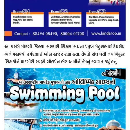
આ પ્રસંગે મોરબી જિલ્લા સરકારી શિક્ષક સંઘના પ્રમુખ મેહુલભાઈ દેથરીયા
અને મહામંત્રી હર્ષદભાઈ બોડા હાજર રહ્યા હતા. તેમણે સંઘ વતી નવનિયુક્ત
શિક્ષકોને યાદગીરી સ્વરૂપે બોલપેન ભેટ આપીને તેમનું સ્વાગત કર્યું હતું.