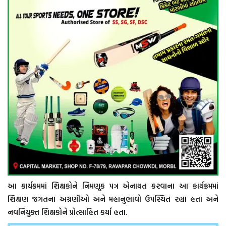
આ કાર્યક્રમમાં શિક્ષકોને નિમણૂક પત્ર એનાયત કરવાના આ કાર્યક્રમમાં
શિક્ષણ જગતના અગ્રણીઓ અને મહાનુભાવો ઉપસ્થિત રહ્યા હતા અને
નવનિયુક્ત શિક્ષકોને પ્રોત્સાહિત કર્યા હતા.