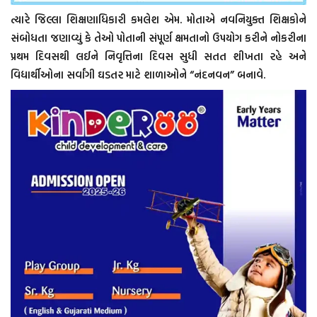
ત્યારે જિલ્લા શિક્ષણાધિકારી કમલેશ એમ. મોતાએ નવનિયુક્ત શિક્ષકોને
સંબોધતા જણાવ્યું કે તેઓ પોતાની સંપૂર્ણ ક્ષમતાનો ઉપયોગ કરીને નોકરીના
પ્રથમ દિવસથી લઈને નિવૃત્તિના દિવસ સુધી સતત શીખતા રહે અને
વિદ્યાર્થીઓના સર્વાંગી ઘડતર માટે શાળાઓને “નંદનવન” બનાવે.