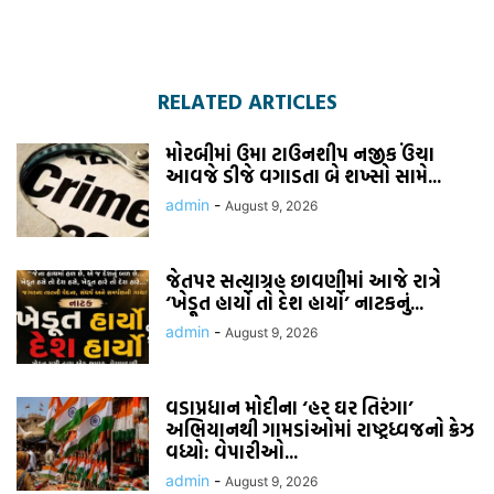
RELATED ARTICLES
મોરબીમાં ઉમા ટાઉનશીપ નજીક ઉંચા
આવજે ડીજે વગાડતા બે શખ્સો સામે...
admin
-
August 9, 2026
જેતપર સત્યાગ્રહ છાવણીમાં આજે રાત્રે
‘ખેડૂત હાર્યો તો દેશ હાર્યો’ નાટકનું...
admin
-
August 9, 2026
વડાપ્રધાન મોદીના ‘હર ઘર તિરંગા’
અભિયાનથી ગામડાંઓમાં રાષ્ટ્રધ્વજનો ક્રેઝ
વધ્યો: વેપારીઓ...
admin
-
August 9, 2026