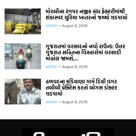
મોરબીના રંગપર નજીક બંધ ફેક્ટરીમાંથી
શંકાસ્પદ યુરિયા ખાતરનો જથ્થો ઝડપાયો
admin
-
August 9, 2026
ગુજરાતમાં વરસાદનો નવો રાઉન્ડ: ઉત્તર
ગુજરાત સહિતના વિસ્તારોમાં વરસાદી
માહોલ જામશે,...
admin
-
August 9, 2026
હળવદના કડિયાણા ગામે ડિગ્રી વગર
તબીબી પ્રેક્ટિસ કરતો બોગસ ડોક્ટર
ઝડપાયો
admin
-
August 9, 2026