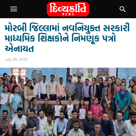
મોરબી જિલ્લામાં નવનિયુક્ત સરકારી
માધ્યમિક શિક્ષકોને નિમણૂક પત્રો
એનાયત
July 26, 2025