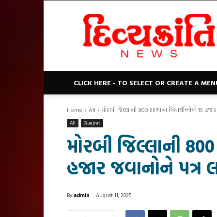
Divyakranti
News
CLICK HERE - TO SELECT OR CREATE A MEN
Home
All
મોરબી જિલ્લાની 800 શાળાના વિદ્યાર્થીઓએ 15 હજાર 
All
Guajrat
મોરબી જિલ્લાની 800
હજાર જવાનોને પત્ર લ
By
admin
August 11, 2025