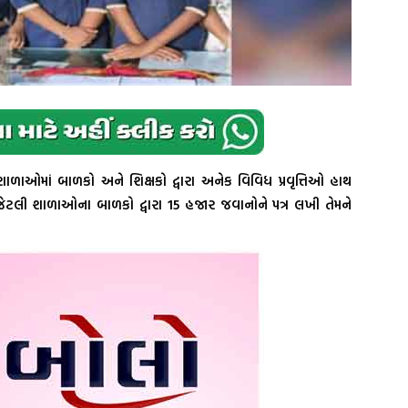
ળાઓમાં બાળકો અને શિક્ષકો દ્વારા અનેક વિવિધ પ્રવૃત્તિઓ હાથ
જેટલી શાળાઓના બાળકો દ્વારા 15 હજાર જવાનોને પત્ર લખી તેમને