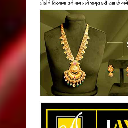
લોકોને તિરંગાના તને માન પ્રત્યે જાગૃત કરી રહ્યા છે અ