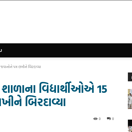
U
જવાનોને પત્ર લખીને બિરદાવ્યા
 શાળાના વિદ્યાર્થીઓએ 15
ખીને બિરદાવ્યા
0
0