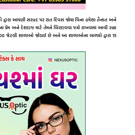
કો દ્વારા આપણી સરહદ પર રાત દિવસ જોયા વિના હંમેશા તૈનાત અને
યેના પ્રેમ અને દેશદાઝ માટે તેમને બિરદાવવા પત્રો લખવામાં આવી રહ્યા
આશરે 800 જેટલી શાળાઓ જોડાઈ છે અને આ શાળાઓના બાળકો દ્વારા 15