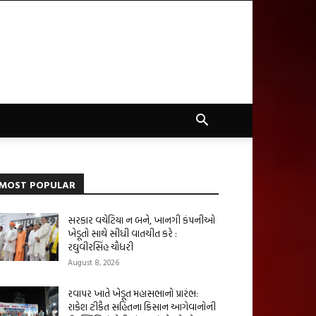
MOST POPULAR
સરકાર વચેટિયા ન બને, ખાનગી કંપનીઓ
ખેડૂતો સાથે સીધી વાતચીત કરે :
રઘુવીરસિંહ ચૌધરી
August 8, 2026
રવાપર ખાતે ખેડૂત મહાસભાનો પ્રારંભ:
રાકેશ ટીકૈત સહિતના કિસાન આગેવાનોની