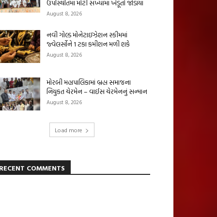
ઉપસ્થિતિમાં મોટી સંખ્યામાં ખેડૂતો જોડાયા
August 8, 2026
નવી ગોલ્ડ મોનેટાઇઝેશન સ્કીમમાં
જ્વેલર્સોને 1 ટકા કમીશન મળી શકે
August 8, 2026
મોરબી મહાપાલિકામાં બ્રહ્મ સમાજના
નિયુકત ચેરમેન – વાઈસ ચેરમેનનું સન્માન
August 8, 2026
Load more
RECENT COMMENTS