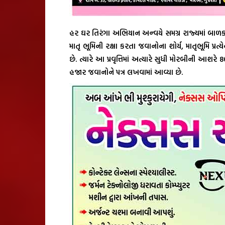
હર ઘર તિરંગા અભિયાન અન્વયે સમગ્ર રાજ્યમાં બાળ
માતૃ ભૂમિની રક્ષા કરતા જવાનોના શોર્ય, માતૃભૂમિ પ્રત્
છે. ત્યારે આ પ્રવૃત્તિમાં અત્યારે સુધી મોરબીની 
હજાર જવાનોને પત્ર લખવામાં આવ્યા છે.