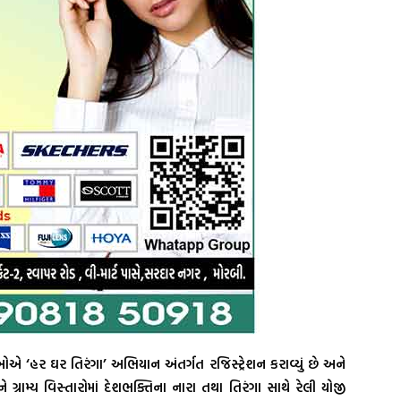
‘હર ઘર તિરંગા’ અભિયાન અંતર્ગત રજિસ્ટ્રેશન કરાવ્યું છે અને
્રામ્ય વિસ્તારોમાં દેશભક્તિના નારા તથા તિરંગા સાથે રેલી યોજી