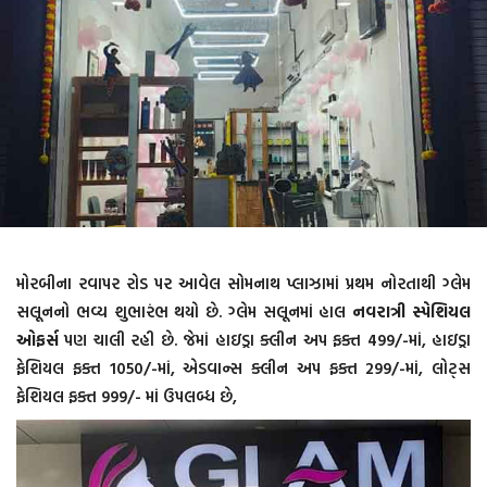
મોરબીના રવાપર રોડ પર આવેલ સોમનાથ પ્લાઝામાં પ્રથમ નોરતાથી ગ્લેમ
સલૂનનો ભવ્ય શુભારંભ થયો છે. ગ્લેમ સલૂનમાં હાલ
નવરાત્રી સ્પેશિયલ
ઓફર્સ
પણ ચાલી રહી છે. જેમાં હાઇડ્રા ક્લીન અપ ફક્ત 499/-માં, હાઇડ્રા
ફેશિયલ ફક્ત 1050/-માં, એડવાન્સ ક્લીન અપ ફક્ત 299/-માં, લોટ્સ
ફેશિયલ ફક્ત 999/- માં ઉપલબ્ધ છે,