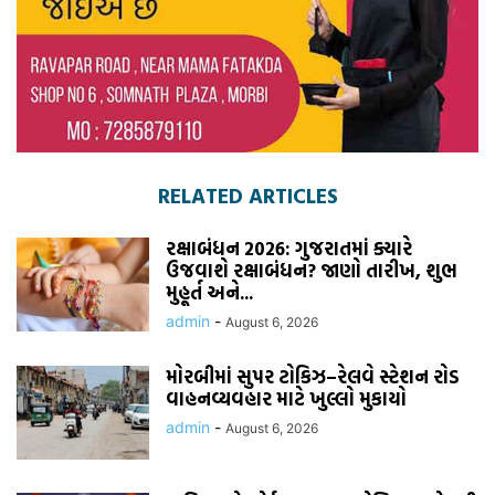
RELATED ARTICLES
રક્ષાબંધન 2026: ગુજરાતમાં ક્યારે
ઉજવાશે રક્ષાબંધન? જાણો તારીખ, શુભ
મુહૂર્ત અને...
admin
-
August 6, 2026
મોરબીમાં સુપર ટોકિઝ–રેલવે સ્ટેશન રોડ
વાહનવ્યવહાર માટે ખુલ્લો મુકાયો
admin
-
August 6, 2026