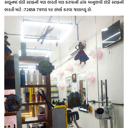
સલૂનમાં લેડી સ્ટાફની પણ ભરતી પણ કરવાની હોય અનુભવી લેડી સ્ટાફની
ભરતી માટે :72858 79110 પર સંપર્ક કરવા જણાવ્યું છે.