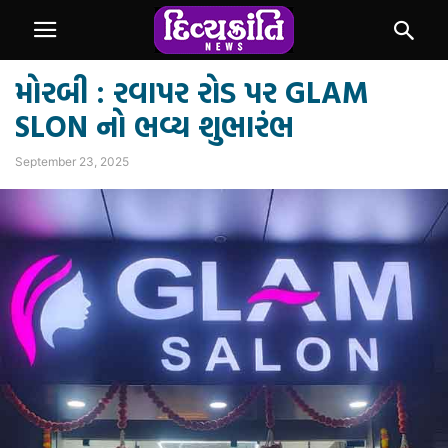
મોરબી : રવાપર રોડ પર GLAM
SLON નો ભવ્ય શુભારંભ
September 23, 2025