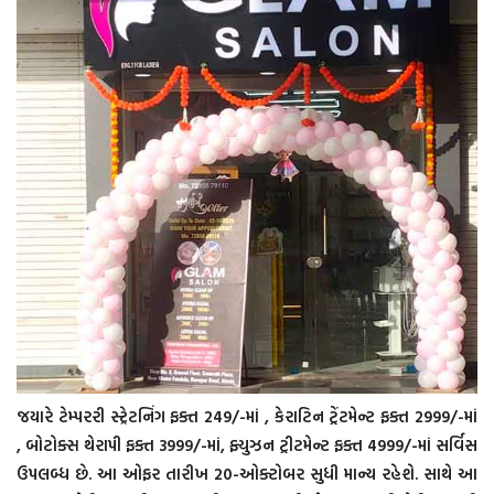
જયારે ટેમ્પરરી સ્ટ્રેટનિંગ ફક્ત 249/-માં , કેરાટિન ટ્રેંટમેન્ટ ફક્ત 2999/-માં
, બોટોક્સ થેરાપી ફક્ત 3999/-માં, ફ્યુઝન ટ્રીટમેન્ટ ફક્ત 4999/-માં સર્વિસ
ઉપલબ્ધ છે. આ ઓફર તારીખ 20-ઓક્ટોબર સુધી માન્ય રહેશે. સાથે આ