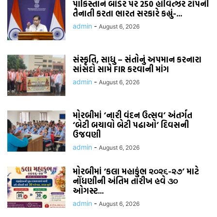
પાકિસ્તાને બોર્ડર પર 250 હોવિત્ઝર ટોપની
તૈનાતી કરતા ભારત સરકારે કહ્યું-...
admin
-
August 6, 2026
સંસ્કૃતિ, સાધુ – સંતોનું અપમાન કરનારા
સાંસદો સામે FIR કરવાની માંગ
admin
-
August 6, 2026
મોરબીમાં ‘નારી વંદન ઉત્સવ’ અંતર્ગત
‘બેટી બચાવો બેટી પઢાઓ’ દિવસની
ઉજવણી
admin
-
August 6, 2026
મોરબીમાં ‘કલા મહાકુંભ ૨૦૨૬-૨૭’ માટે
નોંધણીની અંતિમ તારીખ હવે ૩૦
ઓગસ્ટ...
admin
-
August 6, 2026