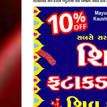
તાત્કાલિક સર્વે કરીને ખેડૂતોના પાક નિષ્ફળ ગયેલ 