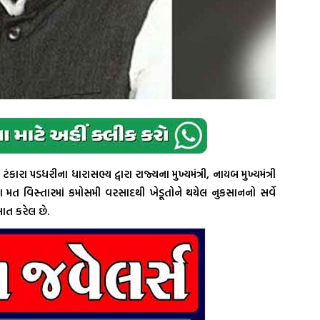
કારા પડધરીના ધારાસભ્ય દ્વારા રાજ્યના મુખ્યમંત્રી, નાયબ મુખ્યમંત્રી
ા મત વિસ્તારમાં કમોસમી વરસાદથી ખેડૂતોને થયેલ નુકસાનનો સર્વે
ત કરેલ છે.