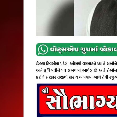
છેલ્લા દિવસોમાં પડેલા કમોસમી વરસાદને ધ્યાને રાખીને ટં
અને કૃષિ મંત્રીને પત્ર લખવામાં આવેલ છે અને તેઓન
કરીને સરકાર તરફથી સહાય આપવામાં આવે તેવી રજૂઆ