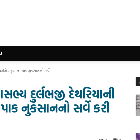
U
ંત્રીને રજુઆત : પાક નુકસાનનો સર્વે...
ાસભ્ય દુર્લભજી દેથરિયાની
: પાક નુકસાનનો સર્વે કરી