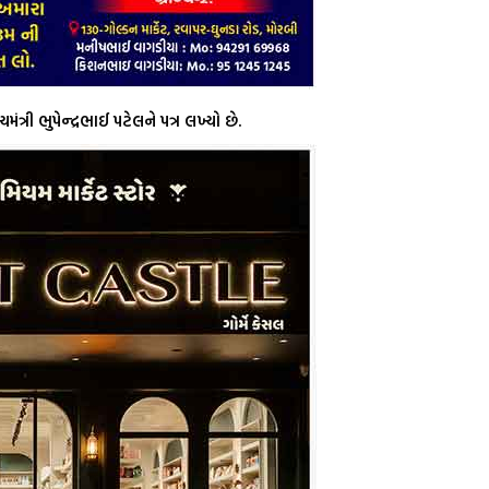
્રી ભુપેન્દ્રભાઈ પટેલને પત્ર લખ્યો છે.