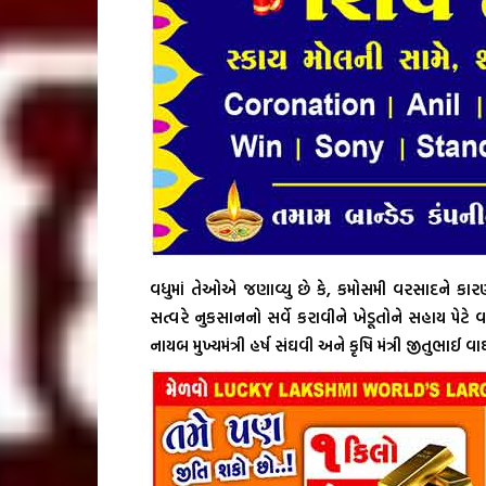
વધુમાં તેઓએ જણાવ્યુ છે કે, કમોસમી વરસાદને કારણે
સત્વરે નુકસાનનો સર્વે કરાવીને ખેડૂતોને સહાય પેટે
નાયબ મુખ્યમંત્રી હર્ષ સંઘવી અને કૃષિ મંત્રી જીતુભાઈ