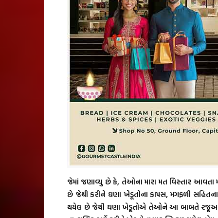
જેમાં જણાવ્યુ છે કે, તેઓના મારા મત વિસ્તાર આવતા 
છે જેથી કરીને ઘણા ખેડૂતોના કાપસ, મગફળી સહિતના 
થયેલ છે જેથી ઘણા ખેડૂતોએ તેઓને આ બાબતે રજૂઆત