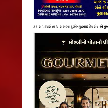
ટંકારા પડધરીના ધારાસભ્ય દુર્લભજીભાઈ દેથરીયાએ મુખ્યમંત