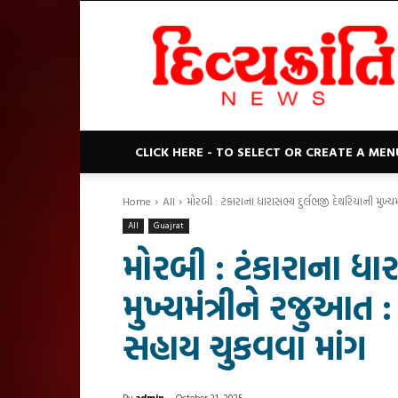
Divyakranti
News
CLICK HERE - TO SELECT OR CREATE A MEN
Home
All
મોરબી : ટંકારાના ધારાસભ્ય દુર્લભજી દેથરિયાની મુખ્યમ
All
Guajrat
મોરબી : ટંકારાના ધાર
મુખ્યમંત્રીને રજુઆત 
સહાય ચુકવવા માંગ
By
admin