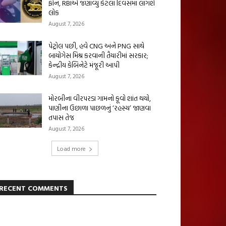
ફોન, RBIએ જણાવ્યું કેટલા દિવસમાં લાગશે
લોક
August 7, 2026
પેટ્રોલ પછી, હવે CNG અને PNG સાથે
બાયોગેસ મિશ્ર કરવાની તૈયારીમાં સરકાર;
કેન્દ્રીય કેબિનેટે મંજૂરી આપી
August 7, 2026
મોરબીના વીરપરડા ગામનો કૂવો શાંત થયો,
પાણીના ઉછાળા પાછળનું ‘રહસ્ય’ જાણવા
તપાસ તેજ
August 7, 2026
Load more
RECENT COMMENTS