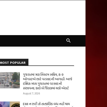
MOST POPULAR
ગુજરાતમાં ત્રણ સિસ્ટમ સક્રિય, 8-9
ઓગસ્ટએ ભારે વરસાદની આગાહી: આજે
દક્ષિણ-મધ્ય ગુજરાતમાં વરસાદની
સંભાવના; કાલે બે જિલ્લામાં યલો એલર્ટ
August 7, 2026
EMI ન ભરી તો તાત્કાલિક બંધ નહીં થાય