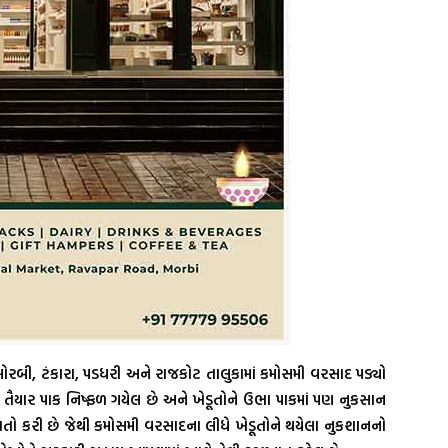
મોરબી, ટંકારા, પડધરી અને રાજકોટ તાલુકામાં કમોસમી વરસાદ પડ્યો
તૈયાર પાક નિષ્ફળ ગયેલ છે અને ખેડૂતોને ઉભા પાકમાં પણ નુકસાન
ો કરી છે જેથી કમોસમી વરસાદના લીધે ખેડૂતોને થયેલા નુકશાનનો