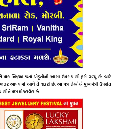
 પાક નિષ્ફળ જતાં ખેડૂતોની આશા ઉપર પાણી ફરી વળ્યું છે ત્યારે
 વળતર આપવામાં આવે તે જરૂરી છે. આ પત્ર તેઓએ મુખ્યમંત્રી ઉપરાંત
 વાઘાણીને પણ મોકલવેલ છે.