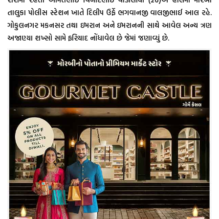
તાલુકા પોલીસ સ્ટેશન ખાતે દિલીપ ઉર્ફે ભગવાનજી વાલજીભાઈ આલ રહે.
ગોકુલનગર મકનસર તથા ઇમરાન અને ઇમરાનની સાથે આવેલ અન્ય ત્રણ
અજાણ્યા શખ્સો સામે ફરિયાદ નોંધાવેલ છે જેમાં જણાવ્યું છે.