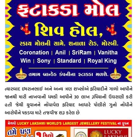
ત્યારબાદ ઇમરાનભાઈ અને અન્ય ત્રણ શખ્સોએ ફરિયાદીને ગાળો આપીને
જાનથી મારી નાખવાની ધમકી આપીને 30 લાખ રૂપિયાની ઉઘરાણી કરી
હતી જેથી યુવાનને નોંધાવેલ ફરિયાદ આધારે પોલીસે ગુનો નોંધીને
આરોપીને પકડવા માટે તજવીજ શરૂ કરેલ છે