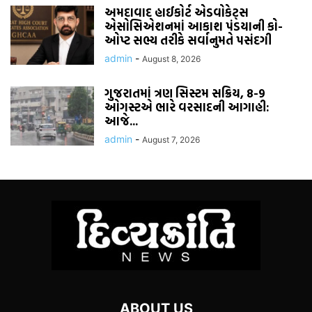
અમદાવાદ હાઈકોર્ટ એડવોકેટ્સ
એસોસિએશનમાં આકાશ પંડયાની કો-
ઓપ્ટ સભ્ય તરીકે સર્વાનુમતે પસંદગી
admin
-
August 8, 2026
ગુજરાતમાં ત્રણ સિસ્ટમ સક્રિય, 8-9
ઓગસ્ટએ ભારે વરસાદની આગાહી:
આજે...
admin
-
August 7, 2026
ABOUT US