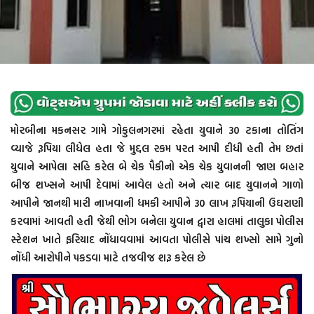
મોરબીના મકનસર ગામે ગોકુલનગરમાં રહેતા યુવાને 30 ટકાના તોતિંગ
વ્યાજે રૂપિયા લીધેલ હતા જે મુદ્દલ રકમ પરત આપી દીધી હતી તેમ છતાં
યુવાને આપેલા સહિ કરેલ બે ચેક પૈકીનો એક ચેક યુવાનની જાણ બહાર
બીજ શખ્સને આપી દેવામાં આવેલ હતો અને ત્યાર બાદ યુવાનને ગાળો
આપીને જાનથી મારી નાખવાની ધમકી આપીને 30 લાખ રૂપિયાની ઉઘરાણી
કરવામાં આવતી હતી જેથી ભોગ બનેલા યુવાન દ્વારા હાલમાં તાલુકા પોલીસ
સ્ટેશન ખાતે ફરિયાદ નોંધાવવામાં આવતા પોલીસે પાંચ શખ્સો સામે ગુનો
નોંધી આરોપીને પકડવા માટે તજવીજ શરૂ કરેલ છે