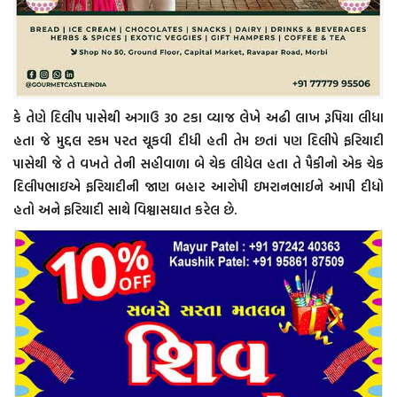
કે તેણે દિલીપ પાસેથી અગાઉ 30 ટકા વ્યાજ લેખે અઢી લાખ રૂપિયા લીધા
હતા જે મુદ્દલ રકમ પરત ચૂકવી દીધી હતી તેમ છતાં પણ દિલીપે ફરિયાદી
પાસેથી જે તે વખતે તેની સહીવાળા બે ચેક લીધેલ હતા તે પૈકીનો એક ચેક
દિલીપભાઇએ ફરિયાદીની જાણ બહાર આરોપી ઇમરાનભાઈને આપી દીધો
હતો અને ફરિયાદી સાથે વિશ્વાસઘાત કરેલ છે.