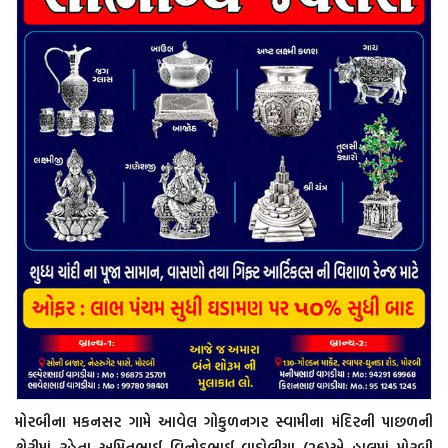
મોરબીના મકનસર ગામે આવેલ ગોકુળનગર સ્વામીના મંદિરની પાછળની
શેરીમાં રહેતા અમિતભાઈ વિનોદભાઈ વાડોલીયા (26)એ હાલમાં મોરબી