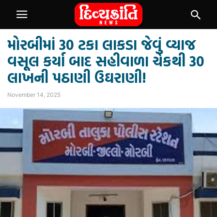
મોરબીમાં 30 ટકા લાકડા જેવું વ્યાજ
વસૂલ કર્યા બાદ સહીવાળા ચેકથી 30
લાખની પઠાણી ઉઘરાણી!
November 14, 2025