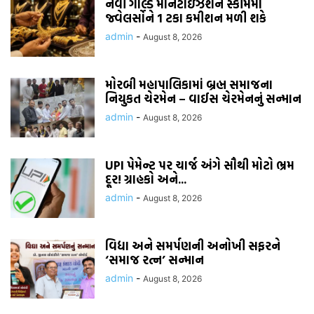
નવી ગોલ્ડ મોનેટાઇઝેશન સ્કીમમાં
જ્વેલર્સોને 1 ટકા કમીશન મળી શકે
admin
-
August 8, 2026
મોરબી મહાપાલિકામાં બ્રહ્મ સમાજના
નિયુકત ચેરમેન – વાઈસ ચેરમેનનું સન્માન
admin
-
August 8, 2026
UPI પેમેન્ટ પર ચાર્જ અંગે સૌથી મોટો ભ્રમ
દૂર! ગ્રાહકો અને...
admin
-
August 8, 2026
વિદ્યા અને સમર્પણની અનોખી સફરને
‘સમાજ રત્ન’ સન્માન
admin
-
August 8, 2026