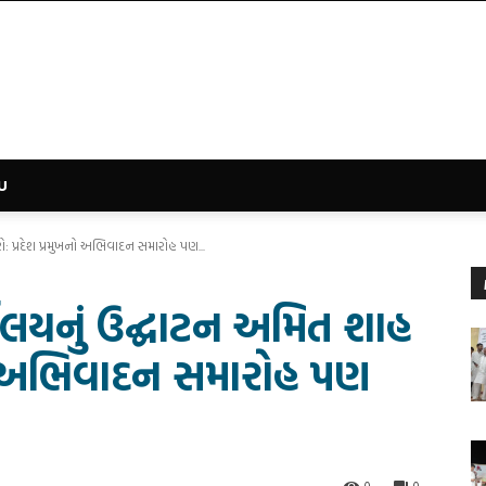
U
: પ્રદેશ પ્રમુખનો અભિવાદન સમારોહ પણ...
યાલયનું ઉદ્ઘાટન અમિત શાહ
ખનો અભિવાદન સમારોહ પણ