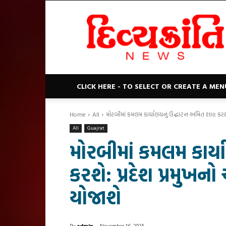
Divyakranti
News
CLICK HERE - TO SELECT OR CREATE A MEN
Home
All
મોરબીમાં કમલમ કાર્યાલયનું ઉદ્ઘાટન અમિત શાહ કરશે
All
Guajrat
મોરબીમાં કમલમ કાર્
કરશે: પ્રદેશ પ્રમુ
યોજાશે
By
admin