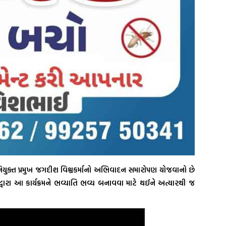
ુક્ત પ્રમુખ જગદીશ વિશ્વકર્માનો અભિવાદન સમારોપણ યોજવાનો છે
દ્વારા આ કાર્યક્રમને ભવ્યાતિ ભવ્ય બનાવવા માટે થઈને અત્યારથી જ