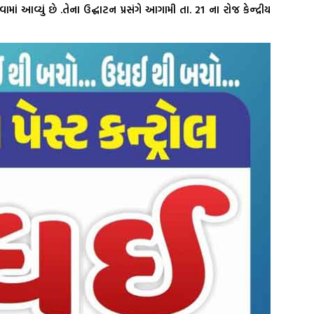
 આવ્યું છે .તેના ઉદ્ઘાટન પ્રસંગે આગામી તા. 21 ના રોજ કેન્દ્રીય