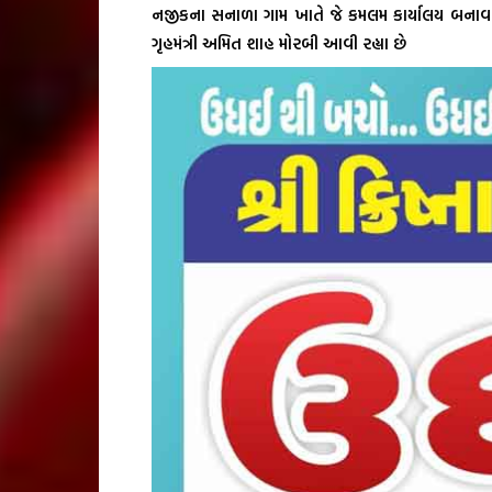
નજીકના સનાળા ગામ ખાતે જે કમલમ કાર્યાલય બનાવવામાં
ગૃહમંત્રી અમિત શાહ મોરબી આવી રહ્યા છે