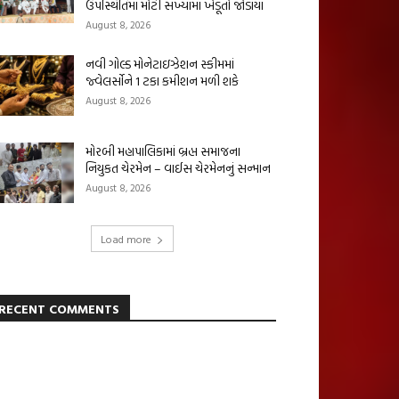
ઉપસ્થિતિમાં મોટી સંખ્યામાં ખેડૂતો જોડાયા
August 8, 2026
નવી ગોલ્ડ મોનેટાઇઝેશન સ્કીમમાં
જ્વેલર્સોને 1 ટકા કમીશન મળી શકે
August 8, 2026
મોરબી મહાપાલિકામાં બ્રહ્મ સમાજના
નિયુકત ચેરમેન – વાઈસ ચેરમેનનું સન્માન
August 8, 2026
Load more
RECENT COMMENTS