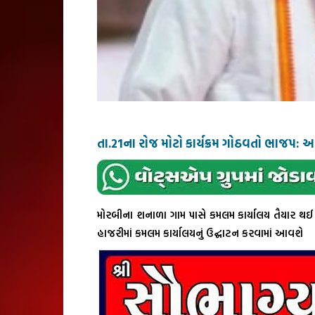
તા.21ના રોજ મોટો કાર્યક્રમ ગોઠવતો ભાજપ: આ
મોરબીના શનાળા ગામ પાસે કમલમ કાર્યાલય તૈયાર થઈ ગયુ
હાજરીમાં કમલમ કાર્યાલયનું ઉદ્ઘાટન કરવામાં આવશે