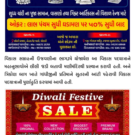
વિકાસ સપ્તાહની ઉજવણીના ભાગરૂપે યોજાયેલ આ વિકાસ પદયાત્રાને
મહાનુભાવોએ લીલી જંડી બતાવી મણીમંદિરથી પ્રસ્થાન કરાવી હતી. અને
ત્રિકોણ બાગ ખાતે ગાંધીજીની પ્રતિમાને સુતરની આંટી પહેરાવી વિકાસ
પદયાત્રાની પુર્ણાહુતિ કરવામાં આવી હતી.