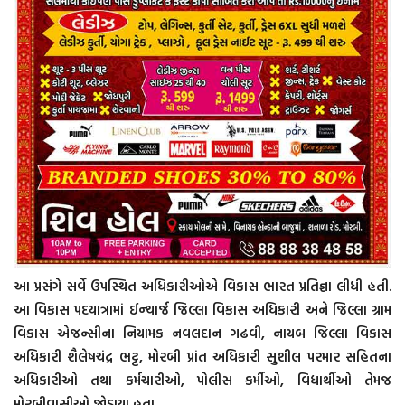
આ પ્રસંગે સર્વે ઉપસ્થિત અધિકારીઓએ વિકાસ ભારત પ્રતિજ્ઞા લીધી હતી.
આ વિકાસ પદયાત્રામાં ઈન્ચાર્જ જિલ્લા વિકાસ અધિકારી અને જિલ્લા ગ્રામ
વિકાસ એજન્સીના નિયામક નવલદાન ગઢવી, નાયબ જિલ્લા વિકાસ
અધિકારી શૈલેષચંદ્ર ભટ્ટ, મોરબી પ્રાંત અધિકારી સુશીલ પરમાર સહિતના
અધિકારીઓ તથા કર્મચારીઓ, પોલીસ કર્મીઓ, વિદ્યાર્થીઓ તેમજ
મોરબીવાસીઓ જોડાયા હતા.