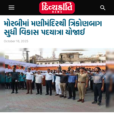
મોરબીમાં મણીમંદિરથી ત્રિકોણબાગ
સુધી વિકાસ પદયાત્રા યોજાઈ
October 16, 2025