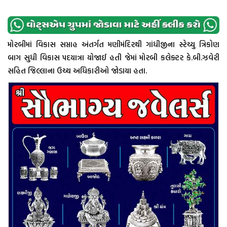
મોરબીમાં વિકાસ સપ્તાહ અંતર્ગત મણીમંદિરથી ગાંધીજીના સ્ટેચ્યુ ત્રિકોણ
બાગ સુધી વિકાસ પદયાત્રા યોજાઈ હતી જેમાં મોરબી કલેક્ટર કે.બી.ઝવેરી
સહિત જિલ્લાના ઉચ્ચ અધિકારીઓ જોડાયા હતા.