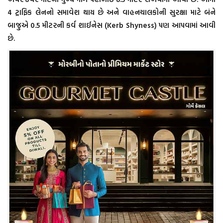
4 ટ્રાફિક લેનનો સમાવેશ થાય છે અને વાહનચાલકોની સુરક્ષા માટે બંને
બાજુએ 0.5 મીટરની કર્વ શાઈનેસ (Kerb Shyness) પણ આપવામાં આવી
છે.