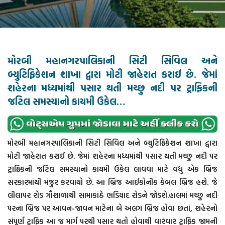
મોરબી મહાનગરપાલિકાની સિટી સિવિલ અને
બ્યુટિફિકેશન શાખા દ્વારા મોટી જાહેરાત કરાઈ છે. જેમાં
શહેરના મધ્યમાંથી પસાર થતી મચ્છુ નદી પર ટ્રાફિકની
જટિલ સમસ્યાનો કાયમી ઉકેલ…
મોરબી મહાનગરપાલિકાની સિટી સિવિલ અને બ્યુટિફિકેશન શાખા દ્વારા
મોટી જાહેરાત કરાઈ છે. જેમાં શહેરના મધ્યમાંથી પસાર થતી મચ્છુ નદી પર
ટ્રાફિકની જટિલ સમસ્યાનો કાયમી ઉકેલ લાવવા માટે વધુ એક બ્રિજ
સરકારમાંથી મંજુર કરવાયો છે. આ બ્રિજ આઈકોનીક કેબલ બ્રિજ હશે. જે
લીલાપર રોડ ગૌશાળાથી સામાકાંઠે ભડિયાદ રોડને જોડશે.હાલમાં મચ્છુ નદી
પરના બ્રિજ પર આવન-જાવન માટેના બે અલગ બ્રિજ હોવા છતાં, શહેરનો
સંપૂર્ણ ટ્રાફિક આ જ માર્ગ પરથી પસાર થતો હોવાથી વારંવાર ટ્રાફિક જામની