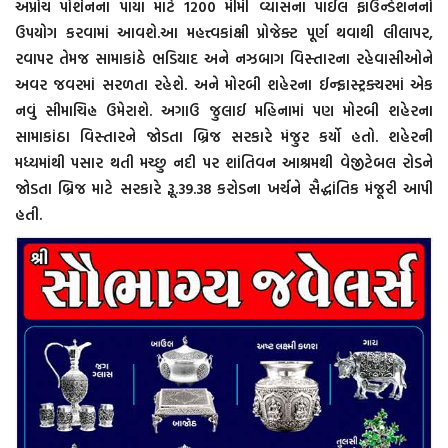
અપ્રોચ પોર્શનના પાયા માટે 1200 મીમી વ્યાસના પાઈલ ફાઉન્ડેશનનો
ઉપયોગ કરવામાં આવશે.આ મહત્ત્વકાંક્ષી પ્રોજેક્ટ પૂર્ણ થવાથી લીલાપર,
રવાપર તેમજ સામાકાંઠે ભડિયાદ અને નઝબાગ વિસ્તારના રહેવાસીઓને
અવર જવરમાં સરળતા રહેશે. અને મોરબી શહેરના ઈન્ફ્રાસ્ટ્રક્ચરમાં એક
નવું સીમાચિહ્ન ઉમેરાશે. અગાઉ જુલાઈ મહિનામાં પણ મોરબી શહેરના
સામાકાંઠા વિસ્તારને જોડતા બ્રિજ સરકારે મંજુર કર્યો હતો. શહેરની
મધ્યમાંથી પસાર થતી મચ્છુ નદી પર શાંતિવન આશ્રમથી વેજીટેબલ રોડને
જોડતા બ્રિજ માટે સરકારે રૂૂ.39.38 કરોડના ખર્ચને સૈદ્ધાંતિક મંજૂરી આપી
હતી.