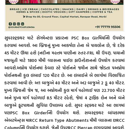
સુપરસ્ટ્રક્ચર માટે સેગમેન્ટલ પ્રકારના PSC Box Girમિયનિો ઉપયોગ
કરવામાં આવશે. આ બ્રિજનું મુખ્ય આકર્ષણ તેના બે પાયલોન છે, જે દરેક
45 મીટર ઊંચા હશે (નદીના મહત્તમ પાણીના સ્તર-FRL થી ઉપર). પાયાની
મજબૂતી માટે 1800 મીમી વ્યાસના પાઈલ ફાઉન્ડેશનનો ઉપયોગ કરવામાં
આવશે.અપ્રોચ પોર્શનમાં કેબલ સ્ટે પોર્શનને જમીન સાથે જોડતા પઅપ્રોચ
પોર્શનથની કુલ લંબાઈ 120 મીટર છે. આ લંબાઈને બે ભાગોમાં વિભાજિત
કરવામાં આવી છે: અ1 બાજુએ 40 મીટર અને અ2 બાજુએ 2 ડ્ઢ 40 મીટર.
મુખ્ય બ્રિજની જેમ જ, આ અપ્રોચની કુલ માર્ગ પહોળાઈ પણ 22.700 મીટર
અને મુખ્ય માર્ગ પહોળાઈ 8.5 મીટર રહેશે, જેમાં 4 ટ્રાફિક લેન અને બંને
બાજુએ ફૂટપાથની સુવિધા ઉપલબ્ધ હશે. સુપર સ્ટ્રક્ચર માટે આ ભાગમાં
પણPSC Box Girderનિો ઉપયોગ થશે. સબસ્ટ્રક્ચર બાંધકામમાં
એબટમેન્ટ્સ માRCC Return Type Abutments મીમી વ્યાસના છRCC
Columnનિો ઉપયોગ કરાશે, જેની ઉપરRCC Piercap લગાવવામાં આવશે.