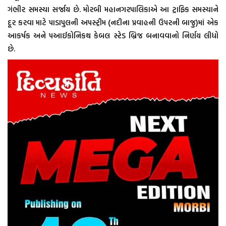
ગંભીર સમસ્યા સર્જાય છે. મોરબી મહાનગરપાલિકાએ આ ટ્રાફિક સમસ્યાને
દૂર કરવા માટે પાડાપુલની અપસ્ટ્રીમ (નદીના પ્રવાહની ઉપરની બાજુ)માં એક
આકર્ષક અને પઆઈકોનિકથ કેબલ સ્ટેડ બ્રિજ બનાવવાનો નિર્ણય લીધો
છે.