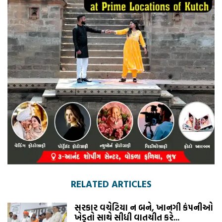
RELATED ARTICLES
સરકાર વચેટિયા ન બને, ખાનગી કંપનીઓ
ખેડૂતો સાથે સીધી વાતચીત કરે...