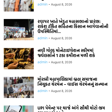
admin
-
August 8, 2026
રવાપર ખાતે ખેડૂત મહાસભાનો પ્રારંભ:
રાકેશ ટીકૈત સહિતના કિસાન આગેવાનોની
ઉપસ્થિતિમાં...
admin
-
August 8, 2026
નવી ગોલ્ડ મોનેટાઇઝેશન સ્કીમમાં
જ્વેલર્સોને 1 ટકા કમીશન મળી શકે
admin
-
August 8, 2026
મોરબી મહાપાલિકામાં બ્રહ્મ સમાજના
નિયુકત ચેરમેન – વાઈસ ચેરમેનનું સન્માન
admin
-
August 8, 2026
UPI પેમેન્ટ પર ચાર્જ અંગે સૌથી મોટો ભ્રમ