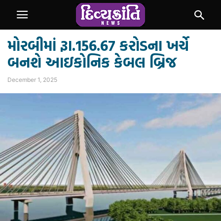
મોરબીમાં રૂા.156.67 કરોડના ખર્ચે
બનશે આઇકોનિક કેબલ બ્રિજ
December 1, 2025