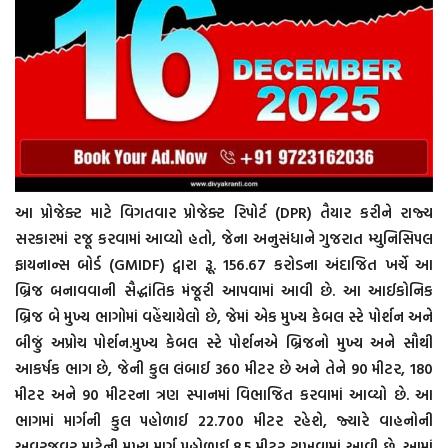
આ પ્રોજેક્ટ માટે વિગતવાર પ્રોજેક્ટ રિપોર્ટ (DPR) તૈયાર કરીને રાજ્ય
સરકારમાં રજૂ કરવામાં આવ્યો હતો, જેના અનુસંધાને ગુજરાત મ્યુનિસિપલ
ફાયનાન્સ બોર્ડ (GMIDF) દ્વારા રૂૂ. 156.67 કરોડના અંદાજિત ખર્ચે આ
બ્રિજ બનાવવાની સૈદ્ધાંતિક મંજૂરી આપવામાં આવી છે. આ આઈકોનિક
બ્રિજ બે મુખ્ય ભાગોમાં વહેંચાયેલો છે, જેમાં એક મુખ્ય કેબલ સ્ટે પોર્શન અને
બીજું અપ્રોચ પોર્શન.મુખ્ય કેબલ સ્ટે પોર્શનએ બ્રિજનો મુખ્ય અને સૌથી
આકર્ષક ભાગ છે, જેની કુલ લંબાઈ 360 મીટર છે અને તેને 90 મીટર, 180
મીટર અને 90 મીટરના ત્રણ સ્પાનમાં વિભાજિત કરવામાં આવ્યો છે. આ
ભાગમાં માર્ગની કુલ પહોળાઈ 22.700 મીટર રહેશે, જ્યારે વાહનોની
અવરજવર માટેની મુખ્ય માર્ગ પહોળાઈ 8.5 મીટર રાખવામાં આવી છે. આમાં