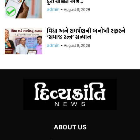
દૂર! ગ્રાહકો અને...
admin
-
August 8, 2026
વિદ્યા અને સમર્પણની અનોખી સફરને
‘સમાજ રત્ન’ સન્માન
admin
-
August 8, 2026
ABOUT US