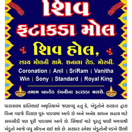
ધારાસભ્ય કાંતિભાઈ અમૃતિયાએ જણાવ્યું હતું કે, ખેડૂતોને સરકાર દ્વારા
વિના વ્યાજે ધિરાણ પૂરું પાડવામાં આવે છે અને અનેક સાધન સહાય માટે
સબસીડી પણ પૂરી પાડવામાં આવે છે. સિંચાઈ માટે પૂરતું પાણી મળવાથી
ખેડૂતો આજે વધુ સીઝન લઈ શકે છે. સરકાર હંમેશા ખેડૂતોની પડખે ઊભી