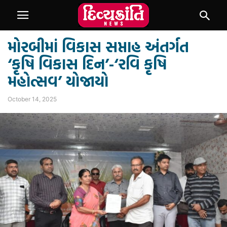
મોરબીમાં વિકાસ સપ્તાહ અંતર્ગત
‘કૃષિ વિકાસ દિન’-‘રવિ કૃષિ
મહોત્સવ’ યોજાયો
October 14, 2025