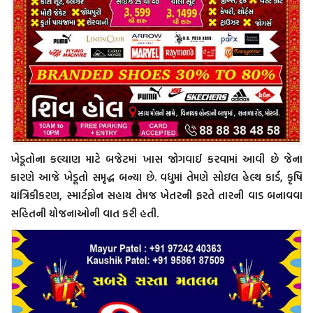
ખેડૂતોના કલ્યાણ માટે બજેટમાં ખાસ જોગવાઈ કરવામાં આવી છે જેના
કારણે આજે ખેડૂતો સમૃદ્ધ બન્યા છે. વધુમાં તેમણે સોઇલ હેલ્થ કાર્ડ, કૃષિ
યાંત્રિકીકરણ, સ્માર્ટફોન સહાય તેમજ ખેતરની ફરતે તારની વાડ બનાવવા
સહિતની યોજનાઓની વાત કરી હતી.