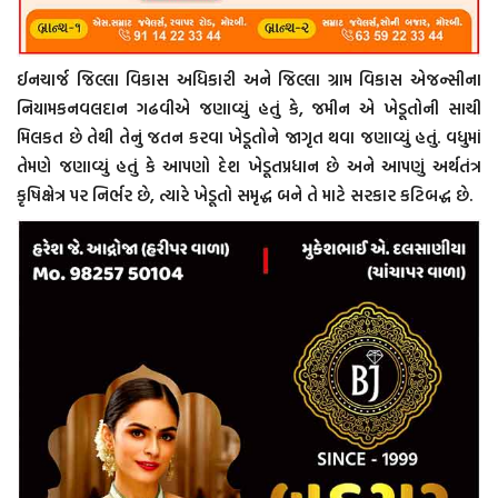
ઈનચાર્જ જિલ્લા વિકાસ અધિકારી અને જિલ્લા ગ્રામ વિકાસ એજન્સીના
નિયામકનવલદાન ગઢવીએ જણાવ્યું હતું કે, જમીન એ ખેડૂતોની સાચી
મિલકત છે તેથી તેનું જતન કરવા ખેડૂતોને જાગૃત થવા જણાવ્યું હતું. વધુમાં
તેમણે જણાવ્યું હતું કે આપણો દેશ ખેડૂતપ્રધાન છે અને આપણું અર્થતંત્ર
કૃષિક્ષેત્ર પર નિર્ભર છે, ત્યારે ખેડૂતો સમૃદ્ધ બને તે માટે સરકાર કટિબદ્ધ છે.