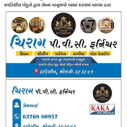
પ્રગતિશીલ ખેડૂતો દ્વારા તેમના અનુભવો વ્યક્ત કરવામાં આવ્યા હતા.