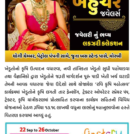
ખેડૂતોનો કૃષિ ઉત્પાદન વધારવા, નવી તાંત્રિકતા ખેડૂતો સુધી પહોંચાડવા
તથા વૈજ્ઞાનિકો દ્વારા ખેડૂતોને જરૂરી માર્ગદર્શન પૂરું પાડી ખેતી ખર્ચ ઘટાડી
તેમની આવક વધારવા જેવા ઉદ્દેશો સાથે યોજાયેલ ‘રવિ કૃષિ મહોત્સવ’
કાર્યક્રમમાં ખેડૂતોને કૃષિ લગતી તાર ફેન્સીંગ, ટ્રેક્ટર ઓપરેટર સ્પ્રેયર પંપ,
ટ્રેક્ટર, કૃષિ યાંત્રીકરણમાં પ્રોત્સાહિત કરવાના કાર્યક્રમ સહિતની વિવિધ
યોજનાઓ હેઠળ રૂપિયા ૧૩.૧૬ લાખથી વધુના લાભોનું મહાનુભાવોના હસ્તે
વિતરણ કરવામાં આવ્યું હતું.