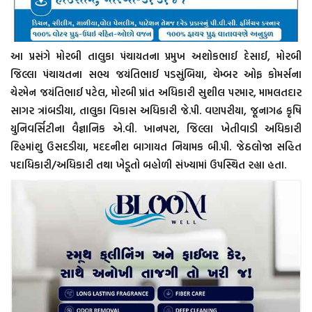
આ પ્રસંગે મોરબી તાલુકા પંચાયતના પ્રમુખ અશોકભાઈ દેસાઈ, મોરબી
જિલ્લા પંચાયતના સભ્ય જયંતિભાઈ પડસુંબિયા, ચેમ્બર ઓફ કોમર્સના
ચેરમેન જયંતિભાઈ પટેલ, મોરબી પ્રાંત અધિકારી સુશીલ પરમાર, મામલતદાર
સાગર ત્રાંબડીયા, તાલુકા વિકાસ અધિકારી જે.પી. વણપરીયા, જૂનાગઢ કૃષિ
યુનિવર્સિટીના વૈજ્ઞાનિક એ.વી. ખાનપરા, જિલ્લા ખેતીવાડી અધિકારી
શ્હિમાંશુ ઉસદડીયા, મદદનીશ બાગાયત નિયામક બી.પી. જેઠલોજા સહિત
પદાધિકારી/અધિકારી તથા ખેડૂતો બહોળી સંખ્યામાં ઉપસ્થિત રહ્યા હતા.