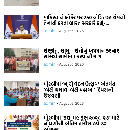
પાકિસ્તાને બોર્ડર પર 250 હોવિત્ઝર ટોપની
તૈનાતી કરતા ભારત સરકારે કહ્યું-...
admin
-
August 6, 2026
સંસ્કૃતિ, સાધુ – સંતોનું અપમાન કરનારા
સાંસદો સામે FIR કરવાની માંગ
admin
-
August 6, 2026
મોરબીમાં ‘નારી વંદન ઉત્સવ’ અંતર્ગત
‘બેટી બચાવો બેટી પઢાઓ’ દિવસની
ઉજવણી
admin
-
August 6, 2026
મોરબીમાં ‘કલા મહાકુંભ ૨૦૨૬-૨૭’ માટે
નોંધણીની અંતિમ તારીખ હવે ૩૦
ઓગસ્ટ...