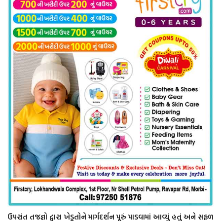
ઉપરાંત તજજ્ઞો દ્વારા ખેડૂતોને માર્ગદર્શન પૂરું પાડવામાં આવ્યું હતું અને સફળ