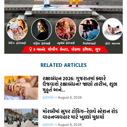
RELATED ARTICLES
રક્ષાબંધન 2026: ગુજરાતમાં ક્યારે
ઉજવાશે રક્ષાબંધન? જાણો તારીખ, શુભ
મુહૂર્ત અને...
admin
-
August 6, 2026
મોરબીમાં સુપર ટોકિઝ–રેલવે સ્ટેશન રોડ
વાહનવ્યવહાર માટે ખુલ્લો મુકાયો
admin
-
August 6, 2026