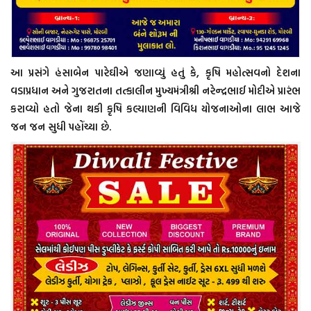
આ પ્રસંગે હંસાબેન પારેઘીએ જણાવ્યું હતું કે, કૃષિ મહોત્સવનો દેશના
વડાપ્રધાન અને ગુજરાતના તત્કાલીન મુખ્યમંત્રીશ્રી નરેન્દ્રભાઈ મોદીએ પ્રારંભ
કરાવ્યો હતો જેના થકી કૃષિ કલ્યાણની વિવિધ યોજનાઓના લાભ આજે
જન જન સુધી પહોંચ્યા છે.