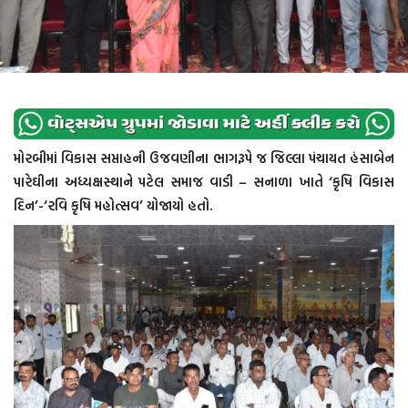
મોરબીમાં વિકાસ સપ્તાહની ઉજવણીના ભાગરૂપે જ જિલ્લા પંચાયત હંસાબેન
પારેઘીના અધ્યક્ષસ્થાને પટેલ સમાજ વાડી – સનાળા ખાતે ‘કૃષિ વિકાસ
દિન’-‘રવિ કૃષિ મહોત્સવ’ યોજાયો હતો.