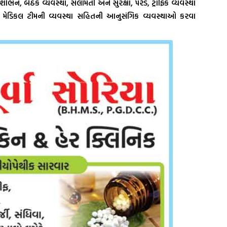
ુશોભન, બેઠક વ્યવસ્થા, સલામતી અને સુરક્ષા, પરેડ, ટ્રાફિક વ્યવસ્થા
છતા, મેડિકલ ટીમની વ્યવસ્થા સહિતની આનુસંગિક વ્યવસ્થાઓ કરવા