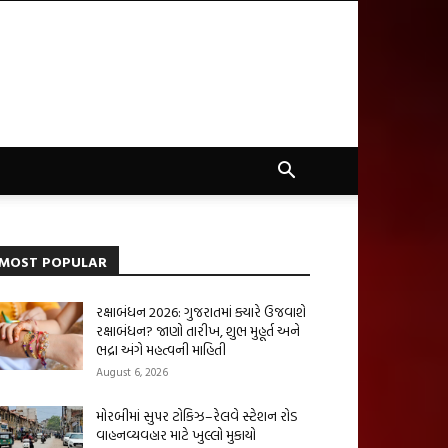
MOST POPULAR
રક્ષાબંધન 2026: ગુજરાતમાં ક્યારે ઉજવાશે
રક્ષાબંધન? જાણો તારીખ, શુભ મુહૂર્ત અને
ભદ્રા અંગે મહત્વની માહિતી
August 6, 2026
મોરબીમાં સુપર ટોકિઝ–રેલવે સ્ટેશન રોડ
વાહનવ્યવહાર માટે ખુલ્લો મુકાયો