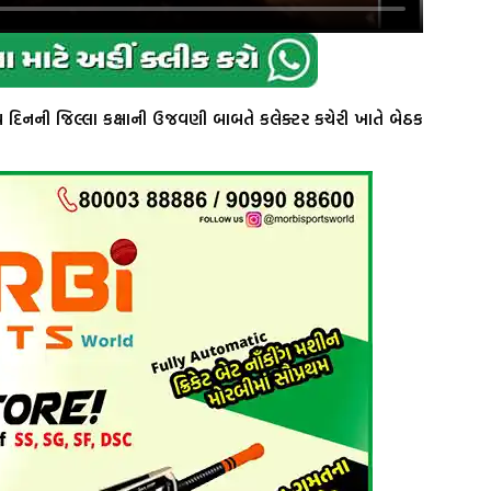
ત્ર્ય દિનની જિલ્લા કક્ષાની ઉજવણી બાબતે કલેક્ટર કચેરી ખાતે બેઠક