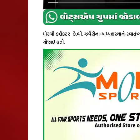
મોરબી કલેક્ટર કે.બી. ઝવેરીના અધ્યક્ષસ્થાને સ્વાતં
યોજાઈ હતી.