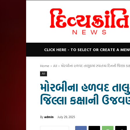
Divyakranti
News
CLICK HERE - TO SELECT OR CREATE A MEN
Home
All
મોરબીના હળવદ તાલુકામાં સ્વાતંત્ર્ય દિનની જિલ્લા ક
All
મોરબીના હળવદ તાલુકામ
જિલ્લા કક્ષાની ઉજવ
By
admin
July 29, 2025