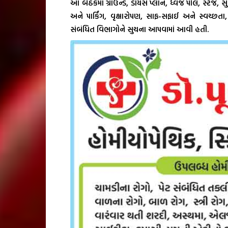
આ બેઠકમાં ગ્રાઉન્ડ, ડાયસ પ્લાન, ધ્વજ પોલ, સ્ટેજ, સ
અને પાર્કિંગ, વૃક્ષારોપણ, સાફ-સફાઈ અને સ્વચ્
સંબંધિત વિભાગોને સુચના આપવામાં આવી હતી.