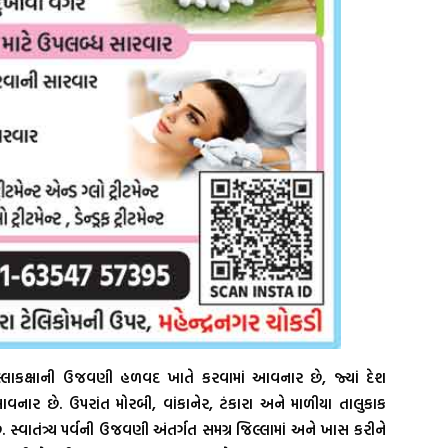
 જિલ્લાકક્ષાની ઉજવણી હળવદ ખાતે કરવામાં આવનાર છે, જ્યાં દેશ
 આવનાર છે. ઉપરાંત મોરબી, વાંકાનેર, ટંકારા અને માળીયા તાલુકાક
સ્વાતંત્ર્ય પર્વની ઉજવણી અંતર્ગત સમગ્ર જિલ્લામાં અને ખાસ કરીને