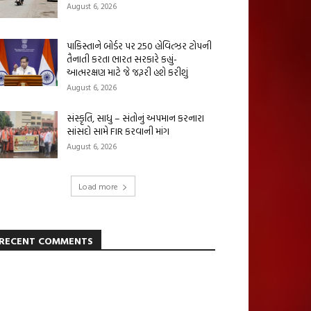
August 6, 2026
પાકિસ્તાને બોર્ડર પર 250 હોવિત્ઝર ટોપની
તૈનાતી કરતા ભારત સરકારે કહ્યું-
આત્મરક્ષણ માટે જે જરૂરી હશે કરીશું
August 6, 2026
સંસ્કૃતિ, સાધુ – સંતોનું અપમાન કરનારા
સાંસદો સામે FIR કરવાની માંગ
August 6, 2026
Load more
RECENT COMMENTS