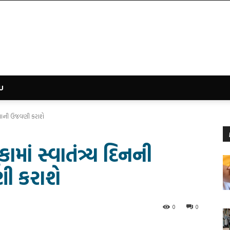
U
ક્ષાની ઉજવણી કરાશે
ાં સ્વાતંત્ર્ય દિનની
ણી કરાશે
0
0