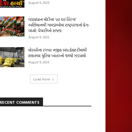
August 9, 2026
વડાપ્રધાન મોદીના ‘હર ઘર તિરંગા’
અભિયાનથી ગામડાંઓમાં રાષ્ટ્રધ્વજનો ક્રેઝ
વધ્યો: વેપારીઓ સજ્જ
August 9, 2026
મોરબીના રંગપર નજીક બંધ ફેક્ટરીમાંથી
શંકાસ્પદ યુરિયા ખાતરનો જથ્થો ઝડપાયો
August 9, 2026
Load more
RECENT COMMENTS