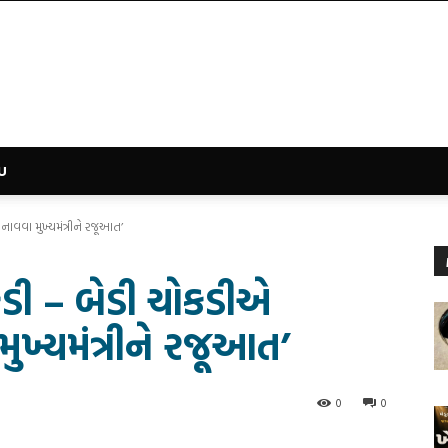
U
વવા મુખ્યમંત્રીને રજૂઆત’
ડી – બેડી ચોકડીએ
ખ્યમંત્રીને રજૂઆત’
0
0