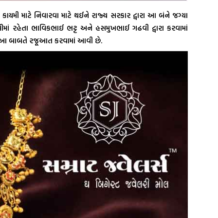
ાયમી માટે નિવારવા માટે થઈને રાજ્ય સરકાર દ્વારા આ બંને જગ્યા
માં રહેતા ભાવિકભાઈ ભટ્ટ અને હસમુખભાઈ ગઢવી દ્વારા કરવામાં
તમાં આ બાબતે રજૂઆત કરવામાં આવી છે.