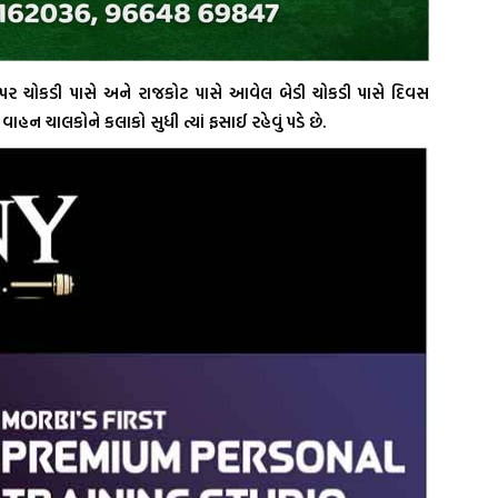
ર ચોકડી પાસે અને રાજકોટ પાસે આવેલ બેડી ચોકડી પાસે દિવસ
ાહન ચાલકોને કલાકો સુધી ત્યાં ફસાઈ રહેવું પડે છે.