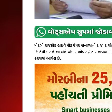
મોરબી રાજકોટ હાઇવે રોડ ઉપર સનાળાની રાજપર ચોકડ
છે જેથી કરીને આ બંને ચોકડી ઓવરબ્રિજ બનાવવા માટે મ
કરવામાં આવેલ છે.