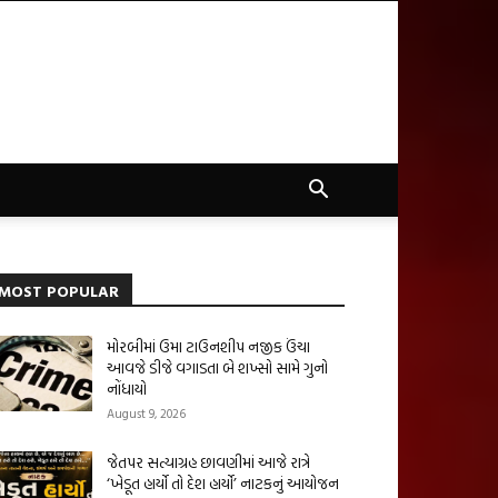
MOST POPULAR
મોરબીમાં ઉમા ટાઉનશીપ નજીક ઉંચા
આવજે ડીજે વગાડતા બે શખ્સો સામે ગુનો
નોંધાયો
August 9, 2026
જેતપર સત્યાગ્રહ છાવણીમાં આજે રાત્રે
‘ખેડૂત હાર્યો તો દેશ હાર્યો’ નાટકનું આયોજન