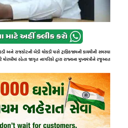
ી અને રાજકોટની બેડી ચોકડી પાસે ટ્રાફિકજામની કાયમીની સમસ્યા
ોરબીમાં રહેતા જાગૃત નાગરિકો દ્વારા રાજ્યના મુખ્યમંત્રીને રજૂઆત