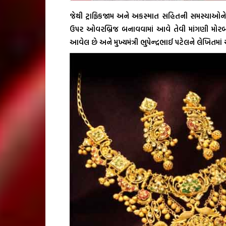
જેથી ટ્રાફિકજામ અને અકસ્માત સહિતની સમસ્યાઓને ક
ઉપર ઓવરબ્રિજ બનાવવામાં આવે તેવી માંગણી મોરબી
આવેલ છે અને મુખ્યમંત્રી ભુપેન્દ્રભાઈ પટેલને લેખિ