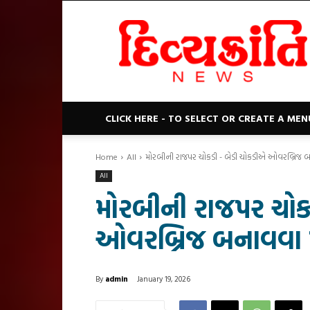
Divyakranti
News
CLICK HERE - TO SELECT OR CREATE A MEN
Home
All
મોરબીની રાજપર ચોકડી - બેડી ચોકડીએ ઓવરબ્રિજ બના
All
મોરબીની રાજપર ચોક
ઓવરબ્રિજ બનાવવા મુ
By
admin
January 19, 2026