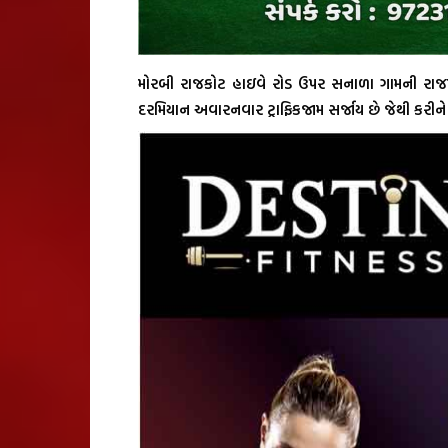
મોરબી રાજકોટ હાઇવે રોડ ઉપર સનાળા ગામની રાજપ
દરમિયાન અવારનવાર ટ્રાફિકજામ સર્જાય છે જેથી કરીને વ